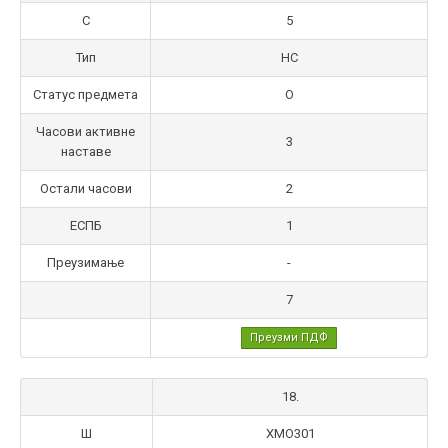
С
5
Тип
НС
Статус предмета
О
Часови активне
3
наставе
Остали часови
2
ЕСПБ
1
Преузимање
-
7
Преузми ПДФ
18.
Ш
ХМO301