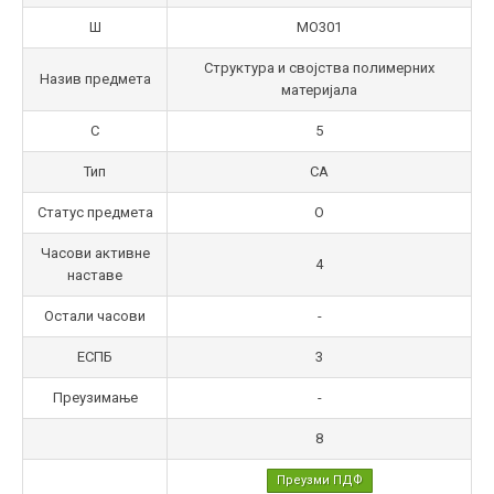
Ш
МО301
Структура и својства полимерних
Назив предмета
материјала
С
5
Тип
СА
Статус предмета
О
Часови активне
4
наставе
Остали часови
-
ЕСПБ
3
Преузимање
-
8
Преузми ПДФ