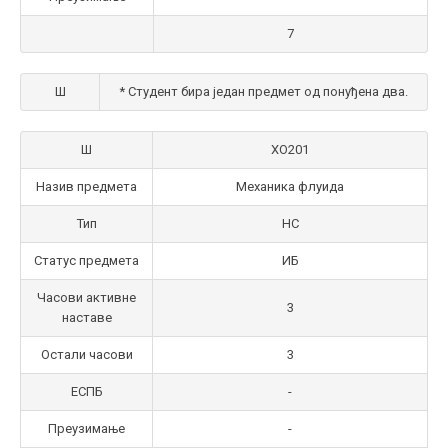
7
Ш
* Студент бира један предмет од понуђена два.
Ш
ХО201
Назив предмета
Механика флуида
Тип
НС
Статус предмета
ИБ
Часови активне
3
наставе
Остали часови
3
ЕСПБ
-
Преузимање
-