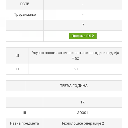
ЕСПБ
-
Преузимање
-
7
Преузми ПДФ
Укупно часова активне наставе на години студија
Ш
= 52
С
60
ТРЕЋА ГОДИНА
17.
Ш
ЗО301
Назив предмета
Технолошке операције 2