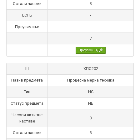
Остали часови
3
ЕСПБ
-
Преузимање
-
7
Преузми ПДФ
Ш
ХПО202
Назив предмета
Процесна мерна техника
Тип
НС
Статус предмета
ИБ
Часови активне
3
наставе
Остали часови
3