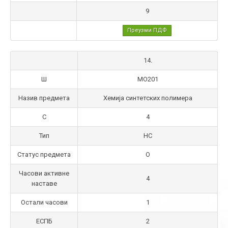
9
Преузми ПДФ
14.
Ш
МО201
Назив предмета
Хемија синтетских полимера
С
4
Тип
НС
Статус предмета
О
Часови активне
4
наставе
Остали часови
1
ЕСПБ
2