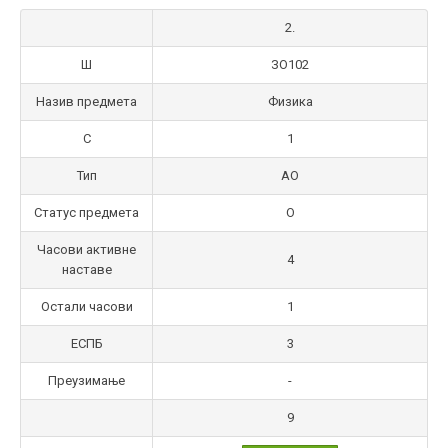
2.
Ш
ЗО102
Назив предмета
Физика
С
1
Тип
АО
Статус предмета
О
Часови активне
4
наставе
Остали часови
1
ЕСПБ
3
Преузимање
-
9