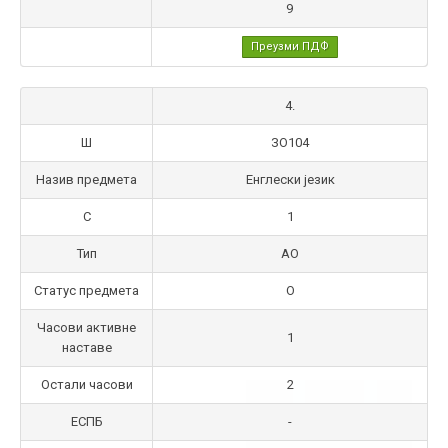
9
Преузми ПДФ
4.
Ш
ЗО104
Назив предмета
Енглески језик
С
1
Тип
АО
Статус предмета
О
Часови активне
1
наставе
Остали часови
2
ЕСПБ
-