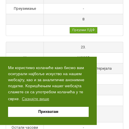
Преузимање
-
8
Преузми ПДФ
23.
Ш
МО305
Ми користимо колачиће како бисмо вам
Назив предмета
Методе испитивања материјала
осигурали најбоље искуство на нашем
С
6
wебсајту, као и за аналитичке анонимне
податке. Kоришћењем нашег wебсајта
Тип
НС
слажете се са употребом колачића у те
сврхе.
Сазнајте више
Статус предмета
О
Часови активне
Прихватам
3
наставе
Остали часови
-