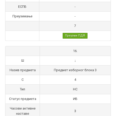
ЕСПБ
-
Преузимање
-
7
Преузми ПДФ
16.
Ш
↓
Назив предмета
Предмет изборног блока 3
С
4
Тип
НС
Статус предмета
ИБ
Часови активне
3
наставе