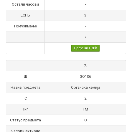
Остали часови
-
ЕСПБ
3
Преузимање
-
7
Преузми ПДФ
7.
Ш
ЗО106
Назив предмета
Органска хемија
С
2
Тип
ТМ
Статус предмета
О
Часови активне