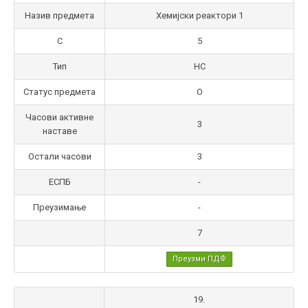
Назив предмета
Хемијски реактори 1
С
5
Тип
НС
Статус предмета
О
Часови активне
3
наставе
Остали часови
3
ЕСПБ
-
Преузимање
-
7
Преузми ПДФ
19.