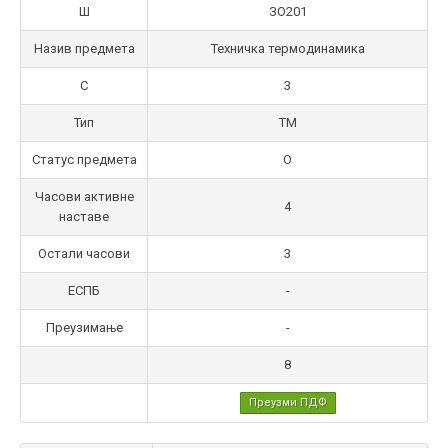
Ш
ЗО201
Назив предмета
Техничка термодинамика
С
3
Тип
TM
Статус предмета
О
Часови активне
4
наставе
Остали часови
3
ЕСПБ
-
Преузимање
-
8
Преузми ПДФ