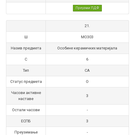
Преузми ПДФ
21.
Ш
МО303
Назив предмета
Особине керамичких материјала
С
6
Тип
СА
Статус предмета
О
Часови активне
3
наставе
Остали часови
-
ЕСПБ
3
Преузимање
-