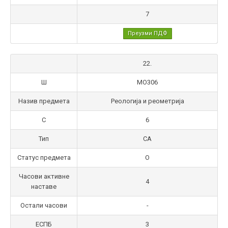
7
Преузми ПДФ
22.
Ш
МО306
Назив предмета
Реологија и реометрија
С
6
Тип
СА
Статус предмета
О
Часови активне
4
наставе
Остали часови
-
ЕСПБ
3