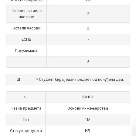
Часови активне
2
наставе
Остали часови
2
ЕСПБ
-
Преузимање
-
5
Ш
* Студент бира један предмет од понуђена два.
Ш
ЗИ101
Назив предмета
Основи инжењерства
Тип
ТМ
Статус предмета
ИБ