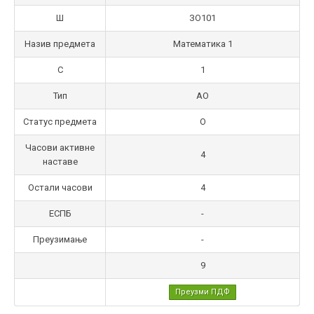
Ш
ЗО101
Назив предмета
Математика 1
С
1
Тип
АО
Статус предмета
О
Часови активне
4
наставе
Остали часови
4
ЕСПБ
-
Преузимање
-
9
Преузми ПДФ