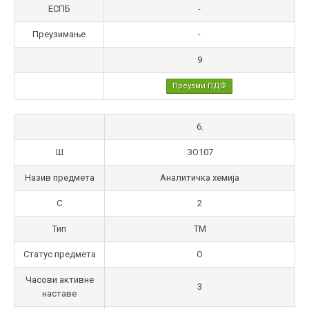
ЕСПБ
-
Преузимање
-
9
Преузми ПДФ
6.
Ш
ЗО107
Назив предмета
Аналитичка хемија
С
2
Тип
ТМ
Статус предмета
О
Часови активне
3
наставе