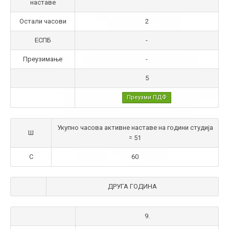
наставе
Остали часови
2
ЕСПБ
-
Преузимање
-
5
Преузми ПДФ
Укупно часова активне наставе на години студија
Ш
= 51
С
60
ДРУГА ГОДИНА
9.