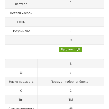
4
наставе
Остали часови
-
ЕСПБ
3
Преузимање
-
9
Преузми ПДФ
8.
Ш
↓
Назив предмета
Предмет изборног блока 1
С
2
Тип
ТМ
Статус предмета
ИБ