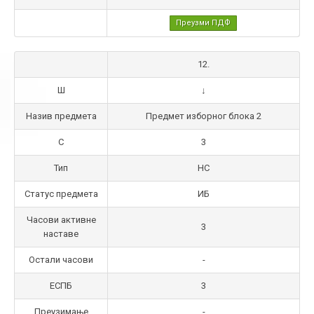
Преузми ПДФ
12.
Ш
↓
Назив предмета
Предмет изборног блока 2
С
3
Тип
НС
Статус предмета
ИБ
Часови активне
3
наставе
Остали часови
-
ЕСПБ
3
Преузимање
-