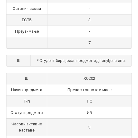
Остали часови
-
ЕСПБ
3
Преузимање
-
7
Ш
* Студент бира један предмет од понуђена два.
Ш
ХО202
Назив предмета
Пренос топлоте и масе
Тип
НС
Статус предмета
ИБ
Часови активне
3
наставе