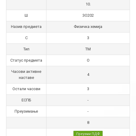
10.
Ш
ЗО202
Назив предмета
Физичка хемија
С
3
Тип
TM
Статус предмета
О
Часови активне
4
наставе
Остали часови
3
ЕСПБ
-
Преузимање
-
8
Преузми ПДФ