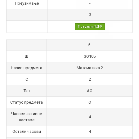
Преузимање
-
3
Преузми ПДФ
5.
Ш
ЗО105
Назив предмета
Математика 2
С
2
Тип
АО
Статус предмета
О
Часови активне
4
наставе
Остали часови
4