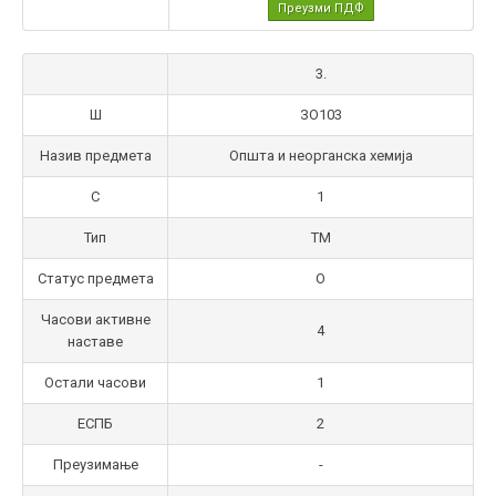
Преузми ПДФ
3.
Ш
ЗО103
Назив предмета
Општа и неорганска хемија
С
1
Тип
ТМ
Статус предмета
О
Часови активне
4
наставе
Остали часови
1
ЕСПБ
2
Преузимање
-