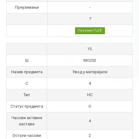
Преузимање
-
7
Преузми ПДФ
15.
Ш
МО202
Назив предмета
Увод у материјале
С
4
Тип
НС
Статус предмета
О
Часови активне
4
наставе
Остали часови
2