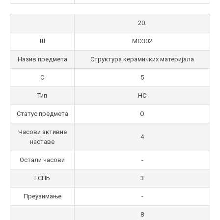
20.
Ш
МО302
Назив предмета
Структура керамичких материјала
С
5
Тип
НС
Статус предмета
О
Часови активне
4
наставе
Остали часови
-
ЕСПБ
3
Преузимање
-
8