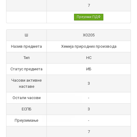
7
Преузми ПДФ
Ш
ХО205
Назив предмета
Хемија природних производа
Тип
НС
Статус предмета
ИБ
Часови активне
3
наставе
Остали часови
-
ЕСПБ
3
Преузимање
-
7