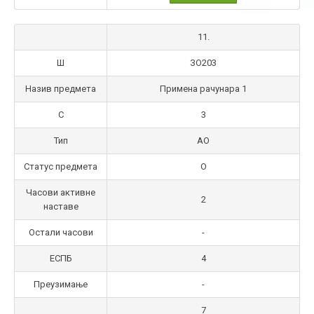
11.
Ш
ЗО203
Назив предмета
Примена рачунара 1
С
3
Тип
AO
Статус предмета
О
Часови активне
2
наставе
Остали часови
-
ЕСПБ
4
Преузимање
-
7