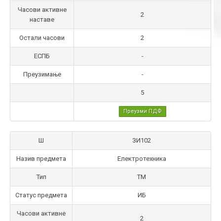
Часови активне
2
наставе
Остали часови
2
ЕСПБ
-
Преузимање
-
5
Преузми ПДФ
Ш
ЗИ102
Назив предмета
Електротехника
Тип
ТМ
Статус предмета
ИБ
Часови активне
2