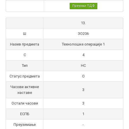
Преузми ПДФ
13.
Ш
ЗО206
Назив предмета
Технолошке операције 1
С
4
Тип
НС
Статус предмета
О
Часови активне
3
наставе
Остали часови
3
ЕСПБ
1
Преузимање
-