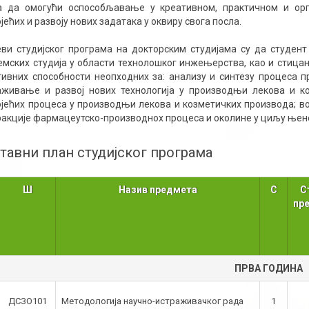
а да омогући оспособљавање у креативном, практичном и о
јећих и развоју нових задатака у оквиру свога посла.
ви студијског програма на докторским студијама су да студент
емских студија у области технолошког инжењерства, као и стица
тивних способности неопходних за: анализу и синтезу процеса 
аживање и развој нових технологија у производњи лекова и к
ојећих процеса у производњи лекова и козметичких производа; 
ракције фармацеутско-производнох процеса и околине у циљу њен
тавни план студијског програма
Ш
Назив предмета
С
С
пр
ПРВА ГОДИНА
ДСЗО101
Методологија научно-истраживачког рада
1