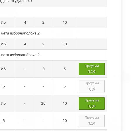
дини студија = 40
ИБ
4
2
10
мета изборног блока 2.
ИБ
4
2
10
мета изборног блока 2.
Преузми
ИБ
-
8
5
ПДФ
Преузми
IБ
-
-
5
ПДФ
Преузми
ИБ
-
20
10
ПДФ
Преузми
IБ
-
-
20
ПДФ