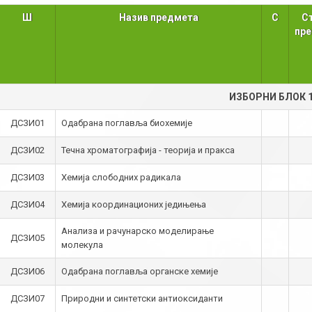
Ш
Назив предмета
С
С
пр
ИЗБОРНИ БЛОК 
ДСЗИ01
Одабрана поглавља биохемије
ДСЗИ02
Течна хроматографија - теорија и пракса
ДСЗИ03
Хемија слободних радикала
ДСЗИ04
Хемија координационих једињења
Анализа и рачунарско моделирање
ДСЗИ05
молекула
ДСЗИ06
Одабрана поглавља органске хемије
ДСЗИ07
Природни и синтетски антиоксиданти