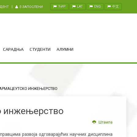
ЋИР
LAT
ENG
中文
УДЕНТ
E-ЗАПОСЛЕНИ
САРАДЊА
СТУДЕНТИ
АЛУМНИ
АРМАЦЕУТСКО ИНЖЕЊЕРСТВО
о инжењерство
Штампа
 правцима развоја одговарајућих научних дисциплина