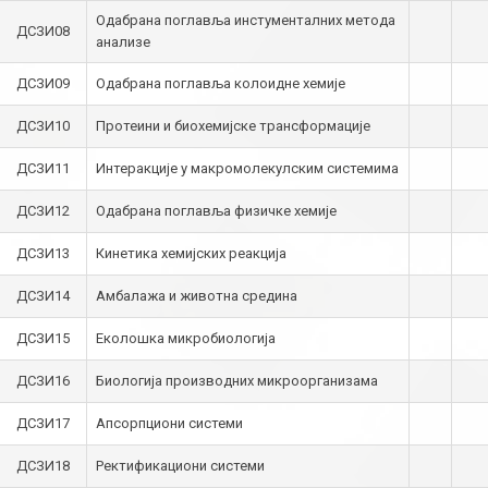
Одабрана поглавља инстументалних метода
ДСЗИ08
анализе
ДСЗИ09
Одабрана поглавља колоидне хемије
ДСЗИ10
Протеини и биохемијске трансформације
ДСЗИ11
Интеракције у макромолекулским системима
ДСЗИ12
Одабрана поглавља физичке хемије
ДСЗИ13
Кинетика хемијских реакција
ДСЗИ14
Амбалажа и животна средина
ДСЗИ15
Еколошка микробиологија
ДСЗИ16
Биологија производних микроорганизама
ДСЗИ17
Апсорпциони системи
ДСЗИ18
Ректификациони системи