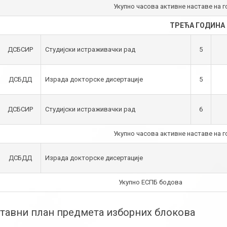
Укупно часова активне наставе на го
ТРЕЋА ГОДИНА
ДСБСИР
Студијски истраживачки рад
5
ДСБДД
Израда докторске дисертације
5
ДСБСИР
Студијски истраживачки рад
6
Укупно часова активне наставе на го
ДСБДД
Израда докторске дисертације
Укупно ЕСПБ бодова
тавни план предмета изборних блокова