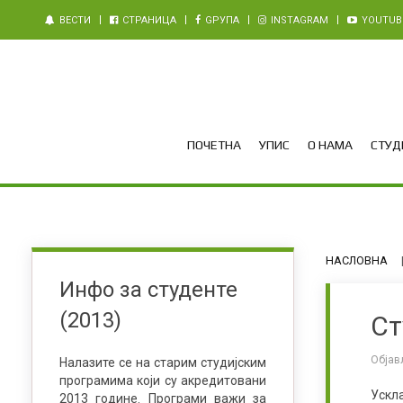
ВЕСТИ
СТРАНИЦА
GРУПА
INSTAGRAM
YOUTUB
ПОЧЕТНА
УПИС
О НАМА
СТУДИ
НАСЛОВНА
Инфо за студенте
(2013)
Ст
Објав
Налазите се на старим студијским
програмима који су акредитовани
Ускл
2013 године. Програми важи за