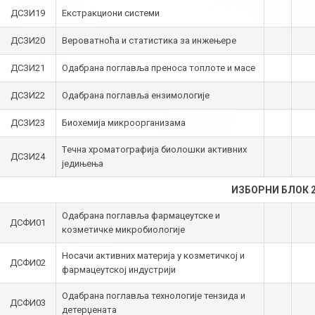
ДСЗИ19
Екстракциони системи
ДСЗИ20
Вероватноћа и статистика за инжењере
ДСЗИ21
Одабрана поглавља преноса топлоте и масе
ДСЗИ22
Одабрана поглавља ензимологије
ДСЗИ23
Биохемија микроорганизама
Tечна хроматографија биолошки активних
ДСЗИ24
једињења
ИЗБОРНИ БЛОК 
Одабрана поглавља фармацеутске и
ДСФИ01
козметичке микробиологије
Носачи активних материја у козметичкој и
ДСФИ02
фармацеутској индустрији
Одабрана поглавља технологије тензида и
ДСФИ03
детерџената