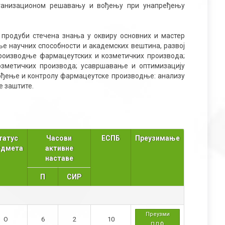
рганизационом решавању и вођењу при унапређењу
 продуби стечена знања у оквиру основних и мастер
ње научних способности и академских вештина, развој
производње фармацеутских и козметичких производа;
озметичких производа; усавршавање и оптимизацију
вођење и контролу фармацеутске производње: анализу
е заштите.
татус
Часови
ЕСПБ
Преузимање
едмета
активне
наставе
П
СИР
Преузми
О
6
2
10
ПДФ