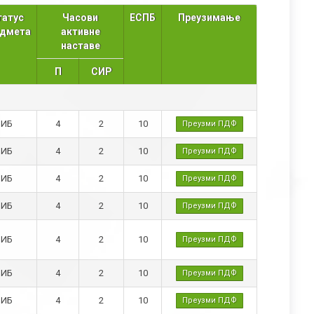
татус
Часови
ЕСПБ
Преузимање
едмета
активне
наставе
П
СИР
1
ИБ
4
2
10
Преузми ПДФ
ИБ
4
2
10
Преузми ПДФ
ИБ
4
2
10
Преузми ПДФ
ИБ
4
2
10
Преузми ПДФ
ИБ
4
2
10
Преузми ПДФ
ИБ
4
2
10
Преузми ПДФ
ИБ
4
2
10
Преузми ПДФ