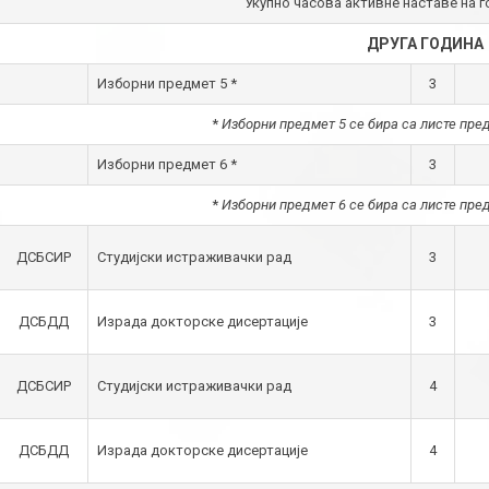
Укупно часова активне наставе на го
ДРУГА ГОДИНА
Изборни предмет 5 *
3
*
Изборни предмет 5 се бира са листе пред
Изборни предмет 6 *
3
*
Изборни предмет 6 се бира са листе пред
ДСБСИР
Студијски истраживачки рад
3
ДСБДД
Израда докторске дисертације
3
ДСБСИР
Студијски истраживачки рад
4
ДСБДД
Израда докторске дисертације
4