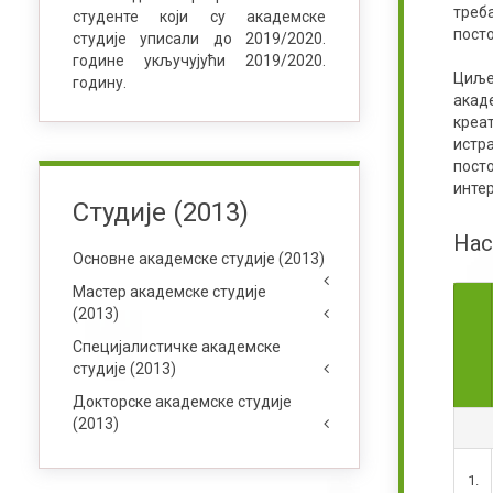
треб
студенте који су академске
посто
студије уписали до 2019/2020.
године укључујући 2019/2020.
Циље
годину.
акад
креа
истр
пост
инте
Студије (2013)
Нас
Основне академске студије (2013)
Мастер академске студије
(2013)
Специјалистичке академске
студије (2013)
Докторске академске студије
(2013)
1.