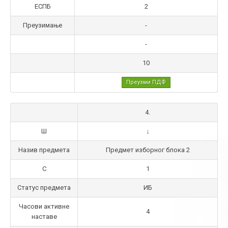
ЕСПБ
2
Преузимање
-
-
10
Преузми ПДФ
4.
Ш
↓
Назив предмета
Предмет изборног блока 2
С
1
Статус предмета
ИБ
Часови активне
4
наставе