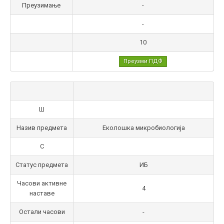
Преузимање
-
-
10
Преузми ПДФ
Ш
Назив предмета
Еколошка микробиологија
С
Статус предмета
ИБ
Часови активне
4
наставе
Остали часови
-