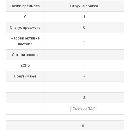
Назив предмета
Стручна пракса
С
1
Статус предмета
О
Часови активне
-
наставе
Остали часови
-
ЕСПБ
-
Преузимање
-
-
3
Преузми ПДФ
6.