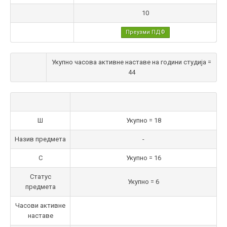
10
Преузми ПДФ
Укупно часова активне наставе на години студија =
44
Ш
Укупно = 18
Назив предмета
-
С
Укупно = 16
Статус
Укупно = 6
предмета
Часови активне
наставе