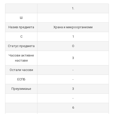
1.
Ш
Назив предмета
Храна и микроорганизми
С
1
Статус предмета
О
Часови активне
3
наставе
Остали часови
-
ЕСПБ
-
Преузимање
3
-
6