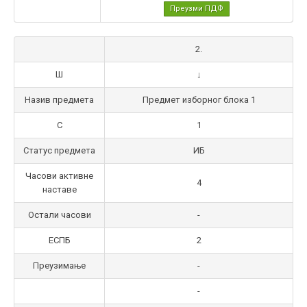
Преузми ПДФ
2.
Ш
↓
Назив предмета
Предмет изборног блока 1
С
1
Статус предмета
ИБ
Часови активне
4
наставе
Остали часови
-
ЕСПБ
2
Преузимање
-
-