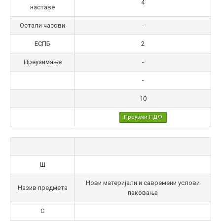
4
наставе
Остали часови
-
ЕСПБ
2
Преузимање
-
-
10
Преузми ПДФ
Ш
Нови материјали и савремени услови
Назив предмета
паковања
С