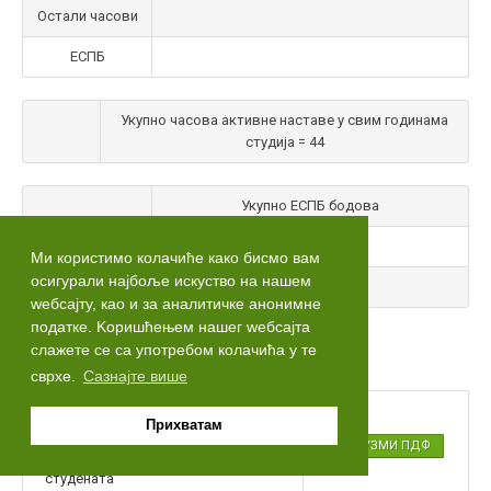
Остали часови
ЕСПБ
Укупно часова активне наставе у свим годинама
студија = 44
Укупно ЕСПБ бодова
Ш
60
Ми користимо колачиће како бисмо вам
осигурали најбоље искуство на нашем
Назив предмета
wебсајту, као и за аналитичке анонимне
податке. Kоришћењем нашег wебсајта
Преузимања
слажете се са употребом колачића у те
сврхе.
Сазнајте више
Структура, сврха, циљеви
Прихватам
студијског програма и
ПРЕУЗМИ ПДФ
компетенције дипломираних
студената