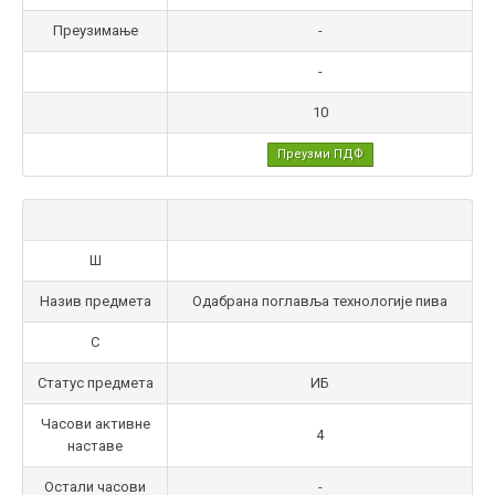
Преузимање
-
-
10
Преузми ПДФ
Ш
Назив предмета
Одабрана поглавља технологије пива
С
Статус предмета
ИБ
Часови активне
4
наставе
Остали часови
-