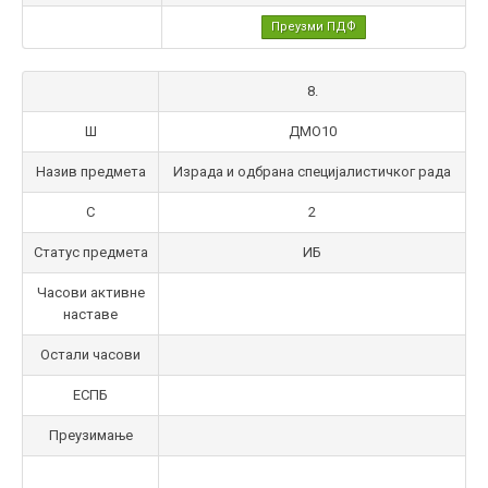
Преузми ПДФ
8.
Ш
ДМО10
Назив предмета
Израда и одбрана специјалистичког рада
С
2
Статус предмета
ИБ
Часови активне
наставе
Остали часови
ЕСПБ
Преузимање