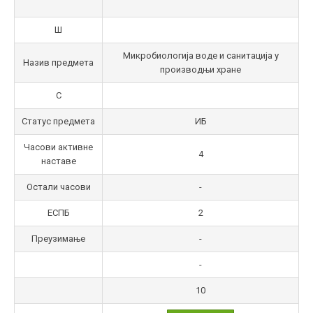
Ш
Микробиологија воде и санитација у
Назив предмета
производњи хране
С
Статус предмета
ИБ
Часови активне
4
наставе
Остали часови
-
ЕСПБ
2
Преузимање
-
-
10