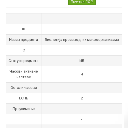
Преузми ПДФ
Ш
Назив предмета
Биологија производних микроорганизама
С
Статус предмета
ИБ
Часови активне
4
наставе
Остали часови
-
ЕСПБ
2
Преузимање
-
-