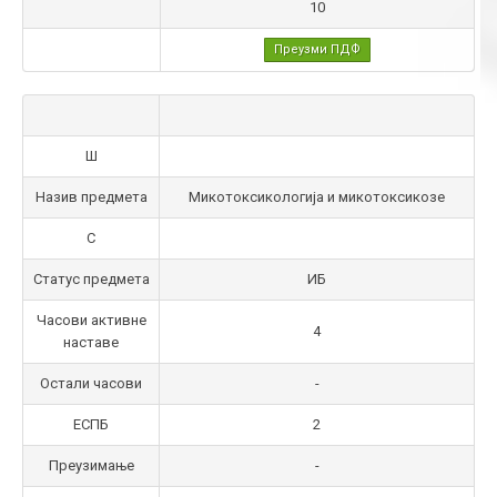
10
Преузми ПДФ
Ш
Назив предмета
Микотоксикологија и микотоксикозе
С
Статус предмета
ИБ
Часови активне
4
наставе
Остали часови
-
ЕСПБ
2
Преузимање
-