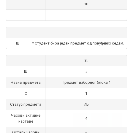
10
Ш
* Студент бира један предмет од понуђених седам.
3.
Ш
↓
Назив предмета
Предмет изборног блока 1
С
1
Статус предмета
ИБ
Часови активне
4
наставе
Остали часови
-