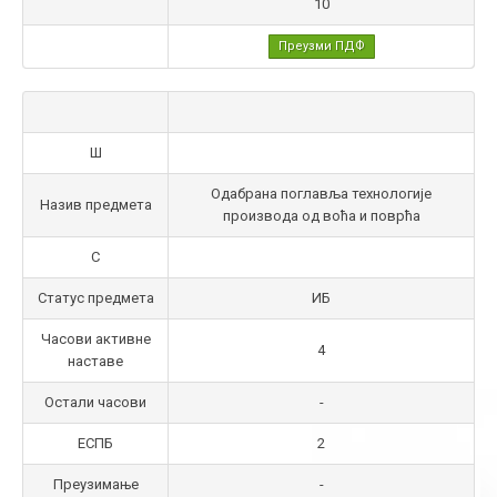
10
Преузми ПДФ
Ш
Одабрана поглавља технологије
Назив предмета
производа од воћа и поврћа
С
Статус предмета
ИБ
Часови активне
4
наставе
Остали часови
-
ЕСПБ
2
Преузимање
-