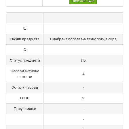
Преузми ПДФ
Ш
Назив предмета
Одабрана поглавља технологије сира
С
Статус предмета
ИБ
Часови активне
4
наставе
Остали часови
-
ЕСПБ
2
Преузимање
-
-