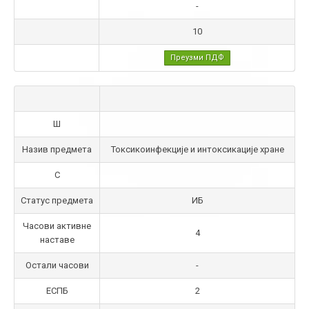
-
10
Преузми ПДФ
Ш
Назив предмета
Токсикоинфекције и интоксикације хране
С
Статус предмета
ИБ
Часови активне
4
наставе
Остали часови
-
ЕСПБ
2