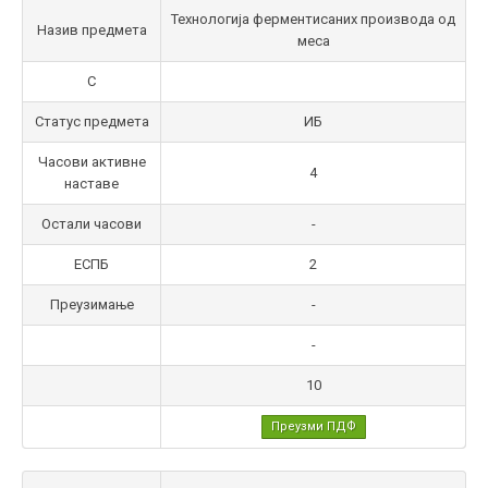
Технологија ферментисаних производа од
Назив предмета
меса
С
Статус предмета
ИБ
Часови активне
4
наставе
Остали часови
-
ЕСПБ
2
Преузимање
-
-
10
Преузми ПДФ