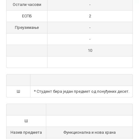
Остали часови
-
ЕСПБ
2
Преузимање
-
-
10
Ш
* Студент бира један предмет од понуђених десет.
Ш
Назив предмета
Функционална и нова храна