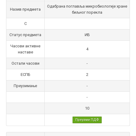
Одабрана поглавља микробиологије хране
Назив предмета
биљног порекла
С
Статус предмета
ИБ
Часови активне
4
наставе
Остали часови
-
ЕСПБ
2
Преузимање
-
-
10
Преузми ПДФ