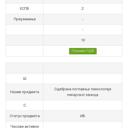
ЕСПБ
2
Преузимање
-
-
10
Преузми ПДФ
Ш
Одабрана поглавља технологије
Назив предмета
пекарског квасца
С
Статус предмета
ИБ
Часови активне