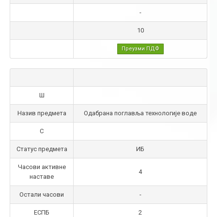
-
10
Преузми ПДФ
Ш
Назив предмета
Одабрана поглавља технологије воде
С
Статус предмета
ИБ
Часови активне
4
наставе
Остали часови
-
ЕСПБ
2