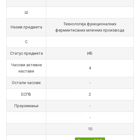
Ш
Технологија функционалних
Назив предмета
ферментисаних млечних производа
С
Статус предмета
ИБ
Часови активне
4
наставе
Остали часови
-
ЕСПБ
2
Преузимање
-
-
10