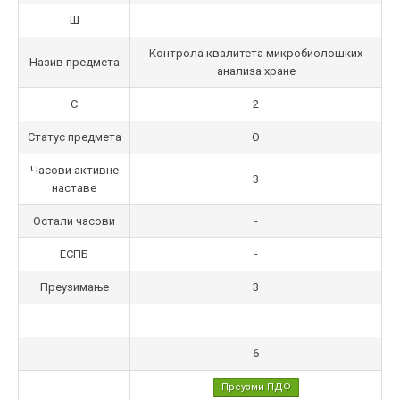
Ш
Контрола квалитета микробиолошких
Назив предмета
анализа хране
С
2
Статус предмета
О
Часови активне
3
наставе
Остали часови
-
ЕСПБ
-
Преузимање
3
-
6
Преузми ПДФ