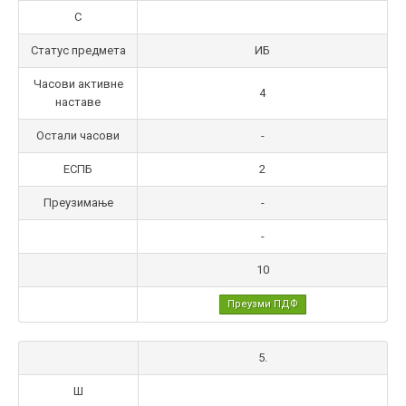
С
Статус предмета
ИБ
Часови активне
4
наставе
Остали часови
-
ЕСПБ
2
Преузимање
-
-
10
Преузми ПДФ
5.
Ш