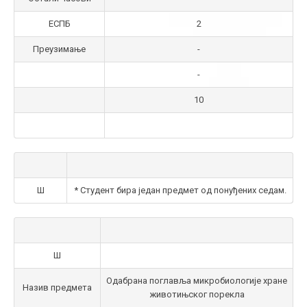
ЕСПБ
2
Преузимање
-
-
10
Ш
* Студент бира један предмет од понуђених седам.
Ш
Одабрана поглавља микробиологије хране
Назив предмета
животињског порекла