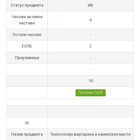
Статус предмета
ИБ
Часови активне
4
наставе
Остали часови
-
ЕСПБ
2
Преузимање
-
-
10
Преузми ПДФ
Ш
Назив предмета
Технологија маргарина и наменских масти