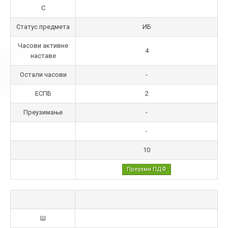
С
Статус предмета
ИБ
Часови активне
4
наставе
Остали часови
-
ЕСПБ
2
Преузимање
-
-
10
Преузми ПДФ
Ш