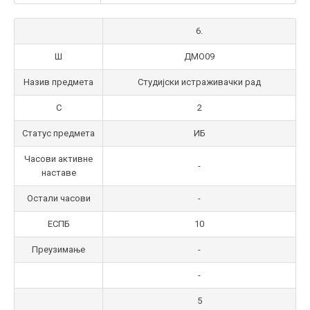
6.
Ш
ДМО09
Назив предмета
Студијски истраживачки рад
С
2
Статус предмета
ИБ
Часови активне
-
наставе
Остали часови
-
ЕСПБ
10
Преузимање
-
-
5