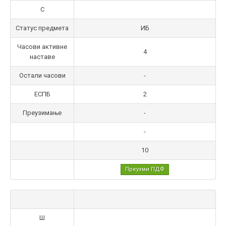
С
Статус предмета
ИБ
Часови активне
4
наставе
Остали часови
-
ЕСПБ
2
Преузимање
-
-
10
Преузми ПДФ
Ш