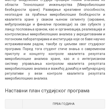
области Технолошког инжењерства (Микробиолошке
безбедности хране). Развијање креативне способности,
неопходне за праћење микробиолошке безбедности и
квалитета хране у сваком њеном сегменту (сировине,
међупроизводи и финални производи) за све субјекте у
ланцу пословања храном, као и организација, реализација и
контролисање микробиолошких анализа у акредитованим и
погонским лабораторијама и институција које се баве научно
истраживачким радом, такође су циљеви овог студијског
програма. Поред тога студент стиче знања о савременом
приступу и концепту контроле квалитета резултата
микробиолошке анализа хране, као и о интегрисаном
систему управљања контролом квалитета резултата
микробиолошких анализа и важећој домаћој и међународној
регулативи у вези контроле квалитета резултата
микробиолошких анализа.
Наставни план студијског програма
ПРВА ГОДИНА