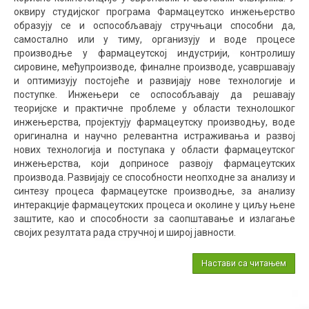
оквиру студијског програма Фармацеутско инжењерство
образују се и оспособљавају стручњаци способни да,
самостално или у тиму, организују и воде процесе
производње у фармацеутској индустрији, контролишу
сировине, међупроизводе, финалне производе, усавршавају
и оптимизују постојеће и развијају нове технологије и
поступке. Инжењери се оспособљавају да решавају
теоријске и практичне проблеме у области технолошког
инжењерства, пројектују фармацеутску производњу, воде
оригинална и научно релевантна истраживања и развој
нових технологија и поступака у области фармацеутског
инжењерства, који доприносе развоју фармацеутских
производа. Развијају се способности неопходне за анализу и
синтезу процеса фармацеутске производње, за анализу
интеракције фармацеутских процеса и околине у циљу њене
заштите, као и способности за саопштавање и излагање
својих резултата рада стручној и широј јавности.
Настави са читањем