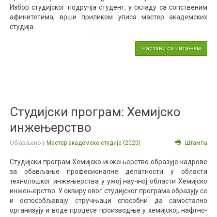
Избор студијског подручја студент, у складу са сопственим
афинитетима, врши приликом уписа мастер академских
студија.
Настави са читањем
Студијски програм: Хемијско
инжењерство
Објављено у
Мастер академске студије (2020)
Штампа
Студијски програм Хемијско инжењерство образује кадрове
за обављање професионалне делатности у области
технолошког инжењерства у ужој научној области Хемијско
инжењерство. У оквиру овог студијског програма образују се
и оспособљавају стручњаци способни да самостално
организују и воде процесе производње у хемијској, нафтно-