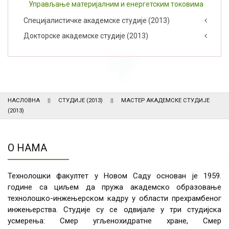
Управљање материјалним и енергетским токовима
Специјалистичке академске студије (2013)
Докторске академске студије (2013)
НАСЛОВНА
СТУДИЈЕ (2013)
МАСТЕР АКАДЕМСКЕ СТУДИЈЕ
(2013)
О НАМА
Технолошки факултет у Новом Саду основан је 1959.
године са циљем да пружа академско образовање
технолошко-инжењерском кадру у области прехрамбеног
инжењерства. Студије су се одвијале у три студијска
усмерења: Смер угљенохидратне хране, Смер