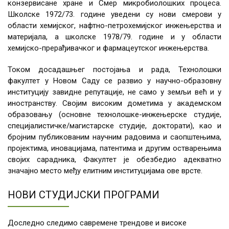
конзервисане хране и Смер микробиолошких процеса.
Школске 1972/73. године уведени су нови смерови у
области хемијског, нафтно-петрохемијског инжењерства и
материјала, а школске 1978/79. године и у области
хемијско-прерађивачког и фармацеутског инжењерства.
Током досадашњег постојања и рада, Технолошки
факултет у Новом Саду се развио у научно-образовну
институцију завидне репутације, не само у земљи већ и у
иностранству. Својим високим дометима у академском
образовању (основне технолошке-инжењерске студије,
специјалистичке/магистарске студије, докторати), као и
бројним публикованим научним радовима и саопштењима,
пројектима, иновацијама, патентима и другим остварењима
својих сарадника, Факултет је обезбедио адекватно
значајно место међу елитним институцијама ове врсте.
НОВИ СТУДИЈСКИ ПРОГРАМИ
Доследно следимо савремене трендове и високе