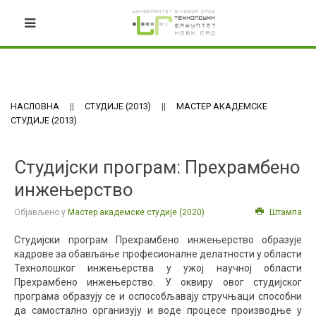
НАСЛОВНА
СТУДИЈЕ (2013)
МАСТЕР АКАДЕМСКЕ
СТУДИЈЕ (2013)
Студијски програм: Прехрамбено
инжењерство
Објављено у
Мастер академске студије (2020)
Штампа
Студијски програм Прехрамбено инжењерство образује
кадрове за обављање професионалне делатности у области
Технолошког инжењерства у ужој научној области
Прехрамбено инжењерство. У оквиру овог студијског
програма образују се и оспособљавају стручњаци способни
да самостално организују и воде процесе производње у