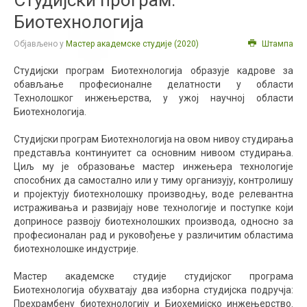
Студијски програм:
Биотехнологија
Објављено у
Мастер академске студије (2020)
Штампа
Студијски програм Биотехнологија образује кадрове за
обављање професионалне делатности у области
Технолошког инжењерства, у ужој научној области
Биотехнологија.
Студијски програм Биотехнологија на овом нивоу студирања
представља континуитет са основним нивоом студирања.
Циљ му је образовање мастер инжењера технологије
способних да самостално или у тиму организују, контролишу
и пројектују биотехнолошку производњу, воде релевантна
истраживања и развијају нове технологије и поступке који
доприносе развоју биотехнолошких производа, односно за
професионалан рад и руковођење у различитим областима
биотехнолошке индустрије.
Мастер академске студије студијског програма
Биотехнологија обухватају два изборна студијска подручја:
Прехрамбену биотехнологију и Биохемијско инжењерство.