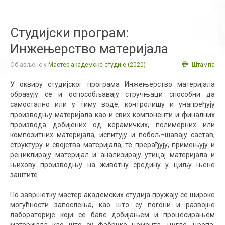
Студијски програм:
Инжењерство материјала
Објављено у
Мастер академске студије (2020)
Штампа
У оквиру студијског програма Инжењерство материјала
образују се и оспособљавају стручњаци способни да
самостално или у тиму воде, контролишу и унапређују
производњу материјала као и свих компоненти и финалних
производа добијених од керамичких, полимерних или
композитних материјала, испитују и побољ¬шавају састав,
структуру и својства материјала, те прерађују, примењују и
рециклирају материјал и анализирају утицај материјала и
њихову производњу на животну средину у циљу њене
заштите.
По завршетку мастер академских студија пружају се широке
могућности запослења, као што су погони и развојне
лабораторије који се баве добијањем и процесирањем