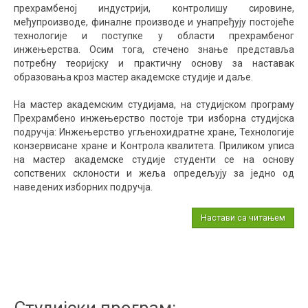
прехрамбеној индустрији, контролишу сировине,
међупроизводе, финалне производе и унапређују постојеће
технологије и поступке у области прехрамбеног
инжењерства. Осим тога, стечено знање представља
потребну теоријску и практичну основу за наставак
образовања кроз мастер академске студије и даље.
На мастер академским студијама, на студијском програму
Прехрамбено инжењерство постоје три изборна студијска
подручја: Инжењерство угљенохидратне хране, Технологије
конзервисане хране и Контрола квалитета. Приликом уписа
на мастер академске студије студенти се на основу
сопствених склоности и жеља опредељују за једно од
наведених изборних подручја.
Настави са читањем