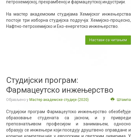
петрохемијској, прехрамбеној и фармацеутској индустрији.
На мастер академским студијама Хемијског инжењерства
постоје три изборна студијска подручја: Хемијско-процесно,
Нафтно-петрохемијско и Еко-енергетско инжењерство.
Настави са читањем
Студијски програм:
Фармацеутско инжењерство
Објављено у
Мастер академске студије (2020)
Штампа
Студијски програм Фармацеутско инжењерство обезбеђује
образовање студената са јасном, и у привреди
препознатљивом професијом и занимањем, односно
образују се инжењери који поседују друштвено оправдане и
корисне компетенције у европским и светским оквирима. У