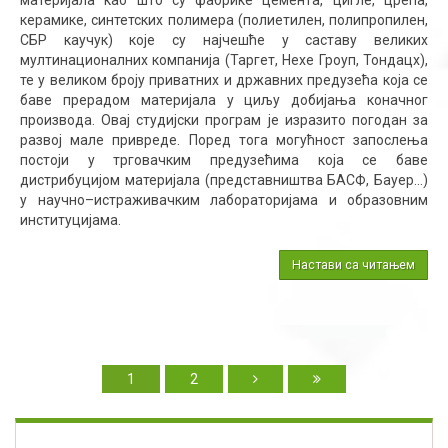
материјала као што су фабрике цемента, цигле, црепа,
керамике, синтетских полимера (полиетилен, полипропилен,
СБР каучук) које су најчешће у саставу великих
мултинационалних компанија (Таргет, Неxе Гроуп, Тондацх),
те у великом броју приватних и државних предузећа која се
баве прерадом материјала у циљу добијања коначног
производа. Овај студијски програм је изразито погодан за
развој мале привреде. Поред тога могућност запослења
постоји у трговачким предузећима која се баве
дистрибуцијом материјала (представништва БАСФ, Баyер...)
у научно–истраживачким лабораторијама и образовним
институцијама.
Настави са читањем
1
2