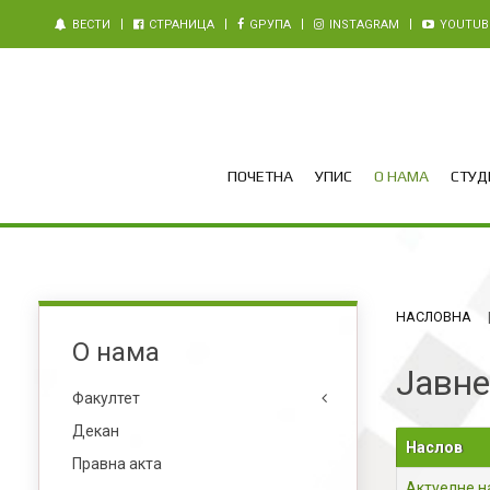
ВЕСТИ
СТРАНИЦА
GРУПА
INSTAGRAM
YOUTUB
ПОЧЕТНА
УПИС
О НАМА
СТУДИ
НАСЛОВНА
О нама
Јавне
Факултет
Декан
Наслов
Правна акта
Актуелне н