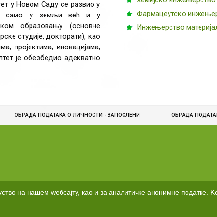
Хемијско инжењерство
ет у Новом Саду се развио у
Фармацеутско инжење
 не само у земљи већ и у
ском образовању (основне
Инжењерство материја
ске студије, докторати), као
а, пројектима, иновацијама,
лтет је обезбедио адекватно
ОБРАДА ПОДАТАКА О ЛИЧНОСТИ - ЗАПОСЛЕНИ
ОБРАДA ПОДАТА
уство на нашем wебсајту, као и за аналитичке анонимне податке. 