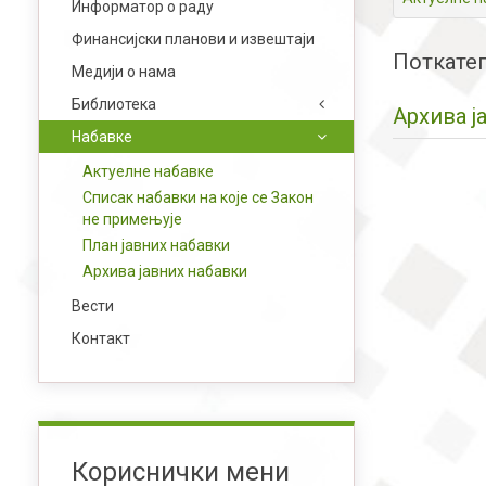
Информатор о раду
Финансијски планови и извештаји
Поткатег
Медији о нама
Библиотека
Архива ј
Набавке
Актуелне набавке
Списак набавки на које се Закон
не примењује
План јавних набавки
Архива јавних набавки
Вести
Контакт
Кориснички мени