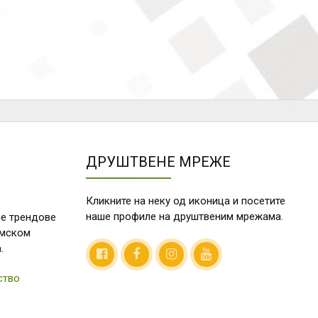
ДРУШТВЕНЕ МРЕЖЕ
Кликните на неку од иконица и посетите
наше профиле на друштвеним мрежама.
е трендове
емском
.
ство