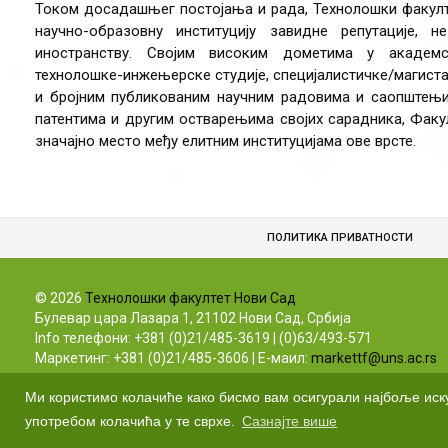
Током досадашњег постојања и рада, Технолошки факулт
научно-образовну институцију завидне репутације,
иностранству. Својим високим дометима у академ
технолошке-инжењерске студије, специјалистичке/магистар
и бројним публикованим научним радовима и саопштењим
патентима и другим остварењима својих сарадника, Факу
значајно место међу елитним институцијама ове врсте.
ПОЛИТИКА ПРИВАТНОСТИ
©
2026
Технолошки факултет Нови Сад
Булевар цара Лазара 1, 21102 Нови Сад, Србија
Info телефони: +381 (0)21/485-3619 | (0)63/493-571
Маркетинг: +381 (0)21/485-3606 | Е-маил:
markettf@uns.ac.rs
Ми користимо колачиће како бисмо вам осигурали најбоље иск
употребом колачића у те сврхе.
Сазнајте више