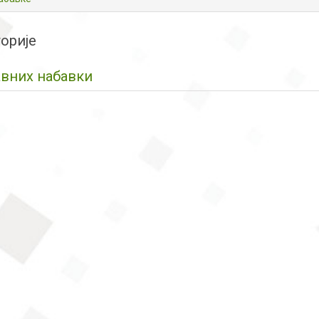
орије
авних набавки