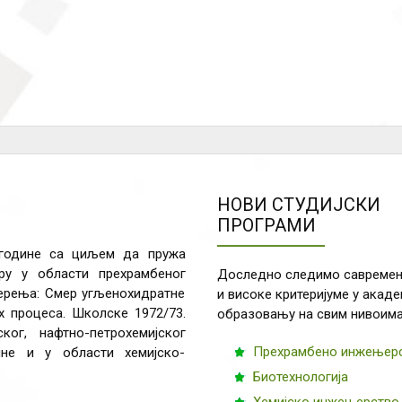
НОВИ СТУДИЈСКИ
ПРОГРАМИ
 године са циљем да пружа
у у области прехрамбеног
Доследно следимо савремен
мерења: Смер угљенохидратне
и високе критеријуме у акад
 процеса. Школске 1972/73.
образовању на свим нивоима
ог, нафтно-петрохемијског
Прехрамбено инжењер
ине и у области хемијско-
Биотехнологија