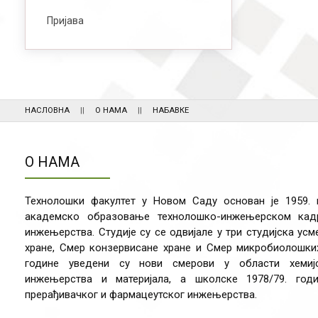
Пријава
НАСЛОВНА
О НАМА
НАБАВКЕ
О НАМА
Технолошки факултет у Новом Саду основан је 1959.
академско образовање технолошко-инжењерском кадр
инжењерства. Студије су се одвијале у три студијска ус
хране, Смер конзервисане хране и Смер микробиолошких
године уведени су нови смерови у области хемијск
инжењерства и материјала, а школске 1978/79. год
прерађивачког и фармацеутског инжењерства.