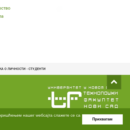
рство
ла
КА О ЛИЧНОСТИ - СТУДЕНТИ
Kоришћењем нашег wебсајта слажете се са
Прихватам
denode
Developed by