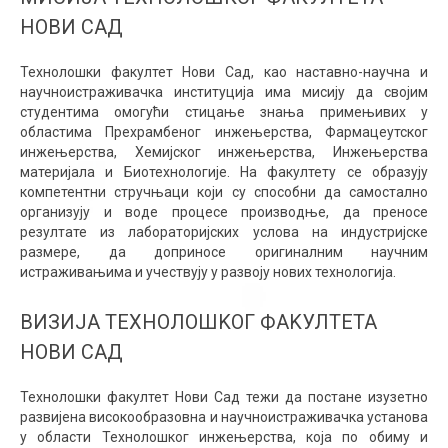
НОВИ САД
Технолошки факултет Нови Сад, као наставно-научна и
научноистраживачка институција има мисију да својим
студентима омогући стицање знања примењивих у
областима Прехрамбеног инжењерства, Фармацеутског
инжењерства, Хемијског инжењерства, Инжењерства
материјала и Биотехнологије. На факултету се образују
компетентни стручњаци који су способни да самостално
организују и воде процесе производње, да преносе
резултате из лабораторијских услова на индустријске
размере, да доприносе оригиналним научним
истраживањима и учествују у развоју нових технологија.
ВИЗИЈА ТЕХНОЛОШKОГ ФАKУЛТЕТА
НОВИ САД
Технолошки факултет Нови Сад тежи да постане изузетно
развијена високообразовна и научноистраживачка установа
у области Технолошког инжењерства, која по обиму и