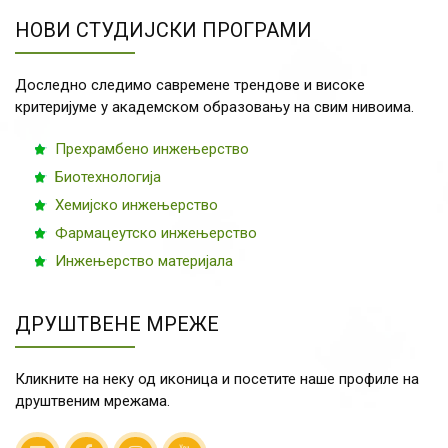
НОВИ СТУДИЈСКИ ПРОГРАМИ
Доследно следимо савремене трендове и високе
критеријуме у академском образовању на свим нивоима.
Прехрамбено инжењерство
Биотехнологија
Хемијско инжењерство
Фармацеутско инжењерство
Инжењерство материјала
ДРУШТВЕНЕ МРЕЖЕ
Кликните на неку од иконица и посетите наше профиле на
друштвеним мрежама.