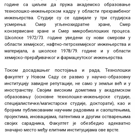
године са циљем да пружа академско образовање
технолошко-инжењерском кадру у области прехрамбеног
инжењерства. Студије су се одвијале у три студијска
усмерења: Смер угљенохидратне хране, Смер
конзервисане хране и Смер микробиолошких процеса.
Школске 1972/73. године уведени су нови смерови у
области хемијског, нафтно-петрохемијског инжењерства и
материјала, а школске 1978/79. године и у области
хемијско-прерађивачког и фармацеутског инжењерства.
Током досадашњег постојања и рада, Технолошки
факултет у Новом Саду се развио у научно-образовну
институцију завидне репутације, не само у земљи већ и у
иностранству. Својим високим дометима у академском
образовању (основне технолошке-инжењерске студије,
специјалистичке/магистарске студије, докторати), као и
бројним публикованим научним радовима и саопштењима,
пројектима, иновацијама, патентима и другим остварењима
својих сарадника, Факултет је обезбедио адекватно
значајно место међу елитним институцијама ове врсте.