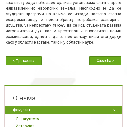
квалитету рада неће заостајати за установама сличне врсте
најразвијенијих европских земаља. Неопходно је да се
студијски програми на којима се изводи настава стално
осавремењавају и прилагођавају потребама развијеног
друштва, уз непрестану тежњу да се код студената развија
истраживачки дух, као и креативан и иновативан начин
размишљања, односно да се постављају виши стандарди
како у области наставе, тако и у области науке.
Претходна
Следећа
О нама
Факултет
O Факултету
Историјат