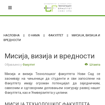
НАСЛОВНА
О НАМА
ФАКУЛТЕТ
МИСИЈА, ВИЗИЈА И
ВРЕДНОСТИ
Мисија, визија и вредности
Објављено у
Факултет
Штампа
Мисија и визија Технолошког факултета Нови Сад се
заснивају на чињеници да студенти и сви запослени на
Факултету имају огроман потенцијал да заједничким,
савесним и одговорним деловањем осигурају развој нашег
Факултета, као и Универзитета у целини.
МИСИЈА ТЕХНОЛОШKОГ ФАKУЛТЕТА