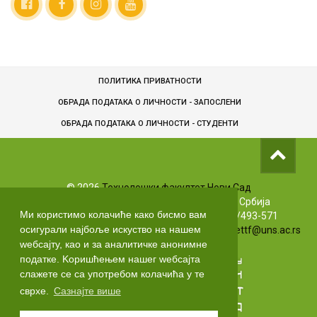
ПОЛИТИКА ПРИВАТНОСТИ
ОБРАДА ПОДАТАКА О ЛИЧНОСТИ - ЗАПОСЛЕНИ
ОБРАДA ПОДАТАКА О ЛИЧНОСТИ - СТУДЕНТИ
©
2026
Технолошки факултет Нови Сад
Булевар цара Лазара 1, 21102 Нови Сад, Србија
Ми користимо колачиће како бисмо вам
Info телефони: +381 (0)21/485-3619 | (0)63/493-571
осигурали најбоље искуство на нашем
Маркетинг: +381 (0)21/485-3606 | Е-маил:
markettf@uns.ac.rs
wебсајту, као и за аналитичке анонимне
податке. Kоришћењем нашег wебсајта
слажете се са употребом колачића у те
сврхе.
Сазнајте више