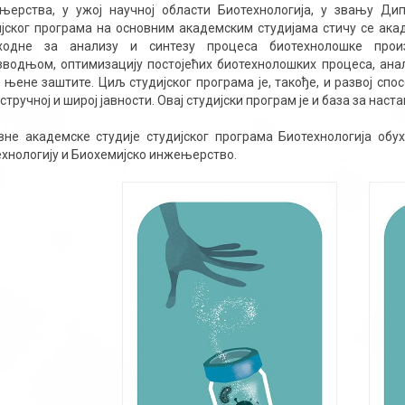
њерства, у ужој научној области Биотехнологија, у звању Ди
ијског програма на основним академским студијама стичу се ака
ходне за анализу и синтезу процеса биотехнолошке прои
зводњом, оптимизацију постојећих биотехнолошких процеса, анал
 њене заштите. Циљ студијског програма је, такође, и развој сп
стручној и широј јавности. Овај студијски програм је и база за н
вне академске студије студијског програма Биотехнологија обух
ехнологију и Биохемијско инжењерство.