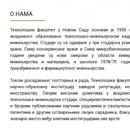
О НАМА
Технолошки факултет у Новом Саду основан је 1959.
академско образовање технолошко-инжењерском кадр
инжењерства. Студије су се одвијале у три студијска ус
хране, Смер конзервисане хране и Смер микробиолошких
године уведени су нови смерови у области хемијск
инжењерства и материјала, а школске 1978/79. год
прерађивачког и фармацеутског инжењерства.
Током досадашњег постојања и рада, Технолошки факулт
научно-образовну институцију завидне репутације,
иностранству. Својим високим дометима у академ
технолошке-инжењерске студије, специјалистичке/магистар
и бројним публикованим научним радовима и саопштењим
патентима и другим остварењима својих сарадника, Факу
значајно место међу елитним институцијама ове врсте.