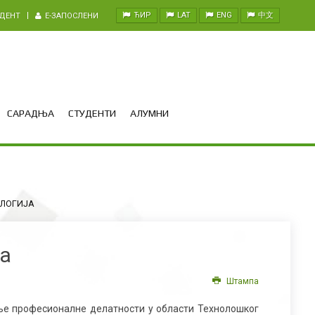
ЋИР
LAT
ENG
中文
УДЕНТ
E-ЗАПОСЛЕНИ
САРАДЊА
СТУДЕНТИ
АЛУМНИ
ЛОГИЈА
ја
Штампа
ање професионалне делатности у области Технолошког