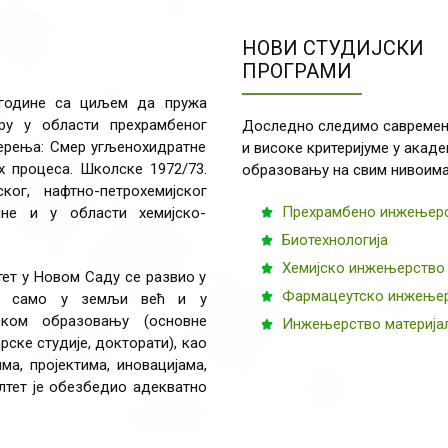
НОВИ СТУДИЈСКИ
ПРОГРАМИ
 године са циљем да пружа
у у области прехрамбеног
Доследно следимо савремен
мерења: Смер угљенохидратне
и високе критеријуме у акад
 процеса. Школске 1972/73.
образовању на свим нивоима
ог, нафтно-петрохемијског
Прехрамбено инжењер
ине и у области хемијско-
Биотехнологија
Хемијско инжењерство
ет у Новом Саду се развио у
Фармацеутско инжење
 не само у земљи већ и у
ском образовању (основне
Инжењерство материја
ске студије, докторати), као
а, пројектима, иновацијама,
лтет је обезбедио адекватно