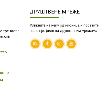
ДРУШТВЕНЕ МРЕЖЕ
Кликните на неку од иконица и посетите
наше профиле на друштвеним мрежама.
е трендове
емском
.
ство
рство
ла