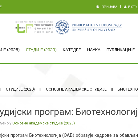
E
ПРИЈАВА
E-СТ
ЈЕ (2026)
СТУДИЈЕ (2020)
KАТЕДРЕ
НАУКА
ПУБЛИКАЦИЈЕ
СТУДИЈЕ (2020)
ОСНОВНЕ АКАДЕМСКЕ СТУДИЈЕ
БИОТЕХНО
удијски програм: Биотехнологи
љено у
Основне академске студије (2020)
ијски програм Биотехнологија (ОАБ) образује кадрове за обављ