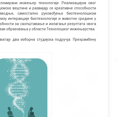
пломирани инжењер технологије. Реализацијом овог
демске вештине и развијају се креативне способности
зводње, самостално руковођење биотехнолошком
изу интеракције биотехнологије и животне средине у
особности за саопштавање и излагање резултата свога
аставак образовања у области Технолошког инжењерства.
ватају два изборна студијска подручја: Прехрамбену