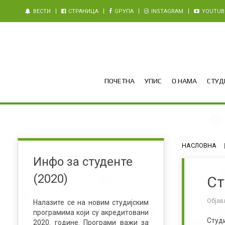
ВЕСТИ
СТРАНИЦА
GРУПА
INSTAGRAM
YOUTUB
ПОЧЕТНА
УПИС
О НАМА
СТУДИ
НАСЛОВНА
Инфо за студенте
(2020)
Ст
Објав
Налазите се на новим студијским
програмима који су акредитовани
Студ
2020. године. Програми важи за