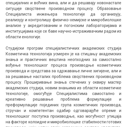
специјалних и воћних вина, али и да решавају новонастале
ситуције својствене производном процесу. Образовање
Специјалиста инжењера технологије да организују,
реализују и контролишу физичко-хемијске и микробиолошке
анализе у акредитованим и погонским лабораторијама и
институцијама које се баве научно-истраживачким радом из
области енологије.
Студијски програм специјалистичких академских студија
Козметичка технологија усмерен је ка стицању академских
знања и практичних вештина неопходних за самостално
вођење технолошког процеса производње козметичких
производа и средстава за одржавање личне хигијене, али и
за решавање насталих проблема својствених производном
процесу. Проширивање знања стечених у оквиру мастер
академских студија, новим знањима из области козметичке
технологије, омогућује Специјалистима самостално и
креативно решавање проблема формулације и
преформулације појединих група козметичких производа,
стручан и компетентан одабир одговарајуће опреме и
технолошког поступка производње, као могућност утицаја
на факторе колоидне и микробиолошке стабилности готових