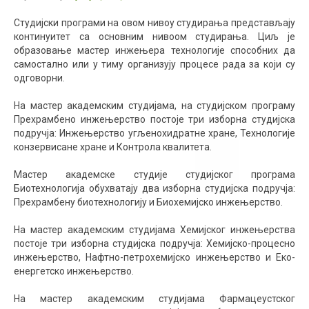
Студијски програми на овом нивоу студирања представљају
континуитет са основним нивоом студирања. Циљ је
образовање мастер инжењера технологије способних да
самостално или у тиму организују процесе рада за који су
одговорни.
На мастер академским студијама, на студијском програму
Прехрамбено инжењерство постоје три изборна студијска
подручја: Инжењерство угљенохидратне хране, Технологије
конзервисане хране и Контрола квалитета.
Мастер академске студије студијског програма
Биотехнологија обухватају два изборна студијска подручја:
Прехрамбену биотехнологију и Биохемијско инжењерство.
На мастер академским студијама Хемијског инжењерства
постоје три изборна студијска подручја: Хемијско-процесно
инжењерство, Нафтно-петрохемијско инжењерство и Еко-
енергетско инжењерство.
На мастер академским студијама Фармацеустског