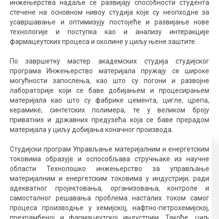
инжењерства надаље се развијају способности студента
стечене на основном нивоу студија које су неопходне за
усавршавање и оптимизују постојеће и развијање нове
технологије и поступка као и анализу интеракције
фармацеутских процеса и околине у циљу њене заштите.
По завршетку мастер академских студија студијског
програма Инжењерство материјала пружају се широке
могућности запослења, као што су погони и развојне
лабораторије који се баве добијањем и процесирањем
материјала као што су фабрике цемента, цигле, црепа,
керамике, синтетских полимера, те у великом броју
приватних и државних предузећа која се баве прерадом
материјала у циљу добијања коначног производа.
Студијски програм Управљање материјалним и енергетским
токовима образује и оспособљава стручњаке из научне
области Технолошко инжењерство за управљање
материјалним и енергетским токовима у индустрији, ради
адекватног пројектовања, организовања, контроле и
самосталног решавања проблема насталих током самог
процеса производње у хемијској, нафтно-петрохемијској,
прехрамбеној и фармацеутској индустрији. Такође, циљ