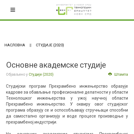
НАСЛОВНА
СТУДИЈЕ (2020)
Основне академске студије
Објављено у
Студије (2020)
Штампа
Студијски програм Прехрамбено инжењерство образује
кадрове за обављање професионалне делатности у области
Технолошког инжењерства у ужој научној области
Прехрамбено инжењерство. У оквиру овог студијског
програма образују се и оспособљавају стручњаци способни
да самостално организују и воде процесе производње у
прехрамбеној индустрији.