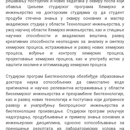
решавању постојећих и нових задатака у оквиру посла који
обавља. Циљеви студијског програма Хемијско и
инжењерство на докторским студијама су да студент
продуби стечена знања у оквиру основних и мастер
академских студија у области Технолошког инжењерства, у
ужој научној области Хемијско инжењерство, као и стицање
научних способности и академских вештина, развој
креативних способности неопходних за: анализу и синтезу
хемијских процеса, истраживање и развој нових хемијских
процеса, вођење и контролу хемијских процеса,
пројектовање хемијских процеса, као и употребу истих у
заштити околине и оптимизацију хемијских процеса.
Студијски програм Биотехнологија обезбеђује образовање
доктора наука оспособљених да самостално воде
оригинална и научно релевантна истраживања у области
биохемијског инжењерства и прехрамбене биотехнологије,
као и развој нових технологија и поступака који доприносе
развоју и унапређењу биопроцесног инжењерства и
биотехнолошке производње. Студијски програм укључује
надоградњу, продубљивање и примену знања основних и
инжењерских дисциплина, односно оспособљавање за
преношење резултата из лабораторијских услова на