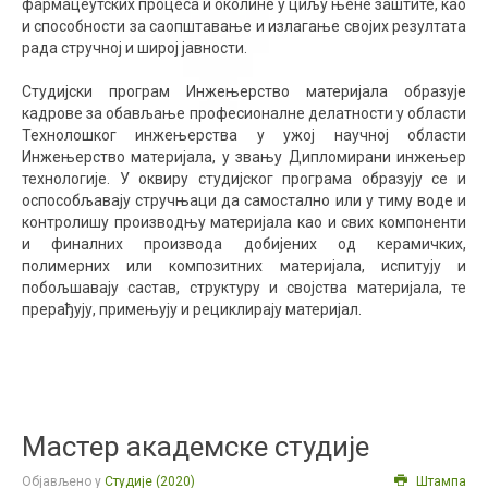
фармацеутских процеса и околине у циљу њене заштите, као
и способности за саопштавање и излагање својих резултата
рада стручној и широј јавности.
Студијски програм Инжењерство материјала образује
кадрове за обављање професионалне делатности у области
Технолошког инжењерства у ужој научној области
Инжењерство материјала, у звању Дипломирани инжењер
технологије. У оквиру студијског програма образују се и
оспособљавају стручњаци да самостално или у тиму воде и
контролишу производњу материјала као и свих компоненти
и финалних производа добијених од керамичких,
полимерних или композитних материјала, испитују и
побољшавају састав, структуру и својства материјала, те
прерађују, примењују и рециклирају материјал.
Мастер академске студије
Објављено у
Студије (2020)
Штампа