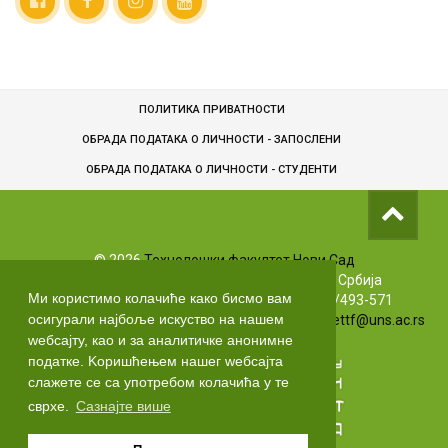
ПОЛИТИКА ПРИВАТНОСТИ
ОБРАДА ПОДАТАКА О ЛИЧНОСТИ - ЗАПОСЛЕНИ
ОБРАДA ПОДАТАКА О ЛИЧНОСТИ - СТУДЕНТИ
©
2026
Технолошки факултет Нови Сад
Булевар цара Лазара 1, 21102 Нови Сад, Србија
Ми користимо колачиће како бисмо вам
Info телефони: +381 (0)21/485-3619 | (0)63/493-571
осигурали најбоље искуство на нашем
Маркетинг: +381 (0)21/485-3606 | Е-маил:
markettf@uns.ac.rs
wебсајту, као и за аналитичке анонимне
податке. Kоришћењем нашег wебсајта
слажете се са употребом колачића у те
сврхе.
Сазнајте више