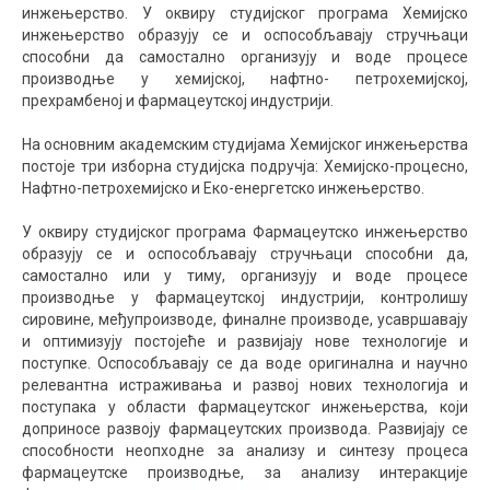
инжењерство. У оквиру студијског програма Хемијско
инжењерство образују се и оспособљавају стручњаци
способни да самостално организују и воде процесе
производње у хемијској, нафтно- петрохемијској,
прехрамбеној и фармацеутској индустрији.
На основним академским студијама Хемијског инжењерства
постоје три изборна студијска подручја: Хемијско-процесно,
Нафтно-петрохемијско и Еко-енергетско инжењерство.
У оквиру студијског програма Фармацеутско инжењерство
образују се и оспособљавају стручњаци способни да,
самостално или у тиму, организују и воде процесе
производње у фармацеутској индустрији, контролишу
сировине, међупроизводе, финалне производе, усавршавају
и оптимизују постојеће и развијају нове технологије и
поступке. Оспособљавају се да воде оригинална и научно
релевантна истраживања и развој нових технологија и
поступака у области фармацеутског инжењерства, који
доприносе развоју фармацеутских производа. Развијају се
способности неопходне за анализу и синтезу процеса
фармацеутске производње, за анализу интеракције