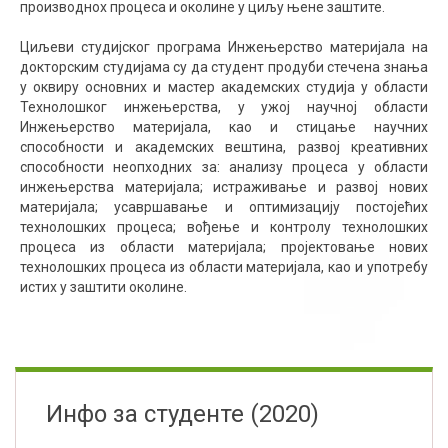
производнох процеса и околине у циљу њене заштите.
Циљеви студијског програма Инжењерство материјала на
докторским студијама су да студент продуби стечена знања
у оквиру основних и мастер академских студија у области
Технолошког инжењерства, у ужој научној области
Инжењерство материјала, као и стицање научних
способности и академских вештина, развој креативних
способности неопходних за: анализу процеса у области
инжењерства материјала; истраживање и развој нових
материјала; усавршавање и оптимизацију постојећих
технолошких процеса; вођење и контролу технолошких
процеса из области материјала; пројектовање нових
технолошких процеса из области материјала, као и употребу
истих у заштити околине.
Инфо за студенте (2020)