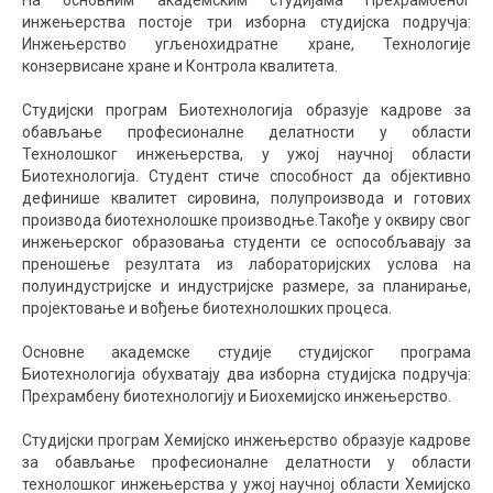
На основним академским студијама Прехрамбеног
инжењерства постоје три изборна студијска подручја:
Инжењерство угљенохидратне хране, Технологије
конзервисане хране и Контрола квалитета.
Студијски програм Биотехнологија образује кадрове за
обављање професионалне делатности у области
Технолошког инжењерства, у ужој научној области
Биотехнологија. Студент стиче способност да објективно
дефинише квалитет сировина, полупроизвода и готових
производа биотехнолошке производње.Такође у оквиру свог
инжењерског образовања студенти се оспособљавају за
преношење резултата из лабораторијских услова на
полуиндустријске и индустријске размере, за планирање,
пројектовање и вођење биотехнолошких процеса.
Основне академске студије студијског програма
Биотехнологија обухватају два изборна студијска подручја:
Прехрамбену биотехнологију и Биохемијско инжењерство.
Студијски програм Хемијско инжењерство образује кадрове
за обављање професионалне делатности у области
технолошког инжењерства у ужој научној области Хемијско