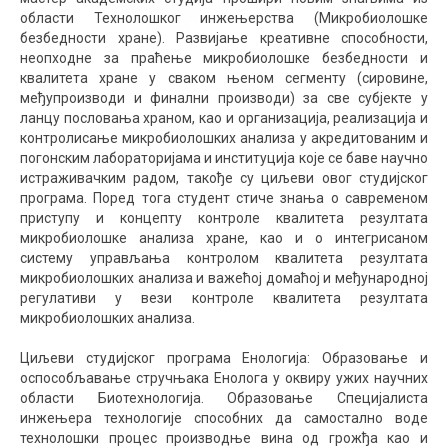
области Технолошког инжењерства (Микробиолошке
безбедности хране). Развијање креативне способности,
неопходне за праћење микробиолошке безбедности и
квалитета хране у сваком њеном сегменту (сировине,
међупроизводи и финални производи) за све субјекте у
ланцу пословања храном, као и организација, реализација и
контролисање микробиолошких анализа у акредитованим и
погонским лабораторијама и институција које се баве научно
истраживачким радом, такође су циљеви овог студијског
програма. Поред тога студент стиче знања о савременом
приступу и концепту контроле квалитета резултата
микробиолошке анализа хране, као и о интегрисаном
систему управљања контролом квалитета резултата
микробиолошких анализа и важећој домаћој и међународној
регулативи у вези контроле квалитета резултата
микробиолошких анализа.
Циљеви студијског програма Енологија: Образовање и
оспособљавање стручњака Енолога у оквиру ужих научних
области Биотехнологија. Образовање Специјалиста
инжењера технологије способних да самостално воде
технолошки процес производње вина од грожђа као и