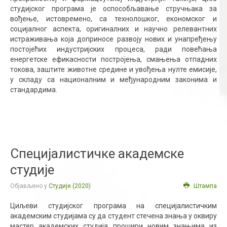
студијског програма је оспособљавање стручњака за
вођење, истовремено, са технолошког, економског и
социјалног аспекта, оригиналних и научно релевантних
истраживања која доприносе развоју нових и унапређењу
постојећих индустријских процеса, ради повећања
енергетске ефикасности постројења, смањења отпадних
токова, заштите животне средине и увођења нулте емисије,
у складу са националним и међународним законима и
стандардима.
Специјалистичке академске
студије
Објављено у
Студије (2020)
Штампа
Циљеви студијског програма на специјалистичким
академским студијама су да студент стечена знања у оквиру
мастер академских студија прошири новим знањима из