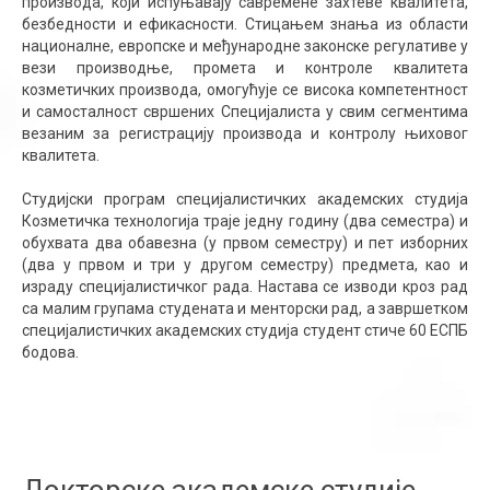
производа, који испуњавају савремене захтеве квалитета,
безбедности и ефикасности. Стицањем знања из области
националне, европске и међународне законске регулативе у
вези производње, промета и контроле квалитета
козметичких производа, омогућује се висока компетентност
и самосталност свршених Специјалиста у свим сегментима
везаним за регистрацију производа и контролу њиховог
квалитета.
Студијски програм специјалистичких академских студија
Козметичка технологија траје једну годину (два семестра) и
обухвата два обавезна (у првом семестру) и пет изборних
(два у првом и три у другом семестру) предмета, као и
израду специјалистичког рада. Настава се изводи кроз рад
са малим групама студената и менторски рад, а завршетком
специјалистичких академских студија студент стиче 60 ЕСПБ
бодова.