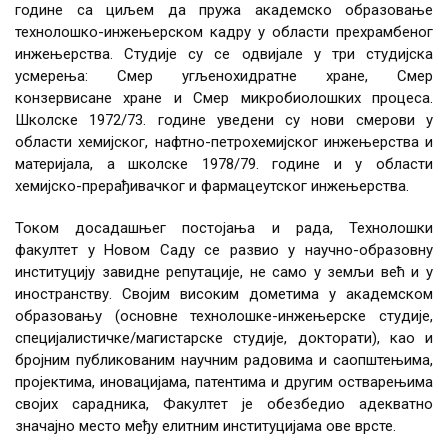
године са циљем да пружа академско образовање
технолошко-инжењерском кадру у области прехрамбеног
инжењерства. Студије су се одвијале у три студијска
усмерења: Смер угљенохидратне хране, Смер
конзервисане хране и Смер микробиолошких процеса.
Школске 1972/73. године уведени су нови смерови у
области хемијског, нафтно-петрохемијског инжењерства и
материјала, а школске 1978/79. године и у области
хемијско-прерађивачког и фармацеутског инжењерства.
Током досадашњег постојања и рада, Технолошки
факултет у Новом Саду се развио у научно-образовну
институцију завидне репутације, не само у земљи већ и у
иностранству. Својим високим дометима у академском
образовању (основне технолошке-инжењерске студије,
специјалистичке/магистарске студије, докторати), као и
бројним публикованим научним радовима и саопштењима,
пројектима, иновацијама, патентима и другим остварењима
својих сарадника, Факултет је обезбедио адекватно
значајно место међу елитним институцијама ове врсте.