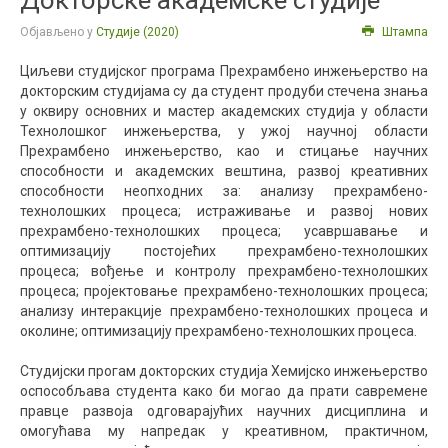
Докторске академске студије
Објављено у
Студије (2020)
Штампа
Циљеви студијског програма Прехрамбено инжењерство на
докторским студијама су да студент продуби стечена знања
у оквиру основних и мастер академских студија у области
Технолошког инжењерства, у ужој научној области
Прехрамбено инжењерство, као и стицање научних
способности и академских вештина, развој креативних
способности неопходних за: анализу прехрамбено-
технолошких процеса; истраживање и развој нових
прехрамбено-технолошких процеса; усавршавање и
оптимизацију постојећих прехрамбено-технолошких
процеса; вођење и контролу прехрамбено-технолошких
процеса; пројектовање прехрамбено-технолошких процеса;
анализу интеракције прехрамбено-технолошких процеса и
околине; оптимизацију прехрамбено-технолошких процеса.
Студијски прогам докторских студија Хемијско инжењерство
оспособљава студента како би могао да прати савремене
правце развоја одговарајућих научних дисциплина и
омогућава му напредак у креативном, практичном,