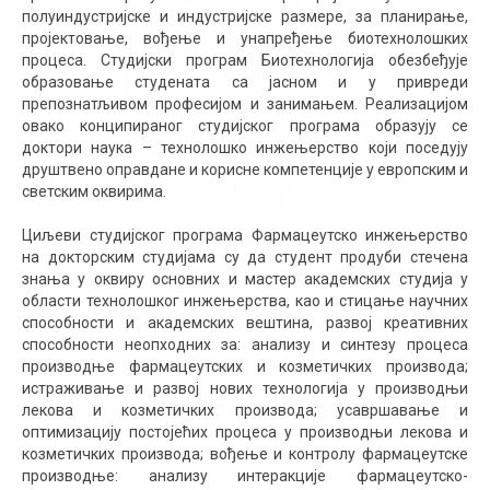
полуиндустријске и индустријске размере, за планирање,
пројектовање, вођење и унапређење биотехнолошких
процеса. Студијски програм Биотехнологија обезбеђује
образовање студената са јасном и у привреди
препознатљивом професијом и занимањем. Реализацијом
овако конципираног студијског програма образују се
доктори наука – технолошко инжењерство који поседују
друштвено оправдане и корисне компетенције у европским и
светским оквирима.
Циљеви студијског програма Фармацеутско инжењерство
на докторским студијама су да студент продуби стечена
знања у оквиру основних и мастер академских студија у
области технолошког инжењерства, као и стицање научних
способности и академских вештина, развој креативних
способности неопходних за: анализу и синтезу процеса
производње фармацеутских и козметичких производа;
истраживање и развој нових технологија у производњи
лекова и козметичких производа; усавршавање и
оптимизацију постојећих процеса у производњи лекова и
козметичких производа; вођење и контролу фармацеутске
производње: анализу интеракције фармацеутско-