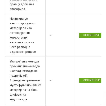
правцу добијања
биогорива
Испитивање
наноструктурних
материјала као
потенцијалних
-
ОПШИРНИЈЕ
хетерогених
катализатора за
неке развојно
одрживе процесе
Унапређење метода
пречишћавања вода
и отпадних вода на
подручју АП
Војводине применом
-
ОПШИРНИЈЕ
мултифункционалних
материјала на бази
слојевитих
хидроксида