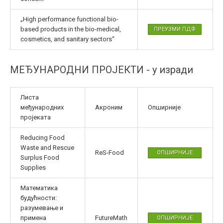
„High performance functional bio-
based products in the bio-medical,
ПРЕУЗМИ ПДФ
cosmetics, and sanitary sectors“
МЕЂУНАРОДНИ ПРОЈЕКТИ - у изради
Листа
међународних
Акроним
Опширније
пројеката
Reducing Food
Waste and Rescue
ReS-Food
ОПШИРНИЈЕ
Surplus Food
Supplies
Математика
будућности:
разумевање и
примена
FutureMath
ОПШИРНИЈЕ