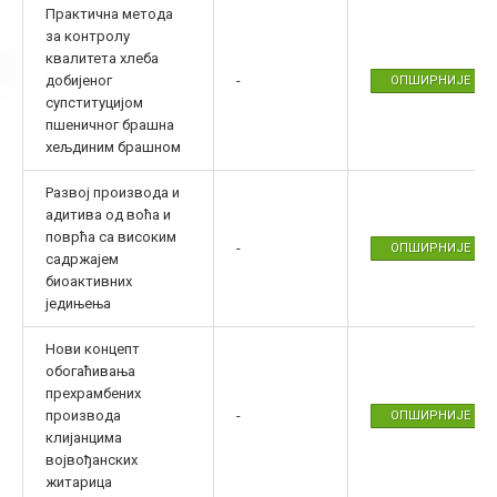
Практична метода
за контролу
квалитета хлеба
добијеног
-
ОПШИРНИЈЕ
супституцијом
пшеничног брашна
хељдиним брашном
Развој производа и
адитива од воћа и
поврћа са високим
-
ОПШИРНИЈЕ
садржајем
биоактивних
једињења
Нови концепт
обогаћивања
прехрамбених
производа
-
ОПШИРНИЈЕ
клијанцима
војвођанских
житарица