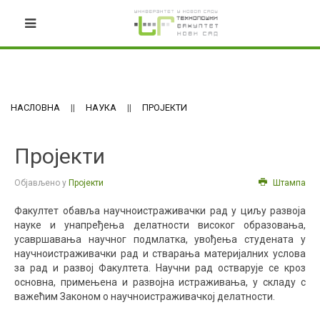
НАСЛОВНА
НАУКА
ПРОЈЕКТИ
Пројекти
Објављено у
Пројекти
Штампа
Факултет обавља научноистраживачки рад у циљу развоја
науке и унапређења делатности високог образовања,
усавршавања научног подмлатка, увођења студената у
научноистраживачки рад и стварања материјалних услова
за рад и развој Факултета. Научни рад остварује се кроз
основна, примењена и развојна истраживања, у складу с
важећим Законом о научноистраживачкој делатности.