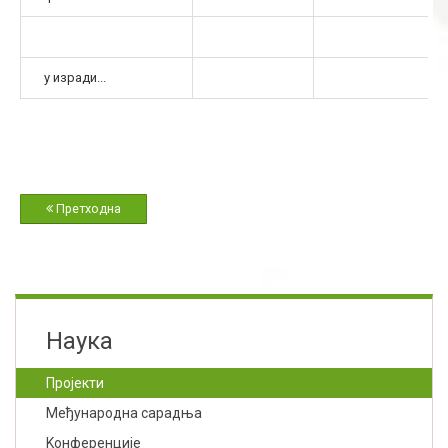
у изради...
Претходна
Наука
Пројекти
Међународна сарадња
Kонференције