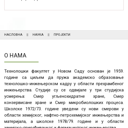
НАСЛОВНА
НАУКА
ПРОЈЕКТИ
О НАМА
Технолошки факултет у Новом Саду основан је 1959.
године са циљем да пружа академско образовање
технолошко-инжењерском кадру у области прехрамбеног
инжењерства. Студије су се одвијале у три студијска
усмерења: Смер угљенохидратне хране, Смер
конзервисане хране и Смер микробиолошких процеса.
Школске 1972/73. године уведени су нови смерови у
области хемијског, нафтно-петрохемијског инжењерства и
материјала, а школске 1978/79. године и у области
хемијско-прерађивачког и фармацеутског инжењерства.