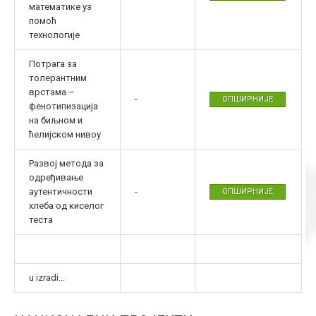
математике уз
помоћ
технологије
Потрага за
толерантним
врстама –
-
ОПШИРНИЈЕ
фенотипизација
на биљном и
ћелијском нивоу
Развој метода за
одређивање
аутентичности
-
ОПШИРНИЈЕ
хлеба од киселог
теста
u izradi...