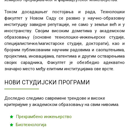
Током досадашњег постојања и рада, Технолошки
факултет у Новом Саду се развио у научно-образовну
институцију завидне репутације, не само у земљи већ и у
иностранству. Својим високим дометима у академском
образовању (основне технолошке-инжењерске студије,
специјалистичке/магистарске студије, докторати), као и
бројним публикованим научним радовима и саопштењима,
пројектима, иновацијама, патентима и другим остварењима
својих сарадника, Факултет је обезбедио адекватно
значајно место међу елитним институцијама ове врсте.
НОВИ СТУДИЈСКИ ПРОГРАМИ
Доследно следимо савремене трендове и високе
критеријуме у академском образовању на свим нивоима.
Прехрамбено инжењерство
Биотехнологија