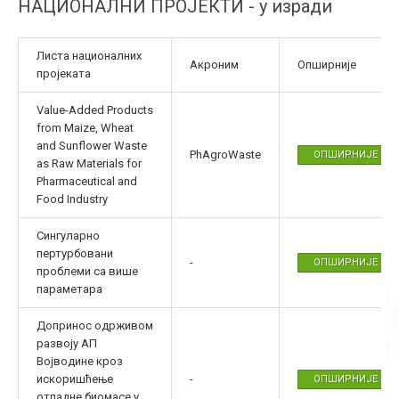
НАЦИОНАЛНИ ПРОЈЕКТИ - у изради
Листа националних
Акроним
Опширније
пројеката
Value-Added Products
from Maize, Wheat
and Sunflower Waste
PhAgroWaste
ОПШИРНИЈЕ
as Raw Materials for
Pharmaceutical and
Food Industry
Сингуларно
пертурбовани
-
ОПШИРНИЈЕ
проблеми са више
параметара
Допринос одрживом
развоју АП
Војводине кроз
искоришћење
-
ОПШИРНИЈЕ
отпадне биомасе у