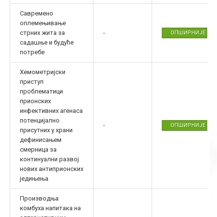
Савремено
оплемењивање
стрних жита за
-
ОПШИРНИЈЕ
садашње и будуће
потребе
Хемометријски
приступ
проблематици
прионских
инфективних агенаса
потенцијално
-
ОПШИРНИЈЕ
присутних у храни
дефинисањем
смерница за
континуални развој
нових антиприонских
једињења
Производња
комбуха напитака на