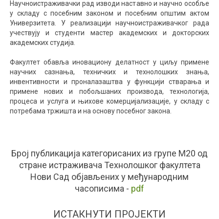
Научноистраживачки рад изводи наставно и научно особље
у складу с посебним законом и посебним општим актом
Универзитета. У реализацији научноистраживачког рада
учествују и студенти мастер академских и докторских
академских студија.
Факултет обавља иновациону делатност у циљу примене
научних сазнања, техничких и технолошких знања,
инвентивности и проналазаштва у функцији стварања и
примене нових и побољшаних производа, технологија,
процеса и услуга и њихове комерцијализације, у складу с
потребама тржишта и на основу посебног закона.
Број публикација категорисаних из групе М20 од
стране истраживача Технолошког факултета
Нови Сад објављених у међународним
часописима -
pdf
ИСТАКНУТИ ПРОЈЕКТИ