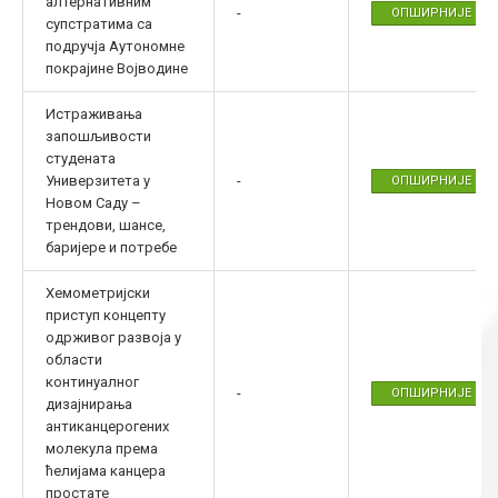
алтернативним
-
ОПШИРНИЈЕ
супстратима са
подручја Аутономне
покрајине Војводине
Истраживања
запошљивости
студената
Универзитета у
-
ОПШИРНИЈЕ
Новом Саду –
трендови, шансе,
баријере и потребе
Хемометријски
приступ концепту
одрживог развоја у
области
континуалног
-
ОПШИРНИЈЕ
дизајнирања
антиканцерогених
молекула према
ћелијама канцера
простате