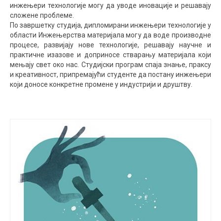
инжењери технологије могу да уводе иновације и решавају
сложене проблеме.
По завршетку студија, дипломирани инжењери технологије у
области Инжењерства материјала могу да воде производне
процесе, развијају нове технологије, решавају научне и
практичне изазове и доприносе стварању материјала који
мењају свет око нас. Студијски програм спаја знање, праксу
и креативност, припремајући студенте да постану инжењери
који доносе конкретне промене у индустрији и друштву.