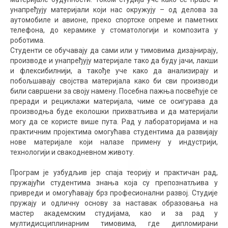
унапређују материјали који нас окружују – од делова за
аутомобиле и авионе, преко спортске опреме и паметних
телефона, до керамике у стоматологији и композита у
роботима.
Студенти се обучавају да сами или у тимовима дизајнирају,
производе и унапређују материјале тако да буду јачи, лакши
и флексибилнији, а такође уче како да анализирају и
побољшавају својства материјала како би сви производи
били савршени за своју намену. Посебна пажња посвећује се
преради и рециклажи материјала, чиме се осигурава да
производња буде еколошки прихватљива и да материјали
могу да се користе више пута. Рад у лабораторијама и на
практичним пројектима омогућава студентима да развијају
нове материјале који налазе примену у индустрији,
технологији и свакодневном животу.
Програм је узбудљив јер спаја теорију и практичан рад,
пружајући студентима знања која су препознатљива у
привреди и омогућавају брз професионални развој. Студије
пружају и одличну основу за наставак образовања на
мастер академским студијама, као и за рад у
мултидисциплинарним тимовима, где дипломирани