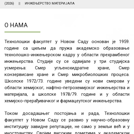
(2026)
ИНЖЕЊЕРСТВО МАТЕРИЈАЛА
О НАМА
Технолошки факултет у Новом Саду основан је 1959.
године са циљем да пружа академско образовање
технолошко-инжењерском кадру у области прехрамбеног
инжењерства. Студије су се одвијале у три студијска
усмерења: Смер угљенохидратне хране, Смер
конзервисане хране и Смер микробиолошких процеса.
Школске 1972/73. године уведени су нови смерови у
области хемијског, нафтно-петрохемијског инжењерства и
материјала, а школске 1978/79. године и у области
хемијско-прерађивачког и фармацеутског инжењерства.
Током досадашњег постојања и рада, Технолошки
факултет у Новом Саду се развио у научно-образовну
институцију завидне репутације, не само у земљи већ и у
иностранству. Својим високим дометима у академском