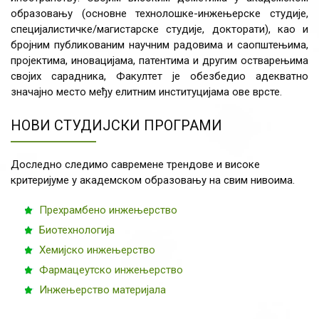
образовању (основне технолошке-инжењерске студије,
специјалистичке/магистарске студије, докторати), као и
бројним публикованим научним радовима и саопштењима,
пројектима, иновацијама, патентима и другим остварењима
својих сарадника, Факултет је обезбедио адекватно
значајно место међу елитним институцијама ове врсте.
НОВИ СТУДИЈСКИ ПРОГРАМИ
Доследно следимо савремене трендове и високе
критеријуме у академском образовању на свим нивоима.
Прехрамбено инжењерство
Биотехнологија
Хемијско инжењерство
Фармацеутско инжењерство
Инжењерство материјала