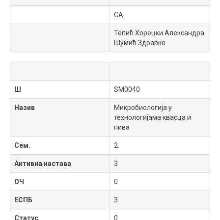
СА
Тепић Хорецки Александра
Шумић Здравко
Ш
SM0040
Назив
Микробиологија у
технологијама квасца и
пива
Сем.
2.
Активна настава
3
ОЧ
0
ЕСПБ
3
Статус
0