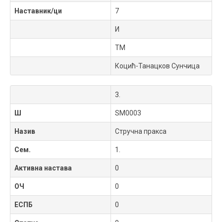
Наставник/ци
7
И
ТМ
Коцић-Танацков Сунчица
3.
Ш
SM0003
Назив
Стручна пракса
Сем.
1.
Активна настава
0
ОЧ
0
ЕСПБ
0