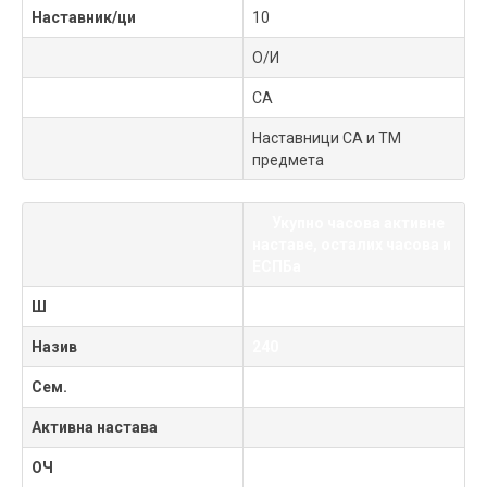
Наставник/ци
10
О/И
СА
Наставници СА и ТМ
предмета
Укупно часова активне
наставе, осталих часова и
ЕСПБа
Ш
40 · 15 = 600
Назив
240
Сем.
60
Активна настава
ОЧ