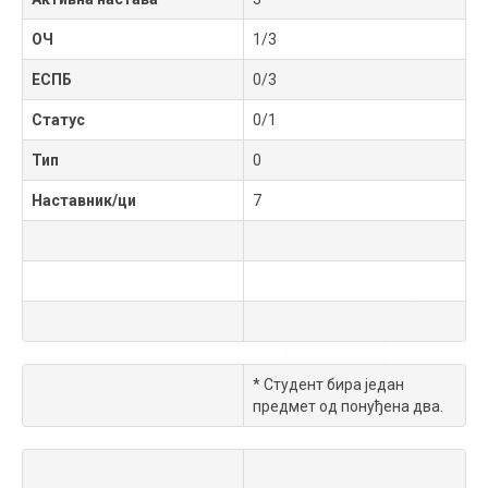
ОЧ
1/3
ЕСПБ
0/3
Статус
0/1
Тип
0
Наставник/ци
7
* Студент бира један
предмет од понуђена два.