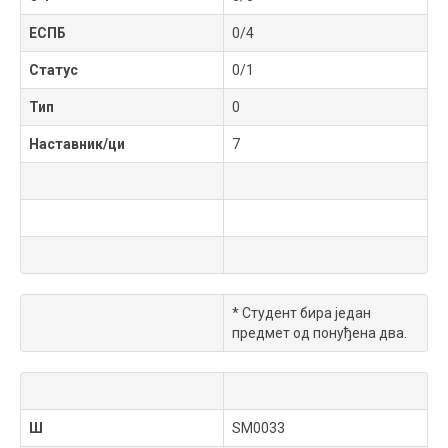
ЕСПБ
0/4
Статус
0/1
Тип
0
Наставник/ци
7
* Студент бира један
предмет од понуђена два.
Ш
SM0033