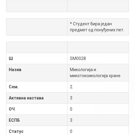
* Студент бира један
предмет од понуђених пет.
Ш
SM0028
Назив
Микологија и
микотоксикологија хране
Сем.
2.
Активна настава
3
ОЧ
0
ЕСПБ
3
Статус
0