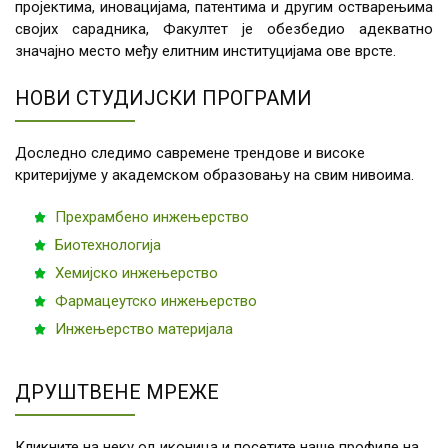
пројектима, иновацијама, патентима и другим остварењима
својих сарадника, Факултет је обезбедио адекватно
значајно место међу елитним институцијама ове врсте.
НОВИ СТУДИЈСКИ ПРОГРАМИ
Доследно следимо савремене трендове и високе
критеријуме у академском образовању на свим нивоима.
Прехрамбено инжењерство
Биотехнологија
Хемијско инжењерство
Фармацеутско инжењерство
Инжењерство материјала
ДРУШТВЕНЕ МРЕЖЕ
Кликните на неку од иконица и посетите наше профиле на