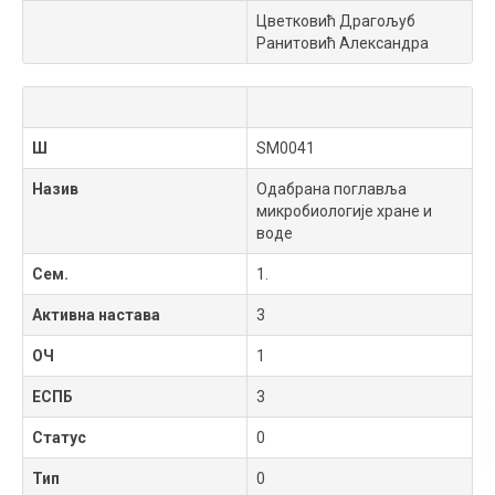
Цветковић Драгољуб
Ранитовић Александра
Ш
SM0041
Назив
Одабрана поглавља
микробиологије хране и
воде
Сем.
1.
Активна настава
3
ОЧ
1
ЕСПБ
3
Статус
0
Тип
0