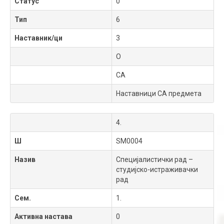
Статус
0
Тип
6
Наставник/ци
3
О
СА
Наставници СА предмета
4.
Ш
SM0004
Назив
Специјалистички рад –
студијско-истраживачки
рад
Сем.
1.
Активна настава
0