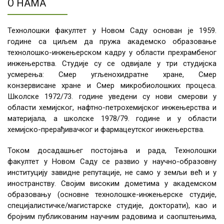
О НАМА
Технолошки факултет у Новом Саду основан је 1959.
године са циљем да пружа академско образовање
технолошко-инжењерском кадру у области прехрамбеног
инжењерства. Студије су се одвијале у три студијска
усмерења: Смер угљенохидратне хране, Смер
конзервисане хране и Смер микробиолошких процеса.
Школске 1972/73. године уведени су нови смерови у
области хемијског, нафтно-петрохемијског инжењерства и
материјала, а школске 1978/79. године и у области
хемијско-прерађивачког и фармацеутског инжењерства.
Током досадашњег постојања и рада, Технолошки
факултет у Новом Саду се развио у научно-образовну
институцију завидне репутације, не само у земљи већ и у
иностранству. Својим високим дометима у академском
образовању (основне технолошке-инжењерске студије,
специјалистичке/магистарске студије, докторати), као и
бројним публикованим научним радовима и саопштењима,