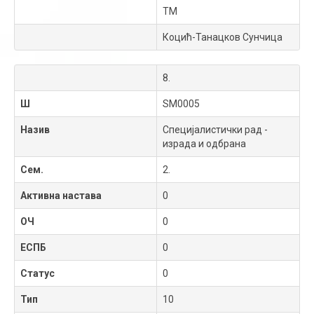
ТМ
Коцић-Танацков Сунчица
8.
Ш
SM0005
Назив
Специјалистички рад -
израда и одбрана
Сем.
2.
Активна настава
0
ОЧ
0
ЕСПБ
0
Статус
0
Тип
10