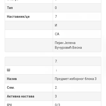
Тип
0
Наставник/ци
7
И
СА
Пејин Јелена
Вучуровић Весна
7.
Ш
↓
Назив
Предмет изборног блока 3
Сем.
2.
Активна настава
3
ОЧ
0/3