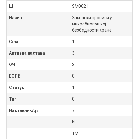
Ш
SM0021
Назив
Законски прописи у
микробиолошкој
безбедности хране
Сем.
1.
Активна настава
3
ОЧ
3
ЕСПБ
0
Статус
1
Тип
0
Наставник/ци
7
И
ТМ