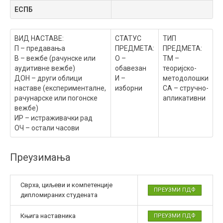
ЕСПБ
ВИД НАСТАВЕ:
СТАТУС
ТИП
П – предавања
ПРЕДМЕТА:
ПРЕДМЕТА:
В – вежбе (рачунске или
О –
ТМ –
аудитивне вежбе)
обавезан
теоријско-
ДОН – други облици
И –
методолошки
наставе (експерименталне,
изборни
СА – стручно-
рачунарске или погонске
апликативни
вежбе)
ИР – истраживачки рад
ОЧ – остали часови
Преузимања
Сврха, циљеви и компетенције
ПРЕУЗМИ ПДФ
дипломираних студената
Књига наставника
ПРЕУЗМИ ПДФ