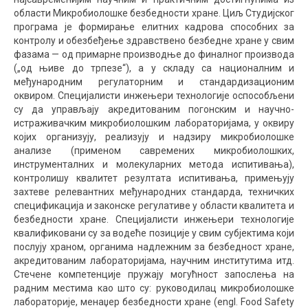
области Микробиолошке безбедности хране. Циљ Студијског
програма је формирање елитних кадрова способних за
контролу и обезбеђење здравствено безбедне хране у свим
фазама — од примарне производње до финалног производа
(„од њиве до трпезе“), а у складу са националним и
међународним регулаторним и стандардизационим
оквиром. Специјалисти инжењери технологије оспособљени
су да управљају акредитованим погонским и научно-
истраживачким микробиолошким лабораторијама, у оквиру
којих организују, реализују и надзиру микробиолошке
анализе (применом савремених микробиолошких,
инструменталних и молекуларних метода испитивања),
контролишу квалитет резултата испитивања, примењују
захтеве релевантних међународних стандарда, техничких
спецификација и законске регулативе у области квалитета и
безбедности хране. Специјалисти инжењери технологије
квалификовани су за водеће позиције у свим субјектима који
послују храном, органима надлежним за безбедност хране,
акредитованим лабораторијама, научним институтима итд.
Стечене компетенције пружају могућност запослења на
радним местима као што су: руководилац микробиолошке
лабораторије, менаџер безбедности хране (engl.
Food Safety