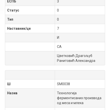
ЕСПБ
3
Статус
0
Тип
0
Наставник/ци
7
И
СА
Цветковић Драгољуб
Ранитовић Александра
Ш
SM0038
Назив
Технологија
ферментисаних производа
од меса и млека