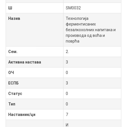
Ш
SM0032
Назив
Технологија
ферментисаних
безалкохолних напитака и
производа од воћа и
поврћа
Сем.
2.
Активна настава
3
ОЧ
0
ЕСПБ
3
Статус
0
Тип
0
Наставник/ци
7
И