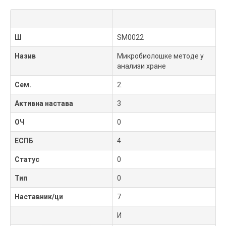
Ш
SM0022
Назив
Микробиолошке методе у
анализи хране
Сем.
2.
Активна настава
3
ОЧ
0
ЕСПБ
4
Статус
0
Тип
0
Наставник/ци
7
И