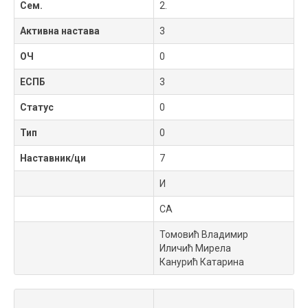
Сем.
2.
Активна настава
3
ОЧ
0
ЕСПБ
3
Статус
0
Тип
0
Наставник/ци
7
И
СА
Томовић Владимир
Иличић Мирела
Канурић Катарина