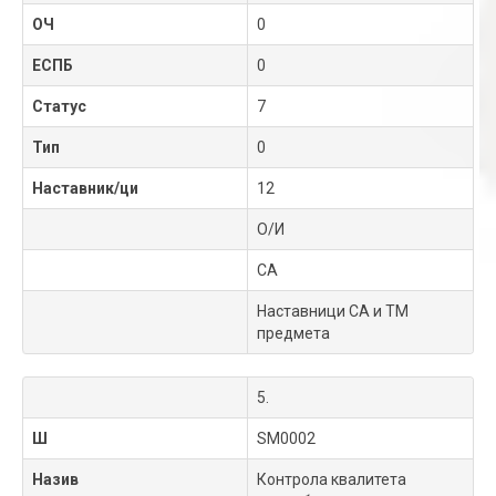
ОЧ
0
ЕСПБ
0
Статус
7
Тип
0
Наставник/ци
12
О/И
СА
Наставници СА и ТМ
предмета
5.
Ш
SM0002
Назив
Контрола квалитета