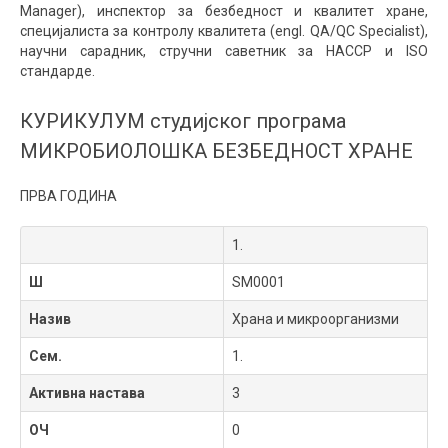
Manager
), инспектор за безбедност и квалитет хране,
специјалиста за контролу квалитета (engl.
QA/QC Specialist
),
научни сарадник, стручни саветник за
HACCP
и
ISO
стандарде.
КУРИКУЛУМ студијског програма
МИКРОБИОЛОШКА БЕЗБЕДНОСТ ХРАНЕ
ПРВА ГОДИНА
1.
Ш
SM0001
Назив
Храна и микроорганизми
Сем.
1.
Активна настава
3
ОЧ
0