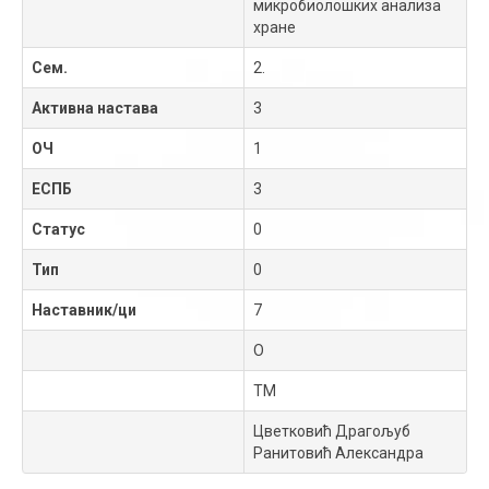
микробиолошких анализа
хране
Сем.
2.
Активна настава
3
ОЧ
1
ЕСПБ
3
Статус
0
Тип
0
Наставник/ци
7
О
ТМ
Цветковић Драгољуб
Ранитовић Александра