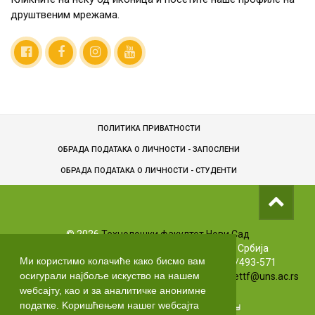
друштвеним мрежама.
ПОЛИТИКА ПРИВАТНОСТИ
ОБРАДА ПОДАТАКА О ЛИЧНОСТИ - ЗАПОСЛЕНИ
ОБРАДA ПОДАТАКА О ЛИЧНОСТИ - СТУДЕНТИ
©
2026
Технолошки факултет Нови Сад
Булевар цара Лазара 1, 21102 Нови Сад, Србија
Ми користимо колачиће како бисмо вам
Info телефони: +381 (0)21/485-3619 | (0)63/493-571
осигурали најбоље искуство на нашем
Маркетинг: +381 (0)21/485-3606 | Е-маил:
markettf@uns.ac.rs
wебсајту, као и за аналитичке анонимне
податке. Kоришћењем нашег wебсајта