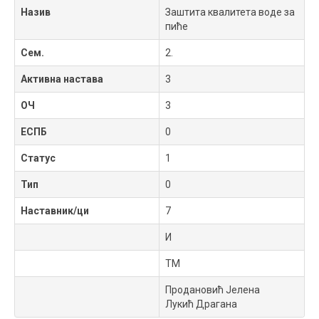
Назив
Заштита квалитета воде за
пиће
Сем.
2.
Активна настава
3
ОЧ
3
ЕСПБ
0
Статус
1
Тип
0
Наставник/ци
7
И
ТМ
Продановић Јелена
Лукић Драгана