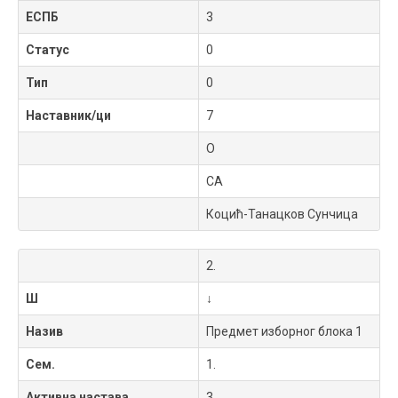
ЕСПБ
3
Статус
0
Тип
0
Наставник/ци
7
O
СА
Коцић-Танацков Сунчица
2.
Ш
↓
Назив
Предмет изборног блока 1
Сем.
1.
Активна настава
3