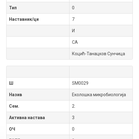
Тип
0
Наставник/ци
7
И
СА
Коцић-Танацков Сунчица
Ш
SM0029
Назив
Еколошка микробиологија
Сем.
2.
Активна настава
3
ОЧ
0