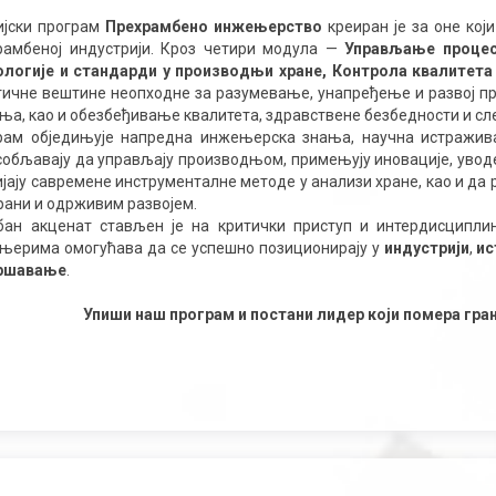
ијски програм
Прехрамбено инжењерство
креиран је за оне кој
рамбеној индустрији. Кроз четири модула —
Управљање процес
ологије и стандарди у производњи хране, Контрола квалитет
тичне вештине неопходне за разумевање, унапређење и развој п
ња, као и обезбеђивање квалитета, здравствене безбедности и с
рам обједињује напредна инжењерска знања, научна истражива
собљавају да управљају производњом, примењују иновације, уводе 
јају савремене инструменталне методе у анализи хране, као и да 
рани и одрживим развојем.
бан акценат стављен је на критички приступ и интердисципл
њерима омогућава да се успешно позиционирају у
индустрији
,
ис
ршавање
.
Упиши наш програм и постани лидер који помера гра