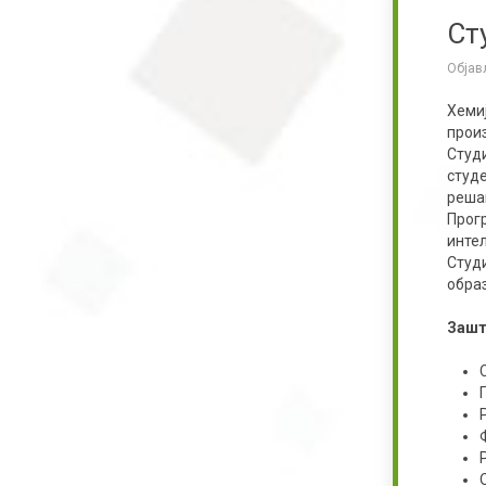
Ст
Објав
Хеми
прои
Студ
студ
реша
Прог
инте
Студ
образ
Зашт