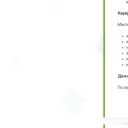
Кари
Маст
Даље
По з