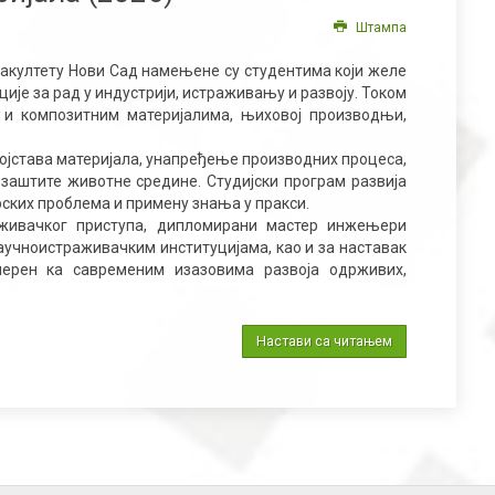
Штампа
акултету Нови Сад намењене су студентима који желе
ије за рад у индустрији, истраживању и развоју. Током
 и композитним материјалима, њиховој производњи,
ојстава материјала, унапређење производних процеса,
 заштите животне средине. Студијски програм развија
ских проблема и примену знања у пракси.
раживачког приступа, дипломирани мастер инжењери
аучноистраживачким институцијама, као и за наставак
мерен ка савременим изазовима развоја одрживих,
Настави са читањем