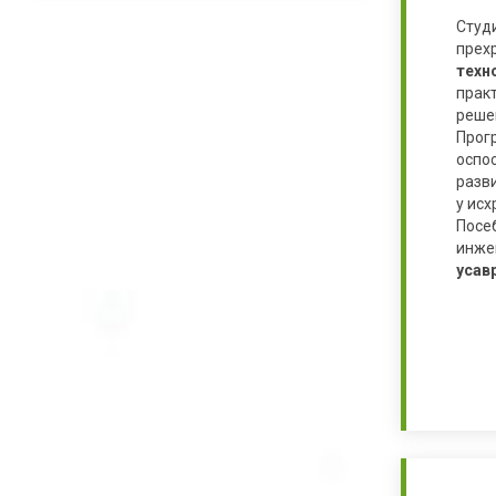
Студ
прех
техн
прак
реше
Прог
оспо
разви
у исх
Посе
инже
усав