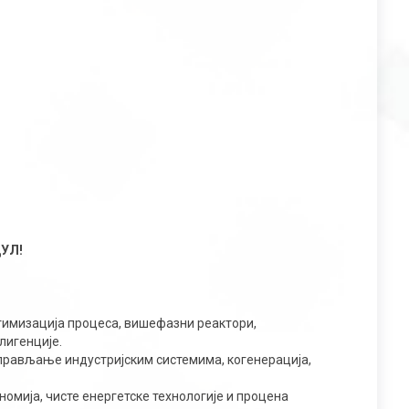
УЛ!
тимизација процеса, вишефазни реактори,
лигенције.
управљање индустријским системима, когенерација,
омија, чисте енергетске технологије и процена