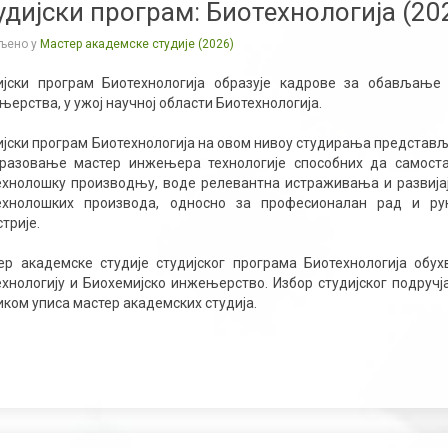
удијски програм: Биотехнологија (20
љено у
Мастер академске студије (2026)
ијски програм Биотехнологија образује кадрове за обављање
ерства, у ужој научној области Биотехнологија.
ијски програм Биотехнологија на овом нивоу студирања представ
бразовање мастер инжењера технологије способних да самостал
ехнолошку производњу, воде релевантна истраживања и развијају
ехнолошких производа, односно за професионалан рад и ру
трије.
ер академске студије студијског програма Биотехнологија обух
ехнологију и Биохемијско инжењерство. Избор студијског подручј
ком уписа мастер академских студија.