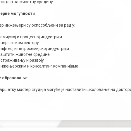
утицаја на животну средину.
јерне могућности
ер инжењери су оспособљени за рад у:
хемијској и процесној индустрији
енергетском сектору
нафтној и петрохемијској индустрији
заштити животне средине
истраживању и развоју
инжењерским и консалтинг компанијама
 образовање
авршетку мастер студија могуће је наставити школовање на доктор