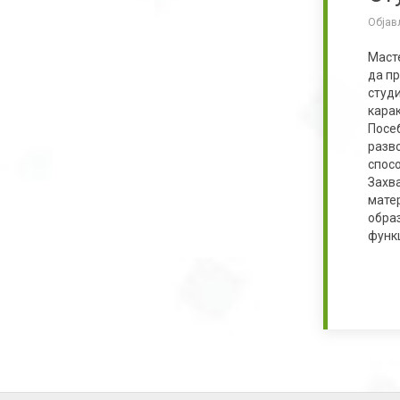
Објав
Маст
да пр
студ
кара
Посе
разв
спос
Захв
мате
обра
функ