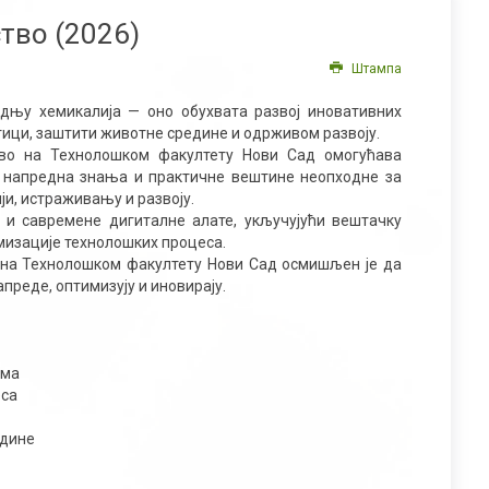
тво (2026)
Штампа
дњу хемикалија — оно обухвата развој иновативних
тици, заштити животне средине и одрживом развоју.
тво на Технолошком факултету Нови Сад омогућава
у напредна знања и практичне вештине неопходне за
и, истраживању и развоју.
и савремене дигиталне алате, укључујући вештачку
мизације технолошких процеса.
 на Технолошком факултету Нови Сад осмишљен је да
апреде, оптимизују и иновирају.
има
еса
едине