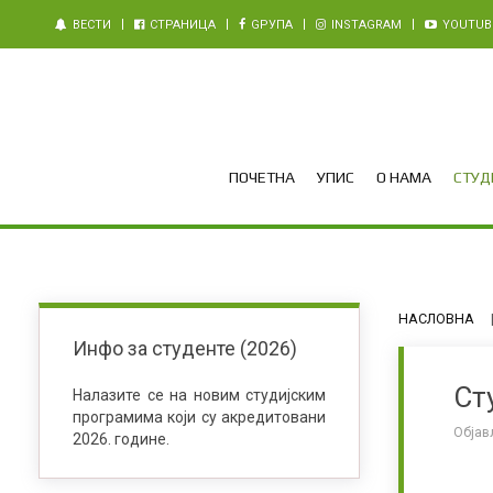
ВЕСТИ
СТРАНИЦА
GРУПА
INSTAGRAM
YOUTUB
ПОЧЕТНА
УПИС
О НАМА
СТУДИ
НАСЛОВНА
Инфо за студенте (2026)
Ст
Налазите се на новим студијским
програмима који су акредитовани
Објав
2026. године.