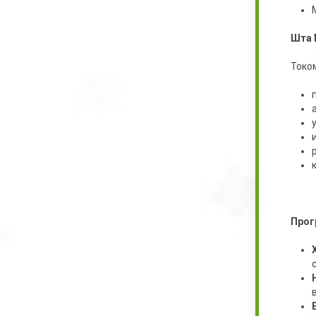
Шта 
Током
Прог