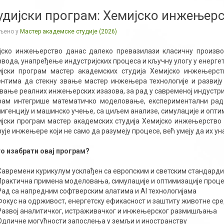
удијски програм: Хемијско инжењерс
љено у
Мастер академске студије (2026)
јско инжењерство данас далеко превазилази класичну произво
звода, унапређење индустријских процеса и кључну улогу у енерге
ијски програм мастер академских студија Хемијско инжењерс
ентима да стекну звање мастер инжењера технологије и развиј
вање реалних инжењерских изазова, за рад у савременој индустриј
рам интегрише математичко моделовање, експериментални рад 
лигенцију и машинско учење, са циљем анализе, симулације и опти
ијски програм мастер академских студија Хемијско инжењерство
ује инжењере који не само да разумеју процесе, већ умеју да их ун
о изабрати овај програм?
Савремени курикулум усклађен са европским и светским стандард
Практична примена моделовања, симулације и оптимизације проц
Рад са напредним софтверским алатима и AI технологијама
Фокус на одрживост, енергетску ефикасност и заштиту животне ср
Развој аналитичког, истраживачког и инжењерског размишљања
Одличне могућности запослења у земљи и иностранству