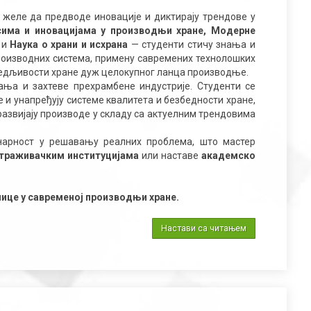
и желе да предводе иновације и диктирају трендове у
има и иновацијама у производњи хране, Модерне
а
и
Наука о храни и исхрана
— студенти стичу знања и
роизводних система, примену савремених технолошких
ледљивости хране дуж целокупног ланца производње.
ња и захтеве прехрамбене индустрије. Студенти се
и унапређују системе квалитета и безбедности хране,
развијају производе у складу са актуелним трендовима
инарност у решавању реалних проблема, што мастер
траживачким институцијама
или наставе
академско
нице у савременој производњи хране.
Настави са читањем