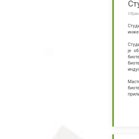
Ст
Објав
Студ
инжењ
Студ
је о
биот
биот
индус
Маст
биот
прили