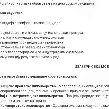
Могућност наставка образовања на докторским студијама
ћеш научити?
 студија развијаћеш компетенције за:
пројектовање и оптимизацију технолошких процеса
анализу и симулацију сложених система
управљање производњом и процесима
истраживање и развој нових технологија
рад у лабораторијама и са индустријским системима
комуникацију резултата и тимски рад
ИЗАБЕРИ СВОЈ МОД
рам омогућава усмеравање кроз три модула:
Хемијско процесно инжењерство
- Моделовање, симулација и оп
сепарациони процеси, феномени преноса и примена вештачке инте
Нафтно-петрохемијско инжењерство
- Процеси прераде нафте, 
водоник и синтетичка горива.
Еко-енергетско инжењерство
- Одрживи системи, циркуларна екон