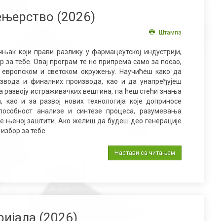
ењерство (2026)
Штампа
ак који прави разлику у фармацеутској индустрији,
р за тебе. Овај програм те не припрема само за посао,
 у европском и светском окружењу. Научићеш како да
звода и финалних производа, као и да унапређујеш
 на развоју истраживачких вештина, па ћеш стећи знања
као и за развој нових технологија које доприносе
пособност анализе и синтезе процеса, разумевања
е њеној заштити. Ако желиш да будеш део генерације
 избор за тебе
.
Настави са читањем
ијала (2026)