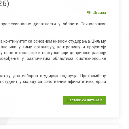
26)
Штампа
 професионалне делатности у области Технолошког
ља континуитет са основним нивоом студирања. Циљ му
но или у тиму организују, контролишу и пројектују
 нове технологије и поступке који доприносе развоју
ковођење у различитим областима биотехнолошке
ватају два изборна студијска подручја: Прехрамбену
а студент, у складу са сопственим афинитетима, врши
Настави са читањем