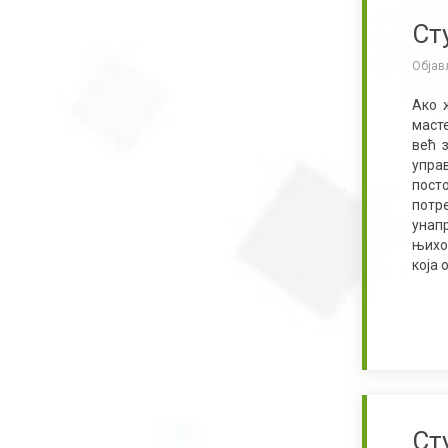
Ст
Објав
Ако 
маст
већ 
упра
посто
потр
унап
њихо
која 
Ст