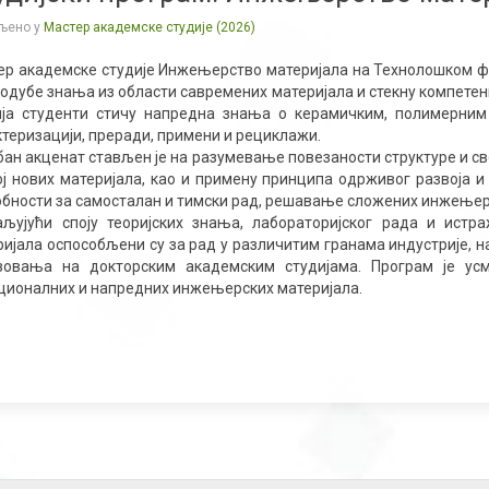
љено у
Мастер академске студије (2026)
ер академске студије Инжењерство материјала на Технолошком ф
одубе знања из области савремених материјала и стекну компетенц
ија студенти стичу напредна знања о керамичким, полимерним
ктеризацији, преради, примени и рециклажи.
бан акценат стављен је на разумевање повезаности структуре и св
ој нових материјала, као и примену принципа одрживог развоја и
обности за самосталан и тимски рад, решавање сложених инжењер
аљујући споју теоријских знања, лабораторијског рада и ист
ријала оспособљени су за рад у различитим гранама индустрије, н
зовања на докторским академским студијама. Програм је ус
ционалних и напредних инжењерских материјала.