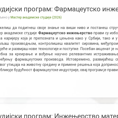
удијски програм: Фармацеутско инж
љено у
Мастер академске студије (2026)
желиш да подигнеш своје знање на виши ниво и постанеш стручњ
ер
академске
студије
Фармацеутско инжењерств
о
прави
су
избо
за каријеру која је препозната и цењена како у Србији, тако и
вљаш производњом, контролишеш квалитет сировина, међупрои
јеће и развијаш нове технологије и поступке. Посебан акценат је
ебна за креирање и вођење научно релевантних истраживања, 
ређењу фармацеутских производа. Истовремено, развијаћеш с
вог утицаја на животну средину и примене решења која допринос
обликује будућност фармацеутске индустрије, овај програм
је прави
удијски програм: Инжењерство матер