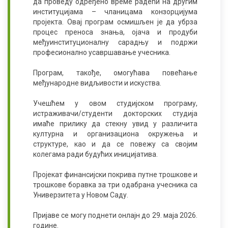
да проведу одређено време радећи на другим
институцијама – чланицама конзорцијума
пројекта. Овај програм осмишљен је да убрза
процес преноса знања, ојача и продуби
међуинституционалну сарадњу и подржи
професионално усавршавање учесника.
Програм, такође, омогућава повећање
међународне видљивости и искуства.
Учешћем у овом студијском програму,
истраживачи/студенти докторских студија
имаће прилику да стекну увид у различита
културна и организациона окружења и
структуре, као и да се повежу са својим
колегама ради будућих иницијатива.
Пројекат финансијски покрива путне трошкове и
трошкове боравка за три одабрана учесника са
Универзитета у Новом Саду.
Пријаве се могу поднети онлајн до 29. маја 2026.
године.