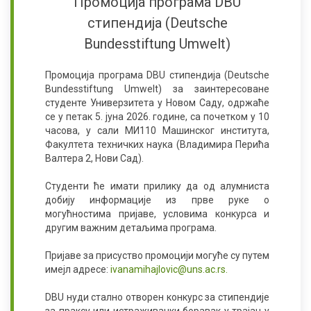
Промоција програма
DBU
стипендија (
Deutsche
Bundesstiftung Umwelt
)
Промоција програма
DBU
стипендија (
Deutsche
Bundesstiftung Umwelt
) за заинтересоване
студенте Универзитета у Новом Саду, одржаће
се у петак 5. јуна 2026. године, са почетком у 10
часова, у сали МИ110 Машинског института,
Факултета техничких наука (Владимира Перића
Валтера 2, Нови Сад).
Студенти ће имати прилику да од алумниста
добију информације из прве руке о
могућностима пријаве, условима конкурса и
другим важним детаљима програма.
Пријаве за присуство промоцији могуће су путем
имејл адресе:
ivanamihajlovic@uns.ac.rs
.
DBU
нуди стално отворен конкурс за стипендије