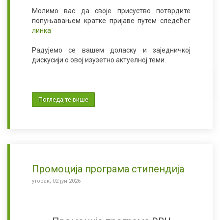
Молимо вас да своје присуство потврдите
попуњавањем кратке пријаве путем следећег
линка
Радујемо се вашем доласку и заједничкој
дискусији о овој изузетно актуелној теми.
Погледајте више
Промоција програма стипендија
уторак, 02 јун 2026