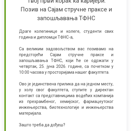
Твој први корак ка каријери:
Позив на Сајам стручне праксе и
запошљавања ТФНС
Драге колегинице и колеге, студенти свих
година и дипломци ТФНС-а,
Са великим задовољством вас позивамо на
предстојећи Сајам стручне праксе и
запошљавања ТФНС, који ће се одржати у
четвртак, 25. јуна 2026. године, са почетком у
10:00 часова у просторијама нашег факултета.
Ово је јединствена прилика да на једном месту,
у холу свог факултета, ступите у директан
контакт са представницима водећих компанија
из прехрамбеног, хемијског, фармацеутског
инжењерства, биотехнологије и инжењерства
материјала.
Зашто треба да дођеш?