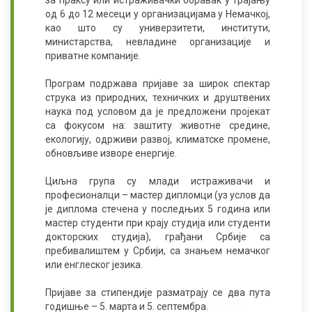
за праксу или истраживачки боравак у трајању
од 6 до 12 месеци у организацијама у Немачкој,
као што су универзитети, институти,
министарства, невладине организације и
приватне компаније.
Програм подржава пријаве за широк спектар
струка из природних, техничких и друштвених
наука под условом да је предложени пројекат
са фокусом на: заштиту животне средине,
екологију, одрживи развој, климатске промене,
обновљиве изворе енергије.
Циљна група су млади истраживачи и
професионалци – мастер дипломци (уз услов да
је диплома стечена у последњих 5 година или
мастер студенти при крају студија или студенти
докторских студија), грађани Србије са
пребивалиштем у Србији, са знањем немачког
или енглеског језика.
Пријаве за стипендије разматрају се два пута
годишње – 5. марта и 5. септембра.