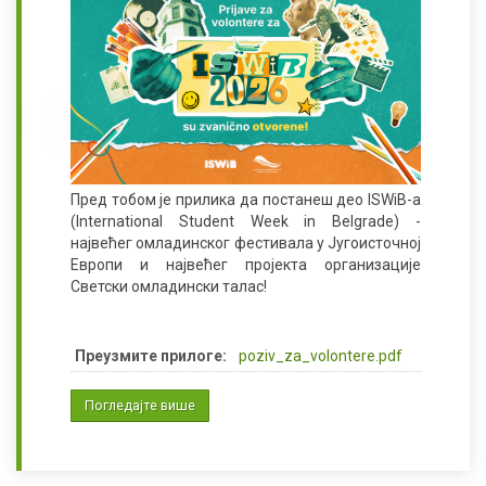
Пред тобом је прилика да постанеш део
ISWiB-a
(International Student Week in Belgrade)
-
највећег омладинског фестивала у Југоисточној
Европи и највећег пројекта организације
Светски омладински талас!
Преузмите прилоге:
poziv_za_volontere.pdf
Погледајте више