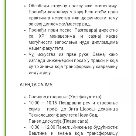
Обезбеди стручну праксу или стипендију:
Пронађи компанију у којој ћеш стећи прва
практична искуства или дефинисати тему
за свој дипломски/мастер рад.
Пронађи први посао: Разговарај директно
са ХР менаџерима и сазнај какве
могућности запослења нуде дипломцима
нашег факултета.
Чуј искуства из прве руке: Сазнај како
изгледа инжењерски посао у пракси и која
су то знања која трансформишу савремену
индустрију.
АГЕНДА САЈМА
Свечано отварaње (Хол факултета)
10:00 – 10:15 Поздравна реч и отварање
сајма – проф. др Зита Шереш, деканица
Технолошког факултета Нови Сад,
Панел дискусија (Плава сала)
10:30 – 12:00 Панел: „Инжењер будућности:
Вештине и знања која трансформишу