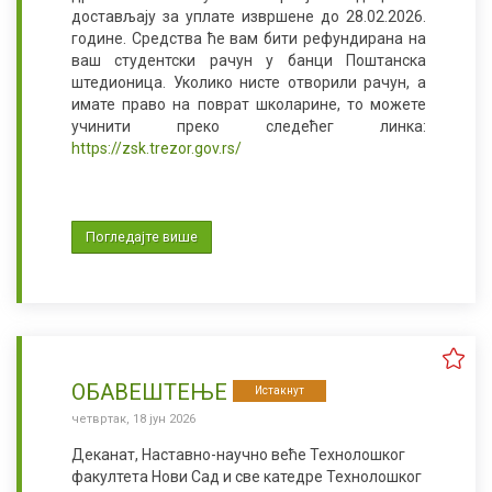
достављају за уплате извршене до 28.02.2026.
године. Средства ће вам бити рефундирана на
ваш студентски рачун у банци Поштанска
штедионица. Уколико нисте отворили рачун, а
имате право на поврат школарине, то можете
учинити преко следећег линка:
https://zsk.trezor.gov.rs/
Погледајте више
ОБАВЕШТЕЊЕ
Истакнут
четвртак, 18 јун 2026
Деканат, Наставно-научно веће Технолошког
факултета Нови Сад и све катедре Технолошког