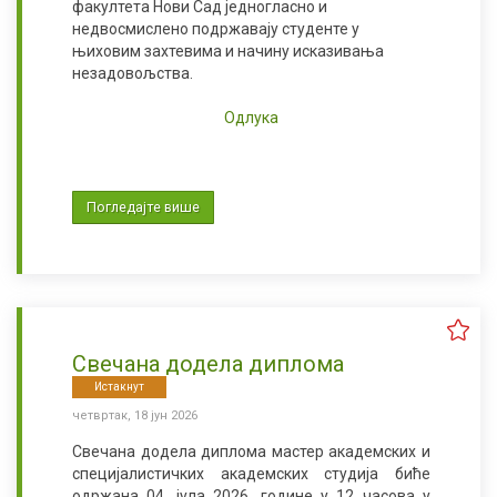
факултета Нови Сад једногласно и
недвосмислено подржавају студенте у
њиховим захтевима и начину исказивања
незадовољства.
Одлука
Погледајте више
Свечана додела диплома
Истакнут
четвртак, 18 јун 2026
Свечана додела диплома мастер академских и
специјалистичких академских студија биће
одржана
04.
јула 2026. године у 12 часова у