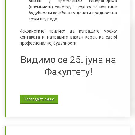
бивши у претходним генерацијама
(алумнисти) саветују – које су то вештине
будућности које ће вам донети предност на
тржишту рада.
Искористите прилику да изградите мрежу
контаката и направите важан корак ка својој
професионалној будућности.
Видимо се 25. јуна на
Факултету!
Погледајте више