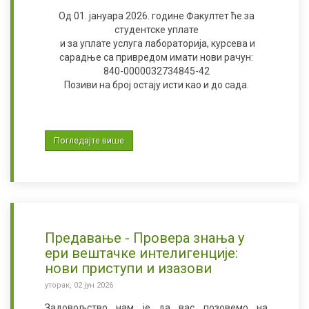
Од 01. јануара 2026. године Факултет ће за
студентске уплате
и за уплате услуга лабораторија, курсева и
сарадње са привредом имати нови рачун:
840-0000032734845-42
Позиви на број остају исти као и до сада.
Погледајте више
Предавање - Провера знања у
ери вештачке интелигенције:
нови приступи и изазови
уторак, 02 јун 2026
Задовољство нам је да вас позовемо на