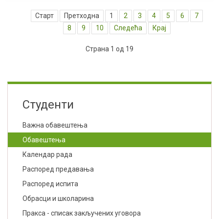
Старт
Претходна
1
2
3
4
5
6
7
8
9
10
Следећа
Крај
Страна 1 од 19
Студенти
Важна обавештења
Обавештења
Календар рада
Распоред предавања
Распоред испита
Обрасци и школарина
Пракса - списак закључених уговора