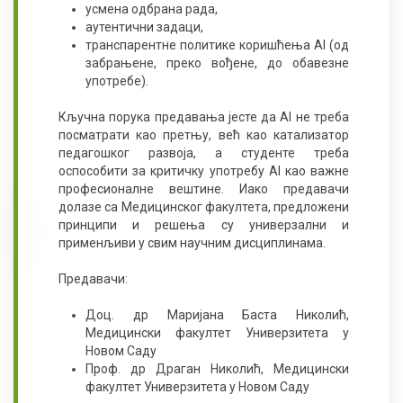
усмена одбрана рада,
аутентични задаци,
транспарентне политике коришћења AI (од
забрањене, преко вођене, до обавезне
употребе).
Кључна порука предавања јесте да AI не треба
посматрати као претњу, већ као катализатор
педагошког развоја, а студенте треба
оспособити за критичку употребу AI као важне
професионалне вештине. Иако предавачи
долазе са Медицинског факултета, предложени
принципи и решења су универзални и
применљиви у свим научним дисциплинама.
Предавачи:
Доц. др Маријана Баста Николић,
Медицински факултет Универзитета у
Новом Саду
Проф. др Драган Николић, Медицински
факултет Универзитета у Новом Саду