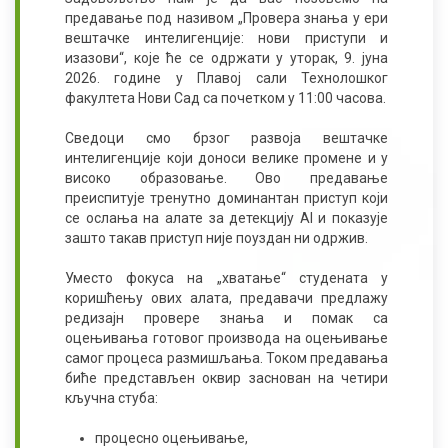
предавање под називом „Провера знања у ери
вештачке интелигенције: нови приступи и
изазови“, које ће се одржати у уторак, 9. јуна
2026. године у Плавој сали Технолошког
факултета Нови Сад са почетком у 11:00 часова.
Сведоци смо брзог развоја вештачке
интелигенције који доноси велике промене и у
високо образовање. Ово предавање
преиспитује тренутно доминантан приступ који
се ослања на алате за детекцију AI и показује
зашто такав приступ није поуздан ни одржив.
Уместо фокуса на „хватање“ студената у
коришћењу ових алата, предавачи предлажу
редизајн провере знања и помак са
оцењивања готовог производа на оцењивање
самог процеса размишљања. Током предавања
биће представљен оквир заснован на четири
кључна стуба:
процесно оцењивање,