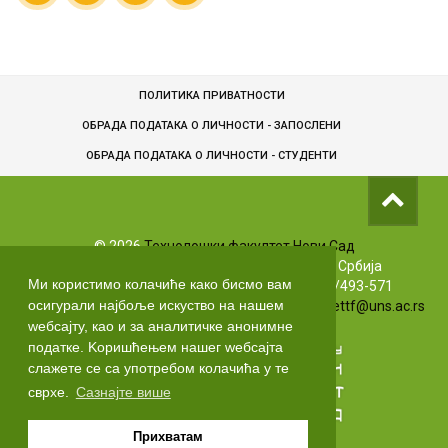
ПОЛИТИКА ПРИВАТНОСТИ
ОБРАДА ПОДАТАКА О ЛИЧНОСТИ - ЗАПОСЛЕНИ
ОБРАДA ПОДАТАКА О ЛИЧНОСТИ - СТУДЕНТИ
©
2026
Технолошки факултет Нови Сад
Булевар цара Лазара 1, 21102 Нови Сад, Србија
Ми користимо колачиће како бисмо вам
Info телефони: +381 (0)21/485-3619 | (0)63/493-571
осигурали најбоље искуство на нашем
Маркетинг: +381 (0)21/485-3606 | Е-маил:
markettf@uns.ac.rs
wебсајту, као и за аналитичке анонимне
податке. Kоришћењем нашег wебсајта
слажете се са употребом колачића у те
сврхе.
Сазнајте више
Прихватам