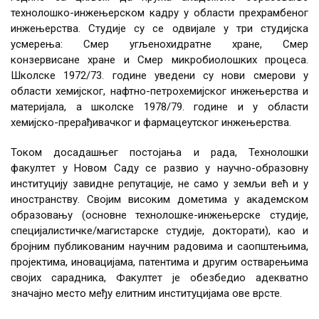
технолошко-инжењерском кадру у области прехрамбеног
инжењерства. Студије су се одвијале у три студијска
усмерења: Смер угљенохидратне хране, Смер
конзервисане хране и Смер микробиолошких процеса.
Школске 1972/73. године уведени су нови смерови у
области хемијског, нафтно-петрохемијског инжењерства и
материјала, а школске 1978/79. године и у области
хемијско-прерађивачког и фармацеутског инжењерства.
Током досадашњег постојања и рада, Технолошки
факултет у Новом Саду се развио у научно-образовну
институцију завидне репутације, не само у земљи већ и у
иностранству. Својим високим дометима у академском
образовању (основне технолошке-инжењерске студије,
специјалистичке/магистарске студије, докторати), као и
бројним публикованим научним радовима и саопштењима,
пројектима, иновацијама, патентима и другим остварењима
својих сарадника, Факултет је обезбедио адекватно
значајно место међу елитним институцијама ове врсте.