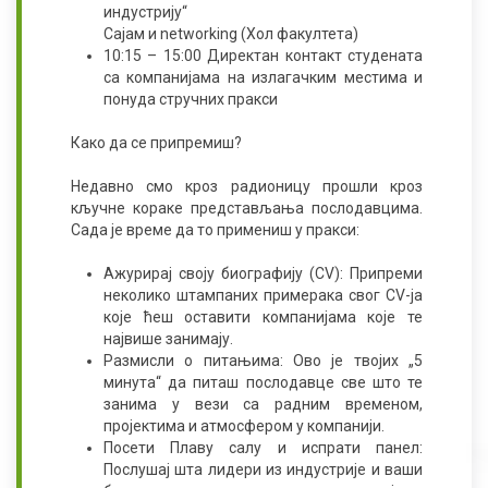
индустрију“
Сајам и
networking
(Хол факултета)
10:15 – 15:00 Директан контакт студената
са компанијама на излагачким местима и
понуда стручних пракси
Како да се припремиш?
Недавно смо кроз радионицу прошли кроз
кључне кораке представљања послодавцима.
Сада је време да то примениш у пракси:
Ажурирај своју биографију (
CV
): Припреми
неколико штампаних примерака свог
CV
-ја
које ћеш оставити компанијама које те
највише занимају.
Размисли о питањима: Ово је твојих „5
минута“ да питаш послодавце све што те
занима у вези са радним временом,
пројектима и атмосфером у компанији.
Посети Плаву салу и испрати панел:
Послушај шта лидери из индустрије и ваши