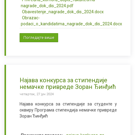
nagrade_dok_dis_2024.pdf
Obavestenje_nagrade_dok_dis_2024.docx
Obrazac-
podaci_o_kandidatima_nagrade_dok_dis_2024.docx
Погледајте више
Најава конкурса за стипендије
немачке привреде Зоран Ђинђић
четвртак, 27 јун 2024
Најава конкурса за стипендије за студенте у
оквиру Програма стипендија немачке привреде
Зоран Ђинђић