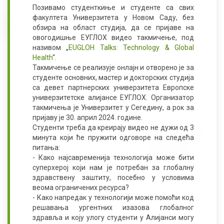
Позивамо студенткиње и студенте са свих
факултета Универзитета у Новом Саду, без
обзира на област студија, да се пријаве на
овогодишње ЕУГЛОХ видео такмичење, под
називом
„
EUGLOH Talks: Technology & Global
Health
“
.
Такмичење се реализује онлајн и отворено је за
студенте основних, мастер и докторских студија
са девет партнерских универзитета Европске
универзитетске алијансе ЕУГЛОХ. Организатор
такмичења је Универзитет у Сегедину, а рок за
пријаву је 30. април 2024. године.
Студенти треба да креирају видео не дужи од 3
минута који ће пружити одговоре на следећа
питања:
- Како најсавременија технологија може бити
суперхерој који нам је потребан за глобалну
здравствену заштиту, посебно у условима
веома ограничених ресурса?
- Како напредак у технологији може помоћи код
решавања ургентних изазова глобалног
здравља и коју улогу студенти у Алијанси могу