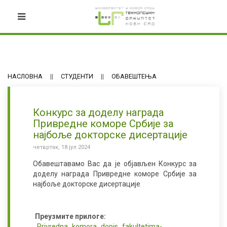
НАСЛОВНА
СТУДЕНТИ
ОБАВЕШТЕЊА
Конкурс за доделу награда
Привредне коморе Србије за
најбоље докторске дисертације
четвртак, 18 јул 2024
Обавештавамо Вас да је објављен Конкурс за
доделу награда Привредне коморе Србије за
најбоље докторске дисертације
Преузмите прилоге:
Privredna_komora_dopis_fakultetima-