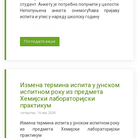
студент. Анкету је потребно попунити у целости.
Непопуњена анкета онемогућава пријаву
испита и упис у нареду школску годину
Погледајте више
Измена термина испита у јунском
испитном року из предмета
Хемијски лабораторијски
практикум
четвртак, 16 мај 2024
Измена термина испита у јунском испитном року
из предмета Хемијски лабораторијски
практикум