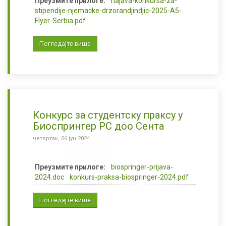
Преузмите прилоге:
najava-konkursa-za-
stipendije-njemacke-drzorandjindjic-2025-A5-
Flyer-Serbia.pdf
Погледајте више
Конкурс за студентску праксу у
Биоспрингер РС доо Сента
четвртак, 06 јун 2024
Преузмите прилоге:
biospringer-prijava-
2024.doc
konkurs-praksa-biospringer-2024.pdf
Погледајте више