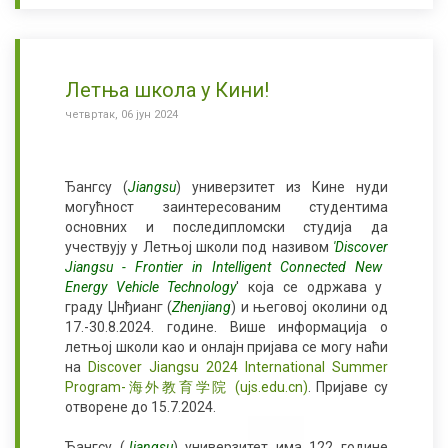
Летња школа у Кини!
четвртак, 06 јун 2024
Ђангсу
(
Jiangsu
)
универзитет из Кине нуди
могућност заинтересованим студентима
основних и последипломски студија да
учествују у Летњој школи под називом
'
Discover
Jiangsu
- Frontier
in
Intelligent
Connected
New
Energy
Vehicle
Technology
'
која се одржава у
граду Џнђианг
(
Zhenjiang
)
и његовој околини од
17.-30.8.2024. године. Више информација о
летњој школи као и онлајн пријава се могу наћи
на
Discover Jiangsu 2024 International Summer
Program-海外教育学院 (ujs.edu.cn)
.
Пријаве су
отворене до 15.7.2024.
Ђангсу
(
Jiangsu
)
универзитет има 122 године