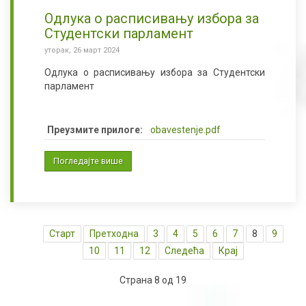
Одлука о расписивању избора за
Студентски парламент
уторак, 26 март 2024
Одлука о расписивању избора за Студентски
парламент
Преузмите прилоге:
obavestenje.pdf
Погледајте више
Старт
Претходна
3
4
5
6
7
8
9
10
11
12
Следећа
Крај
Страна 8 од 19