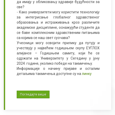
да имају у обликовању здравије будућности за
све?
- Како универзитети могу користити технологију
за интегрисање глобалног здравственог
образовања и истраживања кроз различите
академске дисциплине, оснажујући студенте да
се баве комплексним здравственим питањима
са којима се наш свет суочава?
Учесници могу освојити прилику да путују и
учествују у највећем годишњем скупу ЕУГЛОХ
алијансе – Годишњем самиту, који ће се
одржати на Универзитету у Сегедину у јуну
2024. године, уколико победе на такмичењу.
Информације о начину пријаве и осталим
детаљима такмичења доступне су на
линку
Погледајте више