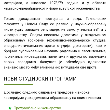
материјала, а школске 1978/79. године и у области
хемијско-прерађивачког и фармацеутског инжењерства.
Током досадашњег постојања и рада, Технолошки
факултет у Новом Саду се развио у научно-образовну
институцију завидне репутације, не само у земљи већ и у
иностранству. Својим високим дометима у академском
образовању (основне технолошке-инжењерске студије,
специјалистичке/магистарске студије, докторати), као и
бројним публикованим научним радовима и саопштењима,
пројектима, иновацијама, патентима и другим остварењима
својих сарадника, Факултет је обезбедио адекватно
значајно место међу елитним институцијама ове врсте.
НОВИ СТУДИЈСКИ ПРОГРАМИ
Доследно следимо савремене трендове и високе
критеријуме у академском образовању на свим нивоима.
Прехрамбено инжењерство