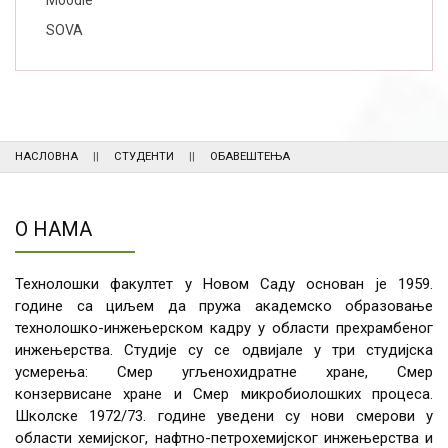
Moodle
SOVA
НАСЛОВНА
СТУДЕНТИ
ОБАВЕШТЕЊА
О НАМА
Технолошки факултет у Новом Саду основан је 1959.
године са циљем да пружа академско образовање
технолошко-инжењерском кадру у области прехрамбеног
инжењерства. Студије су се одвијале у три студијска
усмерења: Смер угљенохидратне хране, Смер
конзервисане хране и Смер микробиолошких процеса.
Школске 1972/73. године уведени су нови смерови у
области хемијског, нафтно-петрохемијског инжењерства и