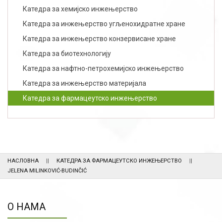
Катедра за хемијско инжењерство
Катедра за инжењерство угљенохидратне хране
Катедра за инжењерство конзервисане хране
Катедра за биотехнологију
Катедра за нафтно-петрохемијско инжењерство
Катедра за инжењерство материјала
Катедра за фармацеутско инжењерство
НАСЛОВНА
КАТЕДРА ЗА ФАРМАЦЕУТСКО ИНЖЕЊЕРСТВО
JELENA MILINKOVIĆ-BUDINČIĆ
О НАМА