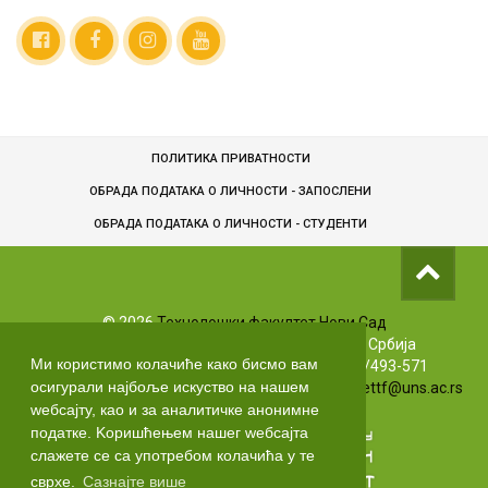
ПОЛИТИКА ПРИВАТНОСТИ
ОБРАДА ПОДАТАКА О ЛИЧНОСТИ - ЗАПОСЛЕНИ
ОБРАДA ПОДАТАКА О ЛИЧНОСТИ - СТУДЕНТИ
©
2026
Технолошки факултет Нови Сад
Булевар цара Лазара 1, 21102 Нови Сад, Србија
Ми користимо колачиће како бисмо вам
Info телефони: +381 (0)21/485-3619 | (0)63/493-571
осигурали најбоље искуство на нашем
Маркетинг: +381 (0)21/485-3606 | Е-маил:
markettf@uns.ac.rs
wебсајту, као и за аналитичке анонимне
податке. Kоришћењем нашег wебсајта
слажете се са употребом колачића у те
сврхе.
Сазнајте више