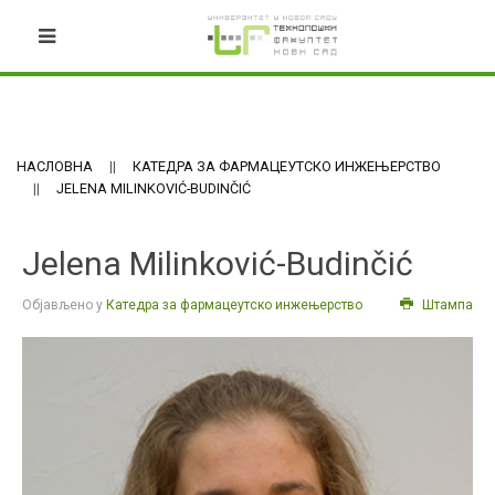
НАСЛОВНА
КАТЕДРА ЗА ФАРМАЦЕУТСКО ИНЖЕЊЕРСТВО
JELENA MILINKOVIĆ-BUDINČIĆ
Jelena Milinković-Budinčić
Објављено у
Катедра за фармацеутско инжењерство
Штампа