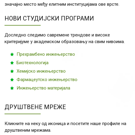
значајно место међу елитним институцијама ове врсте.
НОВИ СТУДИЈСКИ ПРОГРАМИ
Доследно следимо савремене трендове и високе
критеријуме у академском образовању на свим нивоима.
Прехрамбено инжењерство
Биотехнологија
Хемијско инжењерство
Фармацеутско инжењерство
Инжењерство материјала
ДРУШТВЕНЕ МРЕЖЕ
Кликните на неку од иконица и посетите наше профиле на
друштвеним мрежама.