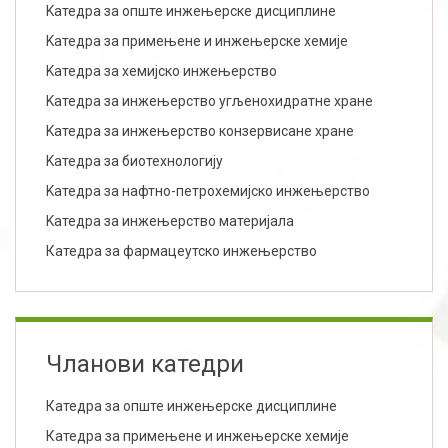
Kатедра за опште инжењерске дисциплине
Kатедра за примењене и инжењерске хемије
Kатедра за хемијско инжењерство
Kатедра за инжењерство угљенохидратне хране
Kатедра за инжењерство конзервисане хране
Kатедра за биотехнологију
Kатедра за нафтно-петрохемијско инжењерство
Kатедра за инжењерство материјала
Катедра за фармацеутско инжењерство
Чланови катедри
Катедра за опште инжењерске дисциплине
Катедра за примењене и инжењерске хемије