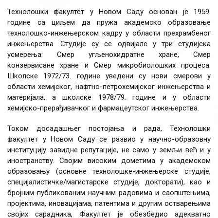
Технолошки факултет у Новом Саду основан је 1959.
године са циљем да пружа академско образовање
технолошко-инжењерском кадру у области прехрамбеног
инжењерства. Студије су се одвијале у три студијска
усмерења: Смер угљенохидратне хране, Смер
конзервисане хране и Смер микробиолошких процеса.
Школске 1972/73. године уведени су нови смерови у
области хемијског, нафтно-петрохемијског инжењерства и
материјала, а школске 1978/79. године и у области
хемијско-прерађивачког и фармацеутског инжењерства.
Током досадашњег постојања и рада, Технолошки
факултет у Новом Саду се развио у научно-образовну
институцију завидне репутације, не само у земљи већ и у
иностранству. Својим високим дометима у академском
образовању (основне технолошке-инжењерске студије,
специјалистичке/магистарске студије, докторати), као и
бројним публикованим научним радовима и саопштењима,
пројектима, иновацијама, патентима и другим остварењима
својих сарадника, Факултет је обезбедио адекватно