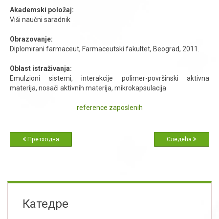
Akademski položaj:
Viši naučni saradnik
Obrazovanje:
Diplomirani farmaceut, Farmaceutski fakultet, Beograd, 2011.
Oblast istraživanja:
Emulzioni sistemi, interakcije polimer-površinski aktivna
materija, nosači aktivnih materija, mikrokapsulacija
reference zaposlenih
Претходна
Следећа
Катедре