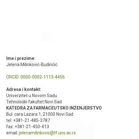
Ime i prezime:
Jelena Milinković-Budinčić
ORCID:
0000-0002-1113-4456
Adresa i kontakt:
Univerzitet u Novom Sadu
Tehnološki fakultet Novi Sad
KATEDRA ZA FARMACEUTSKO INŽENJERSTVO
Bul. cara Lazara 1, 21000 Novi Sad
tel: +381-21-485-3787
fax: +381-21-450-413
email:
jelenamilinkovic@tf.uns.ac.rs