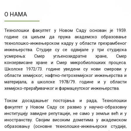
О НАМА
Технолошки факултет у Новом Саду основан је 1959.
године са циљем да пружа академско образовање
технолошко-инжењерском кадру у области прехрамбеног
инжењерства. Студије су се одвијале у три студијска
усмерења: Смер угљенохидратне хране, Смер
конзервисане хране и Смер микробиолошких процеса.
Школске 1972/73. године уведени су нови смерови у
области хемијског, нафтно-петрохемијског инжењерства и
материјала, а школске 1978/79. године и у области
хемијско-прерађивачког и фармацеутског инжењерства.
Током досадашњег постојања и рада, Технолошки
факултет у Новом Саду се развио у научно-образовну
институцију завидне репутације, не само у земљи већ и у
иностранству. Својим високим дометима у академском
образовању (основне технолошке-инжењерске студије,