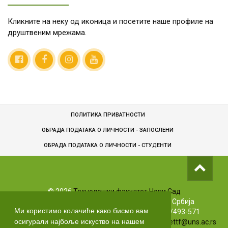
Кликните на неку од иконица и посетите наше профиле на
друштвеним мрежама.
ПОЛИТИКА ПРИВАТНОСТИ
ОБРАДА ПОДАТАКА О ЛИЧНОСТИ - ЗАПОСЛЕНИ
ОБРАДA ПОДАТАКА О ЛИЧНОСТИ - СТУДЕНТИ
©
2026
Технолошки факултет Нови Сад
Булевар цара Лазара 1, 21102 Нови Сад, Србија
Ми користимо колачиће како бисмо вам
Info телефони: +381 (0)21/485-3619 | (0)63/493-571
осигурали најбоље искуство на нашем
Маркетинг: +381 (0)21/485-3606 | Е-маил:
markettf@uns.ac.rs