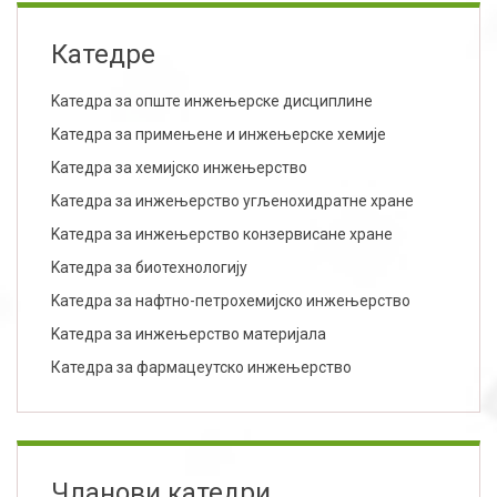
Катедре
Kатедра за опште инжењерске дисциплине
Kатедра за примењене и инжењерске хемије
Kатедра за хемијско инжењерство
Kатедра за инжењерство угљенохидратне хране
Kатедра за инжењерство конзервисане хране
Kатедра за биотехнологију
Kатедра за нафтно-петрохемијско инжењерство
Kатедра за инжењерство материјала
Катедра за фармацеутско инжењерство
Чланови катедри