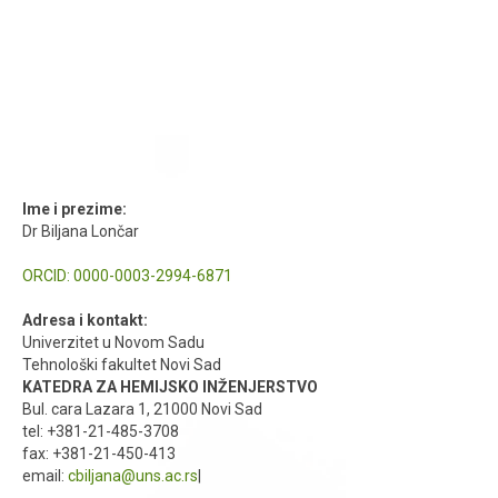
Ime i prezime:
Dr Biljana Lončar
ORCID:
0000-0003-2994-6871
Adresa i kontakt:
Univerzitet u Novom Sadu
Tehnološki fakultet Novi Sad
KATEDRA ZA HEMIJSKO INŽENJERSTVO
Bul. cara Lazara 1, 21000 Novi Sad
tel: +381-21-485-3708
fax: +381-21-450-413
email:
cbiljana@uns.ac.rs
|