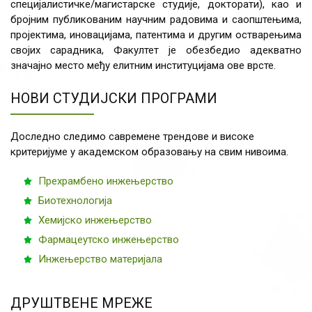
специјалистичке/магистарске студије, докторати), као и
бројним публикованим научним радовима и саопштењима,
пројектима, иновацијама, патентима и другим остварењима
својих сарадника, Факултет је обезбедио адекватно
значајно место међу елитним институцијама ове врсте.
НОВИ СТУДИЈСКИ ПРОГРАМИ
Доследно следимо савремене трендове и високе
критеријуме у академском образовању на свим нивоима.
Прехрамбено инжењерство
Биотехнологија
Хемијско инжењерство
Фармацеутско инжењерство
Инжењерство материјала
ДРУШТВЕНЕ МРЕЖЕ