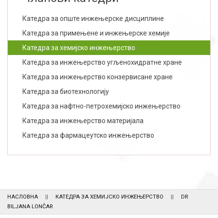
Катедра за опште инжењерске дисциплине
Катедра за примењене и инжењерске хемије
Катедра за хемијско инжењерство
Катедра за инжењерство угљенохидратне хране
Катедра за инжењерство конзервисане хране
Катедра за биотехнологију
Катедра за нафтно-петрохемијско инжењерство
Катедра за инжењерство материјала
Катедра за фармацеутско инжењерство
НАСЛОВНА
КАТЕДРА ЗА ХЕМИЈСКО ИНЖЕЊЕРСТВО
DR
BILJANA LONČAR