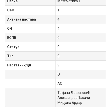
Назив
Математика 1
Сем.
1.
Активна настава
4
ОЧ
4
ЕСПБ
0
Статус
0
Тип
0
Наставник/ци
9
O
АО
Татјана Дошеновић
Александар Такачи
Мирјана Брдар