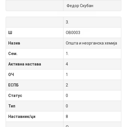
Федор Скубан
3.
Ш
OB0003
Назив
Општа и неорганска хемија
Сем.
1.
Активна настава
4
ОЧ
1
ЕСПБ
2
Статус
0
Тип
0
Наставник/ци
8