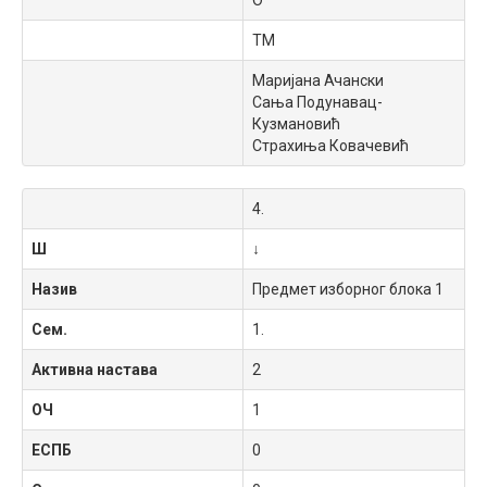
О
ТМ
Маријана Ачански
Сања Подунавац-
Кузмановић
Страхиња Ковачевић
4.
Ш
↓
Назив
Предмет изборног блока 1
Сем.
1.
Активна настава
2
ОЧ
1
ЕСПБ
0