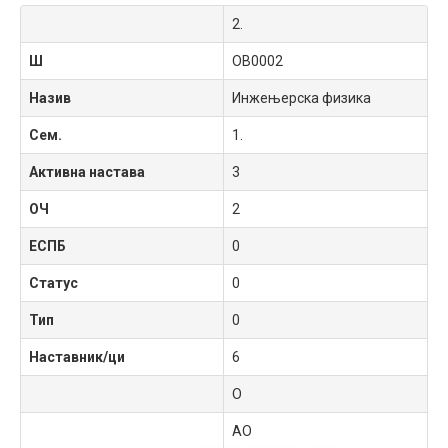
2.
Ш
OB0002
Назив
Инжењерска физика
Сем.
1.
Активна настава
3
ОЧ
2
ЕСПБ
0
Статус
0
Тип
0
Наставник/ци
6
О
АО