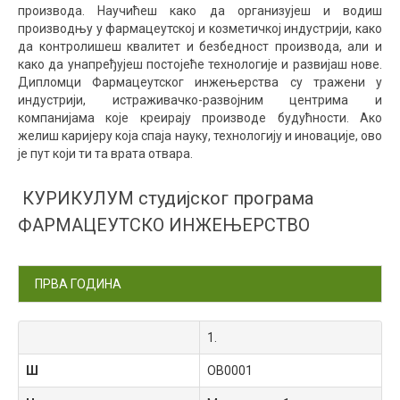
производа. Научићеш како да организујеш и водиш
производњу у фармацеутској и козметичкој индустрији, како
да контролишеш квалитет и безбедност производа, али и
како да унапређујеш постојеће технологије и развијаш нове.
Дипломци Фармацеутског инжењерства су тражени у
индустрији, истраживачко-развојним центрима и
компанијама које креирају производе будућности. Ако
желиш каријеру која спаја науку, технологију и иновације, ово
је пут који ти та врата отвара.
КУРИКУЛУМ студијског програма
ФАРМАЦЕУТСКО ИНЖЕЊЕРСТВО
ПРВА ГОДИНА
1.
Ш
OB0001