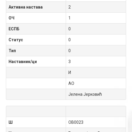
Активна настава
2
ОЧ
1
ЕСПБ
0
Статус
0
Тип
0
Наставник/ци
3
И
АО
Јелена Јерковић
Ш
OB0023