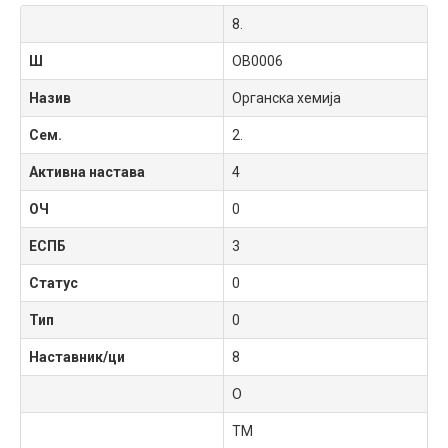
8.
Ш
OB0006
Назив
Органска хемија
Сем.
2.
Активна настава
4
ОЧ
0
ЕСПБ
3
Статус
0
Тип
0
Наставник/ци
8
О
ТМ