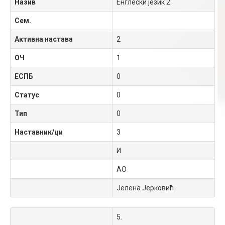
Назив
Енглески језик 2
Сем.
Активна настава
2
ОЧ
1
ЕСПБ
0
Статус
0
Тип
0
Наставник/ци
3
И
АО
Јелена Јерковић
5.