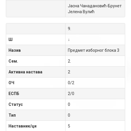
Јасна Чанадановић-Брунет
Јелена Вулић
9.
Ш
↓
Назив
Предмет изборног блока 3
Сем.
2.
Активна настава
2
ОЧ
0/2
ЕСПБ
2/0
Статус
0
Тип
0
Наставник/ци
5