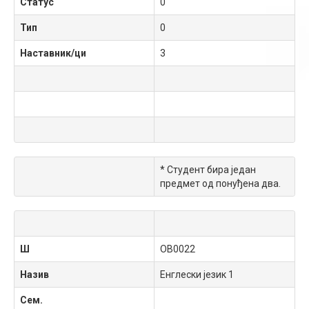
Статус
0
Тип
0
Наставник/ци
3
* Студент бира један
предмет од понуђена два.
Ш
OB0022
Назив
Енглески језик 1
Сем.