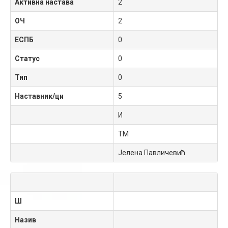
Активна настава
2
ОЧ
2
ЕСПБ
0
Статус
0
Тип
0
Наставник/ци
5
И
ТМ
Јелена Павличевић
Ш
Назив