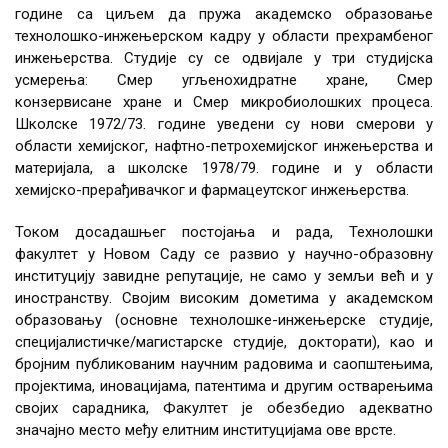
8
индустрији
године са циљем да пружа академско образовање
(експерименталне,
стручни
рачунарске или
СА – стручно-
технолошко-инжењерском кадру у области прехрамбеног
* Студент бира један предмет од
24.
ОF0004
Технолошки
6.
3
0
3
0
погонске вежбе)
апликативни
инжењерства. Студије су се одвијале у три студијска
процеси у
ИР – истраживачки рад
усмерења: Смер угљенохидратне хране, Смер
ОF0023
Технологија
3
0
3
0
синтези лекова
ОЧ – остали часови
сапуна,
конзервисане хране и Смер микробиолошких процеса.
детерџената
Школске 1972/73. године уведени су нови смерови у
и производа
25.
ОF0007
Биотехнолошка
6.
3
0
3
0
области хемијског, нафтно-петрохемијског инжењерства и
личне хигијене
производња
материјала, а школске 1978/79. године и у области
лекова
хемијско-прерађивачког и фармацеутског инжењерства.
ОF0024
Контрола
3
0
3
0
квалитета
26.
↓
Предмет
6.
3
2
1
0
Током досадашњег постојања и рада, Технолошки
козметичких
изборног блока
факултет у Новом Саду се развио у научно-образовну
производа
5
институцију завидне репутације, не само у земљи већ и у
32.
ОF0011
Стручна пракса
7.
0
0
0
0
* Студент бира један предмет од
иностранству. Својим високим дометима у академском
образовању (основне технолошке-инжењерске студије,
ОF0028
Фармацеутска
3
2
1
0
специјалистичке/магистарске студије, докторати), као и
процесна
бројним публикованим научним радовима и саопштењима,
33.
ОF0006
Фармакологија
8.
3
0
0
0
опрема
пројектима, иновацијама, патентима и другим остварењима
својих сарадника, Факултет је обезбедио адекватно
34.
ОF0029
Ексципијенси у
8.
3
0
3
0
значајно место међу елитним институцијама ове врсте.