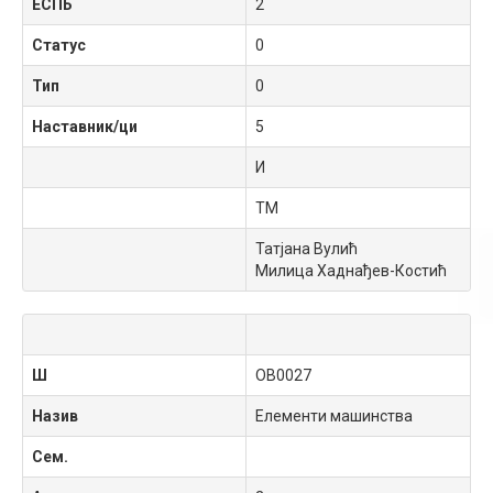
ЕСПБ
2
Статус
0
Тип
0
Наставник/ци
5
И
ТМ
Татјана Вулић
Милица Хаднађев-Костић
Ш
OB0027
Назив
Елементи машинства
Сем.