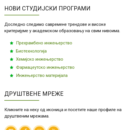
фармацеутској
индустрији
ОВ0016
Биореактори
3
2
1
0
НОВИ СТУДИЈСКИ ПРОГРАМИ
35.
ОF0010
Технологија
8.
3
0
3
0
Доследно следимо савремене трендове и високе
готових лекова
критеријуме у академском образовању на свим нивоима.
Прехрамбено инжењерство
27.
↓
Предмет
6.
3
0
3
0
36.
↓
Предмет
8.
3
0
0
0
Биотехнологија
изборног блока
изборног блока
6
Хемијско инжењерство
9
Фармацеутско инжењерство
* Студент бира један предмет од
* Студент бира један предмет од
Инжењерство материјала
OB1010
Инструменталне
3
0
3
0
OB0028
Менаџмент
3
0
0
0
методе анализе
индустријске
ДРУШТВЕНЕ МРЕЖЕ
производње
ОF0009
Анализа
3
0
3
0
фармацеутских
ОF0030
Енглески језик
3
0
0
0
производа
Кликните на неку од иконица и посетите наше профиле на
струке
друштвеним мрежама.
37.
ОF0013
Дипломски рад
8.
0
0
0
3
- истраживачки