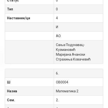
Статус
0
Тип
0
Наставник/ци
4
И
АO
Сања Подунавац-
Кузмановић
Маријана Ачански
Страхиња Ковачевић
6.
Ш
OB0004
Назив
Математика 2
Сем.
2.