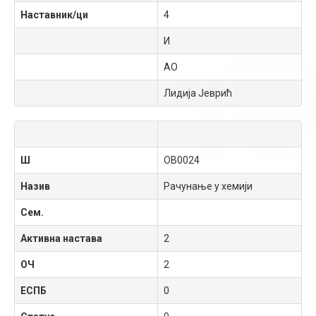
Наставник/ци
4
И
АО
Лидија Јеврић
Ш
OB0024
Назив
Рачунање у хемији
Сем.
Активна настава
2
ОЧ
2
ЕСПБ
0