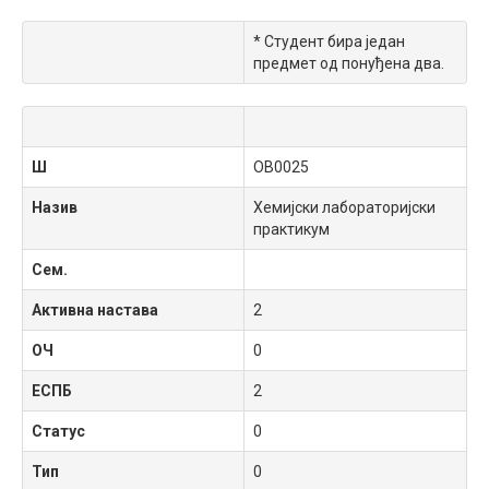
* Студент бира један
предмет од понуђена два.
Ш
OB0025
Назив
Хемијски лабораторијски
практикум
Сем.
Активна настава
2
ОЧ
0
ЕСПБ
2
Статус
0
Тип
0