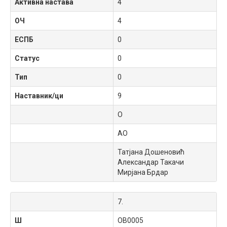
Активна настава
4
ОЧ
4
ЕСПБ
0
Статус
0
Тип
0
Наставник/ци
9
О
АО
Татјана Дошеновић
Александар Такачи
Мирјана Брдар
7.
Ш
OB0005