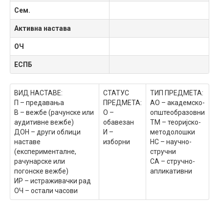
Сем.
Активна настава
ОЧ
ЕСПБ
ВИД НАСТАВЕ:
СТАТУС
ТИП ПРЕДМЕТА:
П – предавања
ПРЕДМЕТА:
АО – академско-
В – вежбе (рачунске или
О –
општеобразовни
аудитивне вежбе)
обавезан
ТМ – теоријско-
ДОН – други облици
И –
методолошки
наставе
изборни
НС – научно-
(експерименталне,
стручни
рачунарске или
СА – стручно-
погонске вежбе)
апликативни
ИР – истраживачки рад
ОЧ – остали часови