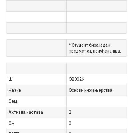
* Студент бира један
предмет од понуђена два.
Ш
OB0026
Назив
Основи инжењерства
Сем.
Активна настава
2
ОЧ
0