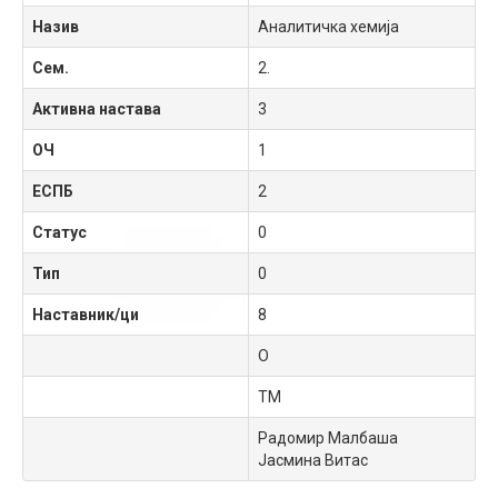
Назив
Аналитичка хемија
Сем.
2.
Активна настава
3
ОЧ
1
ЕСПБ
2
Статус
0
Тип
0
Наставник/ци
8
О
ТМ
Радомир Малбаша
Јасмина Витас