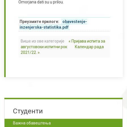
Omorjana dati su u prilou.
Преузмите прилоге:
obavestenje-
inzenjerska-statistika.pdf
Више из ове категорије
« Пријава испита за
августовски испитни рок
Календар рада
2021/22. »
Студенти
Важна обавештења