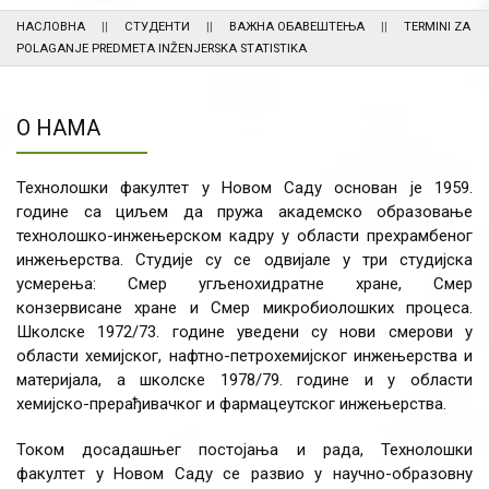
НАСЛОВНА
СТУДЕНТИ
ВАЖНА ОБАВЕШТЕЊА
TERMINI ZA
POLAGANJE PREDMETA INŽENJERSKA STATISTIKA
О НАМА
Технолошки факултет у Новом Саду основан је 1959.
године са циљем да пружа академско образовање
технолошко-инжењерском кадру у области прехрамбеног
инжењерства. Студије су се одвијале у три студијска
усмерења: Смер угљенохидратне хране, Смер
конзервисане хране и Смер микробиолошких процеса.
Школске 1972/73. године уведени су нови смерови у
области хемијског, нафтно-петрохемијског инжењерства и
материјала, а школске 1978/79. године и у области
хемијско-прерађивачког и фармацеутског инжењерства.
Током досадашњег постојања и рада, Технолошки
факултет у Новом Саду се развио у научно-образовну