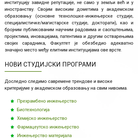
институцију завидне репутације, не само у земљи већ и у
иностранству. Својим високим дометима у академском
образовању (основне технолошке-инжењерске студије,
специјалистичке/магистарске студије, докторати), као и
бројним публикованим научним радовима и саопштењима,
пројектима, иновацијама, патентима и другим остварењима
својих сарадника, Факултет је обезбедио адекватно
значајно место међу елитним институцијама ове врсте.
НОВИ СТУДИЈСКИ ПРОГРАМИ
Доследно следимо савремене трендове и високе
критеријуме у академском образовању на свим нивоима.
Прехрамбено инжењерство
Биотехнологија
Хемијско инжењерство
Фармацеутско инжењерство
Инжењерство материјала