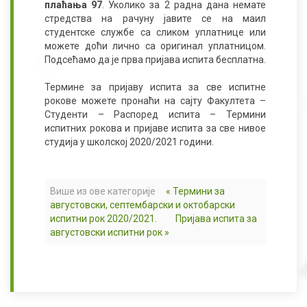
плаћања 97
. Уколико за 2 радна дана немате
стредства на рачуну јавите се на маил
студентске службе са сликом уплатнице или
можете доћи лично са оригинал уплатницом.
Подсећамо да је прва пријава испита бесплатна.
Термине за пријаву испита за све испитне
рокове можете пронаћи на сајту Факултета –
Студенти – Распоред испита – Термини
испитних рокова и пријаве испита за све нивое
студија у школској 2020/2021 години.
Више из ове категорије
« Термини за
августовски, септембарски и октобарски
испитни рок 2020/2021.
Пријава испита за
августовски испитни рок »