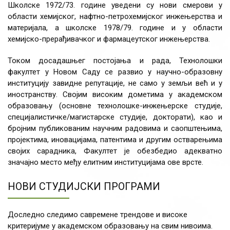
Школске 1972/73. године уведени су нови смерови у
области хемијског, нафтно-петрохемијског инжењерства и
материјала, а школске 1978/79. године и у области
хемијско-прерађивачког и фармацеутског инжењерства.
Током досадашњег постојања и рада, Технолошки
факултет у Новом Саду се развио у научно-образовну
институцију завидне репутације, не само у земљи већ и у
иностранству. Својим високим дометима у академском
образовању (основне технолошке-инжењерске студије,
специјалистичке/магистарске студије, докторати), као и
бројним публикованим научним радовима и саопштењима,
пројектима, иновацијама, патентима и другим остварењима
својих сарадника, Факултет је обезбедио адекватно
значајно место међу елитним институцијама ове врсте.
НОВИ СТУДИЈСКИ ПРОГРАМИ
Доследно следимо савремене трендове и високе
критеријуме у академском образовању на свим нивоима.