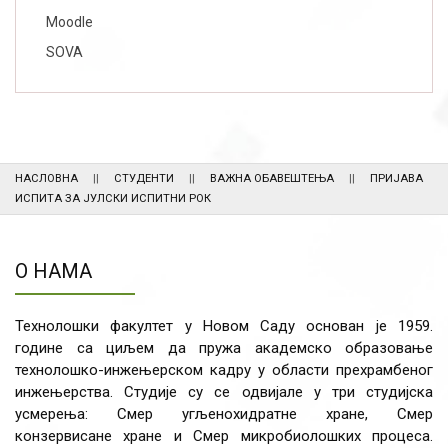
Moodle
SOVA
НАСЛОВНА
СТУДЕНТИ
ВАЖНА ОБАВЕШТЕЊА
ПРИЈАВА
ИСПИТА ЗА ЈУЛСКИ ИСПИТНИ РОК
О НАМА
Технолошки факултет у Новом Саду основан је 1959.
године са циљем да пружа академско образовање
технолошко-инжењерском кадру у области прехрамбеног
инжењерства. Студије су се одвијале у три студијска
усмерења: Смер угљенохидратне хране, Смер
конзервисане хране и Смер микробиолошких процеса.