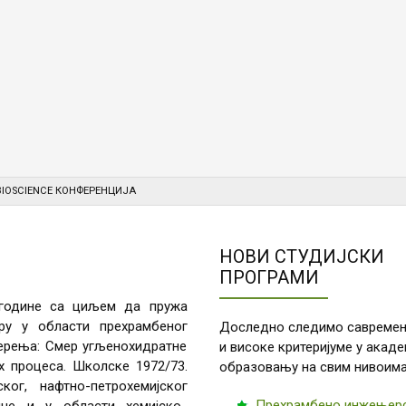
IOSCIENCE КОНФЕРЕНЦИЈА
НОВИ СТУДИЈСКИ
ПРОГРАМИ
 године са циљем да пружа
у у области прехрамбеног
Доследно следимо савремен
мерења: Смер угљенохидратне
и високе критеријуме у акад
 процеса. Школске 1972/73.
образовању на свим нивоима
ог, нафтно-петрохемијског
Прехрамбено инжењер