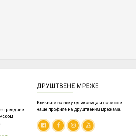
ДРУШТВЕНЕ МРЕЖЕ
Кликните на неку од иконица и посетите
наше профиле на друштвеним мрежама.
е трендове
емском
.
ство