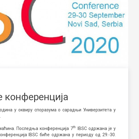
e конференција
3 година у оквиру споразума о сарадњи Универзитета у
.
th
омаћина. Последња конференција 7
IBSC одржана је у
онференција IBSC биће одржана у периоду од 29.-30.