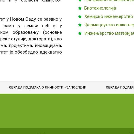
ине и у области хемијско-
Биотехнологија
Хемијско инжењерство
ет у Новом Саду се развио у
Фармацеутско инжење
 не само у земљи већ и у
ском образовању (основне
Инжењерство материја
ске студије, докторати), као
а, пројектима, иновацијама,
лтет је обезбедио адекватно
ОБРАДА ПОДАТАКА О ЛИЧНОСТИ - ЗАПОСЛЕНИ
ОБРАДA ПОДАТА