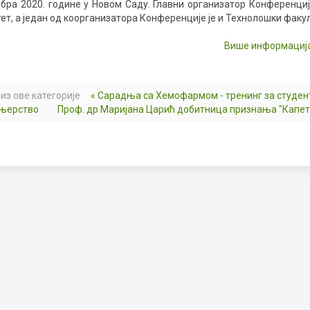
бра 2020. године у Новом Саду. Главни организатор Конференци
ет, а један од коорганизатора Конференције је и Технолошки факу
Више информациј
из ове категорије
« Сарадња са Хемофармом - тренинг за студен
њерство
Проф. др Маријана Царић добитница признања "Капет