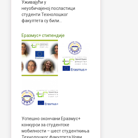
Уживајући у
неуобичајеној посластици
студенти Технолошког
факултета су били…
Еразмус+ стипендије
Успешно окончани Еразмус+
конкурси за студентске
мобилности – шест студенткиња
Технолошког факултета Нови