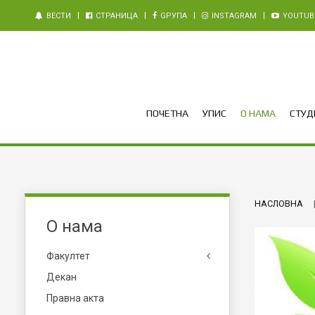
ВЕСТИ
СТРАНИЦА
GРУПА
INSTAGRAM
YOUTUB
ПОЧЕТНА
УПИС
О НАМА
СТУДИ
НАСЛОВНА
О нама
Факултет
Декан
Правна акта