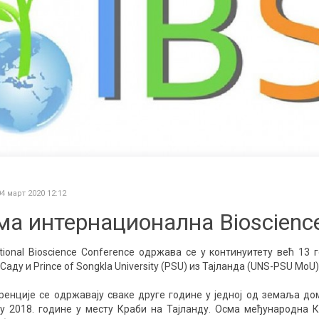
4 март 2020 12:12
ма интернационална Bioscienc
ational Bioscience Conference одржава се у континуитету већ 1
Саду и Prince of Songkla University (PSU) из Тајланда (UNS-PSU MoU)
енције се одржавају сваке друге године у једној од земаља д
у 2018. године у месту Краби на Тајланду. Осма међународна К