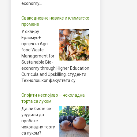
economy…
Свакодневне навике и климатске
промене
У оквиру
Ерасмус+
пројекта Agri-
food Waste
Management for
Sustainable Bio-
economy through Higher Education
Curricula and Upskilling, студенти
Технолошког факултета су…
Спојити неспојиво – чоколадна
торта са луком
Да ли бисте се
усудили да
пробате
чоколадну торту
са луком?