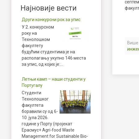
септем
Најновије вести
факулт
Други конкурсни рок за упис
У 2. конкурсном
року на
Технолошком
Више 
факултету
инже
будућим студентима је на
располагању укупно 146 места
за упис, од којих је:…
Летњи камп – наши студенти у
Португалу
Студенти
Технолошког
факултета
боравили су од 6-
10. јула 2026.
године у Порту (пројекат
Ерасмус+ Agri-food Waste
Management for Sustainable Bio-