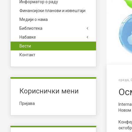
Информатор о раду
Финансијски планови и извештаји
Медији о нама
Библиотека
Набавке
Вести
Контакт
среда, 0
Ос
Кориснички мени
Пријава
Intern
Новом 
Конфер
октобр