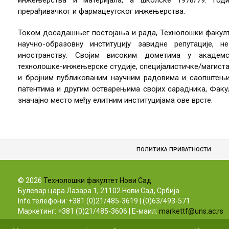
инжењерства и материјала, а школске 1978/79. год
прерађивачког и фармацеутског инжењерства.
Током досадашњег постојања и рада, Технолошки факулт
научно-образовну институцију завидне репутације,
иностранству. Својим високим дометима у академ
технолошке-инжењерске студије, специјалистичке/магистар
и бројним публикованим научним радовима и саопштењим
патентима и другим остварењима својих сарадника, Факу
значајно место међу елитним институцијама ове врсте.
ПОЛИТИКА ПРИВАТНОСТИ
©
2026
Технолошки факултет Нови Сад
Булевар цара Лазара 1, 21102 Нови Сад, Србија
Info телефони: +381 (0)21/485-3619 | (0)63/493-571
Маркетинг: +381 (0)21/485-3606 | Е-маил:
markettf@uns.ac.rs