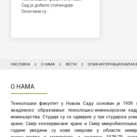
Сад је добило стипендије
Окончани су…
НАСЛОВНА
О НАМА
ВЕСТИ
ОСМА ИНТЕРНАЦИОНАЛНА B
О НАМА
Технолошки факултет у Новом Саду основан је 1959.
академско образовање технолошко-инжењерском кадр
инжењерства. Студије су се одвијале у три студијска ус
хране, Смер конзервисане хране и Смер микробиолошких
године уведени су нови смерови у области хемијск