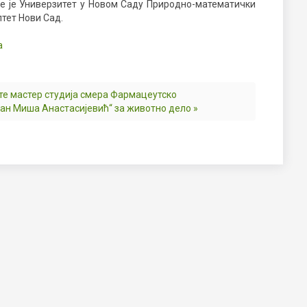
је је Универзитет у Новом Саду Природно-математички
лтет Нови Сад.
а
те мастер студија смера Фармацеутско
ан Миша Анастасијевић“ за животно дело »