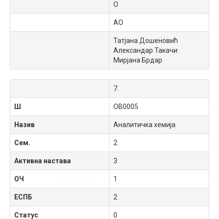
О
АО
Татјана Дошеновић
Александар Такачи
Мирјана Брдар
7.
Ш
OB0005
Назив
Аналитичка хемија
Сем.
2.
Активна настава
3
ОЧ
1
ЕСПБ
2
Статус
0