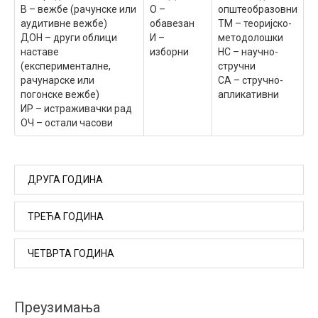
В – вежбе (рачунске или
О –
општеобразовни
аудитивне вежбе)
обавезан
ТМ – теоријско-
ДОН – други облици
И –
методолошки
наставе
изборни
НС – научно-
(експерименталне,
стручни
рачунарске или
СА – стручно-
погонске вежбе)
апликативни
ИР – истраживачки рад
ОЧ – остали часови
ДРУГА ГОДИНА
ТРЕЋА ГОДИНА
Активна настава
Ш
Назив
Сем.
П
В
ДОН
ИР
ЧЕТВРТА ГОДИНА
Активна настав
Ш
Назив
Сем.
10.
OB0007
Техничка
3.
4
3
0
0
П
В
ДОН
термодинамика
Активна настав
Преузимања
Ш
Назив
Сем.
19.
OB0011
Технолошке
5.
3
2
1
11.
OB0008
Физичка хемија
3.
4
1
2
0