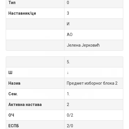
Тип
0
Наставник/ци
3
И
АО
Јелена Јерковић
5.
Ш
↓
Назив
Предмет изборног блока 2
Сем.
1.
Активна настава
2
ОЧ
0/2
ЕСПБ
2/0