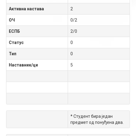
Активна настава
2
ОЧ
0/2
ЕСПБ
2/0
Статус
0
Тип
0
Наставник/ци
5
* Студент бира један
предмет од понуђена два.