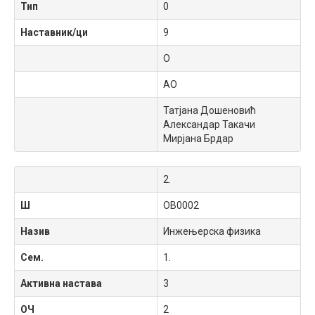
Тип
0
Наставник/ци
9
O
АО
Татјана Дошеновић
Александар Такачи
Мирјана Брдар
2.
Ш
OB0002
Назив
Инжењерска физика
Сем.
1.
Активна настава
3
ОЧ
2