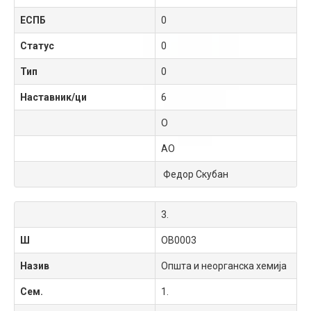
ЕСПБ
0
Статус
0
Тип
0
Наставник/ци
6
О
АО
Федор Скубан
3.
Ш
OB0003
Назив
Општа и неорганска хемија
Сем.
1.