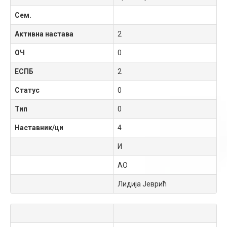
Сем.
Активна настава
2
ОЧ
0
ЕСПБ
2
Статус
0
Тип
0
Наставник/ци
4
И
АО
Лидија Јеврић