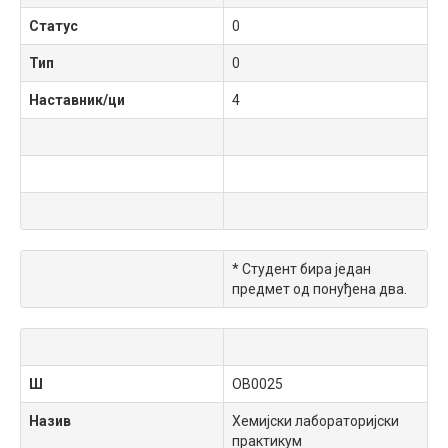
Статус
0
Тип
0
Наставник/ци
4
* Студент бира један
предмет од понуђена два.
Ш
OB0025
Назив
Хемијски лабораторијски
практикум