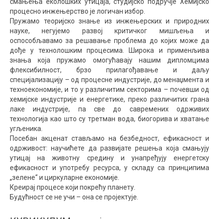
смањења еколошких утицаја, студијско подручје Хемијско
процесно инжењерство је логичан избор.
Пружамо теоријско знање из инжењерских и природних
науке, негујемо развој критичког мишљења и
оспособљавамо за решавање проблема до којих може да
дође у технолошким процесима. Широка и применљива
знања која пружамо омогућавају нашим дипломцима
флексибилност, брзо прилагођавање и даљу
специјализацију – од процесне индустрије, до менаџмента и
техноекономије, и то у различитим секторима – почевши од
хемијске индустрије и енергетике, преко различитих грана
лаке индустрије, па све до савремених одрживих
технологија као што су третман вода, биогорива и хватање
угљеника.
Посебан акценат стављамо на безбедност, ефикасност и
одрживост: научићете да развијате решења која смањују
утицај на животну средину и унапређују енергетску
ефикасност и употребу ресурса, у складу са принципима
„зелене“ и циркуларне економије.
Креирај процесе који покрећу планету.
Будућност се не учи – она се пројектује.