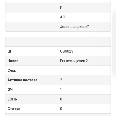
И
АО
Јелена Јерковић
Ш
OB0023
Назив
Енглески језик 2
Сем.
Активна настава
2
ОЧ
1
ЕСПБ
0
Статус
0