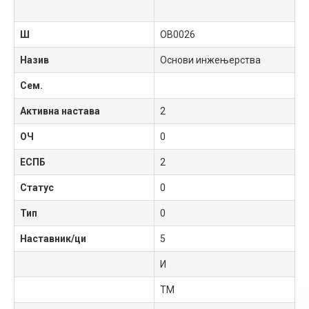
Ш
OB0026
Назив
Основи инжењерства
Сем.
Активна настава
2
ОЧ
0
ЕСПБ
2
Статус
0
Тип
0
Наставник/ци
5
И
ТМ