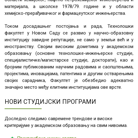
OH1013
Мешање у
3
2
1
материјала, а школске 1978/79. године и у области
процесној
* Студент бира један предмет
хемијско-прерађивачког и фармацеутског инжењерства.
индустрији
OB1010
Инструменталне
3
0
3
Током досадашњег постојања и рада, Технолошки
OH1014
Сушење у
3
0
3
методе анализе
факултет у Новом Саду се развио у научно-образовну
процесној
институцију завидне репутације, не само у земљи већ и у
OB2001
Технологија
3
3
0
индустрији
иностранству. Својим високим дометима у академском
отпадних вода
33.
OH0005
Одрживи развој
8.
3
0
2
образовању (основне технолошке-инжењерске студије,
и индустријски
специјалистичке/магистарске студије, докторати), као и
системи
бројним публикованим научним радовима и саопштењима,
пројектима, иновацијама, патентима и другим остварењима
34.
OH1006
Пројектовање
8.
3
0
3
својих сарадника, Факултет је обезбедио адекватно
технолошких
значајно место међу елитним институцијама ове врсте.
ВИД НАСТАВЕ:
процеса
СТАТУС
ТИП ПРЕДМЕТА:
П – предавања
ПРЕДМЕТА:
АО – академско-
35.
↓
Предмет
8.
1/3
0
2/0
В – вежбе (рачунске или
О –
општеобразовни
НОВИ СТУДИЈСКИ ПРОГРАМИ
изборног блока
аудитивне вежбе)
обавезан
ТМ – теоријско-
8
ДОН – други облици
И –
методолошки
Доследно следимо савремене трендове и високе
наставе
изборни
НС – научно-
* Студент бира један предмет 
(експерименталне,
стручни
критеријуме у академском образовању на свим нивоима.
рачунарске или
СА – стручно-
OH1016
Хемијско
1
0
2
погонске вежбе)
апликативни