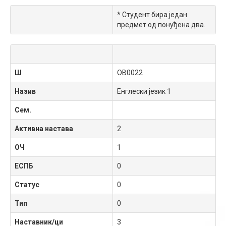
* Студент бира један
предмет од понуђена два.
Ш
OB0022
Назив
Енглески језик 1
Сем.
Активна настава
2
ОЧ
1
ЕСПБ
0
Статус
0
Тип
0
Наставник/ци
3