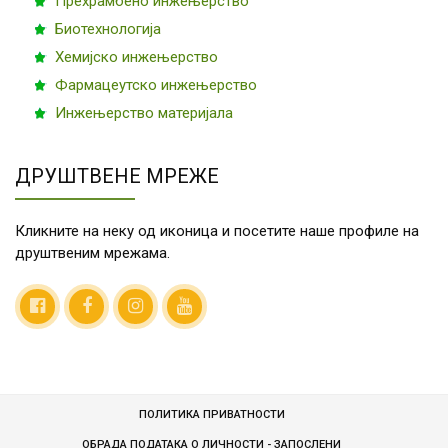
Прехрамбено инжењерство
инжењерска
ИР – истраживачки рад
Биотехнологија
лабораторија
ОЧ – остали часови
Хемијско инжењерство
OH1017
Системи
3
0
0
Фармацеутско инжењерство
управљања
квалитетом у
Инжењерство материјала
индустрији
ДРУШТВЕНЕ МРЕЖЕ
36.
↓
Предмет
8.
3
0
0
изборног блока
Кликните на неку од иконица и посетите наше профиле на
9
друштвеним мрежама.
* Студент бира један предмет 
OB0028
Менаџмент
3
0
0
индустријске
производње
OB1012
Иновационо
3
0
0
предузетништво
ПОЛИТИКА ПРИВАТНОСТИ
ОБРАДА ПОДАТАКА О ЛИЧНОСТИ - ЗАПОСЛЕНИ