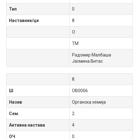
Тип
0
Наставник/ци
8
О
ТМ
Радомир Малбаша
Јасмина Витас
8.
Ш
OB0006
Назив
Органска хемија
Сем.
2.
Активна настава
4
ОЧ
0