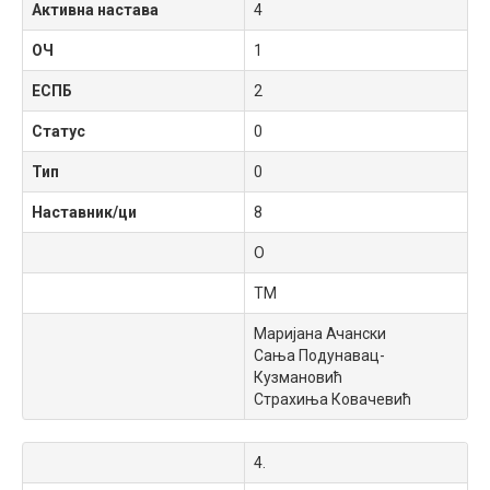
Активна настава
4
ОЧ
1
ЕСПБ
2
Статус
0
Тип
0
Наставник/ци
8
О
ТМ
Маријана Ачански
Сања Подунавац-
Кузмановић
Страхиња Ковачевић
4.