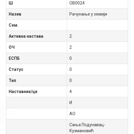
Ш
OB0024
Назив
Рачунање у хемији
Сем.
Активна настава
2
ОЧ
2
ЕСПБ
0
Статус
0
Тип
0
Наставник/ци
4
И
АО
Сања Подунавац-
Кузмановић