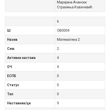
Маријана Ачански
Страхиња Ковачевић
6.
Ш
OB0004
Назив
Математика 2
Сем.
2.
Активна настава
4
ОЧ
4
ЕСПБ
0
Статус
0
Тип
0
Наставник/ци
9