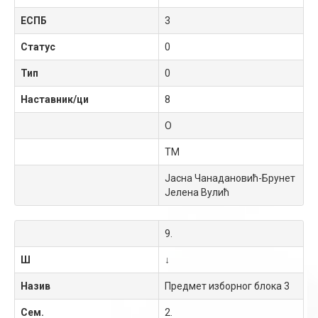
ЕСПБ
3
Статус
0
Тип
0
Наставник/ци
8
О
ТМ
Јасна Чанадановић-Брунет
Јелена Вулић
9.
Ш
↓
Назив
Предмет изборног блока 3
Сем.
2.