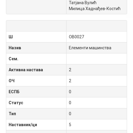
Татјана Вулић
Милица Хаднађев-Костић
Ш
OB0027
Назив
Елементи машинства
Сем.
Активна настава
2
ОЧ
2
ЕСПБ
0
Статус
0
Тип
0
Наставник/ци
5