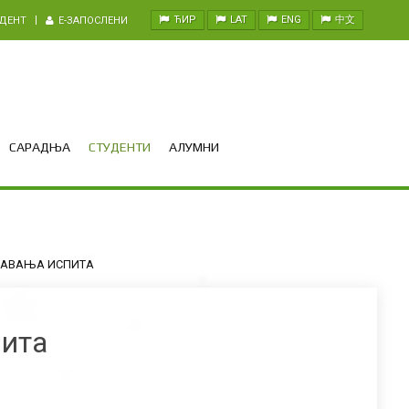
ЋИР
LAT
ENG
中文
УДЕНТ
E-ЗАПОСЛЕНИ
САРАДЊА
СТУДЕНТИ
АЛУМНИ
ЖАВАЊА ИСПИТА
пита