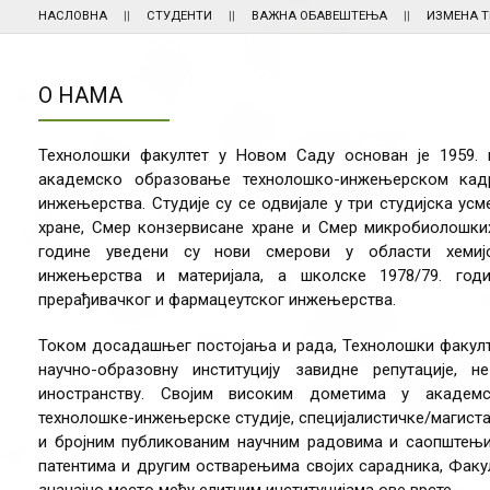
НАСЛОВНА
СТУДЕНТИ
ВАЖНА ОБАВЕШТЕЊА
ИЗМЕНА 
О НАМА
Технолошки факултет у Новом Саду основан је 1959.
академско образовање технолошко-инжењерском кадр
инжењерства. Студије су се одвијале у три студијска ус
хране, Смер конзервисане хране и Смер микробиолошких
године уведени су нови смерови у области хемијск
инжењерства и материјала, а школске 1978/79. год
прерађивачког и фармацеутског инжењерства.
Током досадашњег постојања и рада, Технолошки факулт
научно-образовну институцију завидне репутације,
иностранству. Својим високим дометима у академ
технолошке-инжењерске студије, специјалистичке/магистар
и бројним публикованим научним радовима и саопштењим
патентима и другим остварењима својих сарадника, Факу