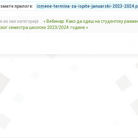
змите прилоге:
izmene-termina-za-ispite-januarski-2023-2024.p
е из ове категорије
« Вебинар: Како да одеш на студентску разме
ског семестра школске 2023/2024. године »