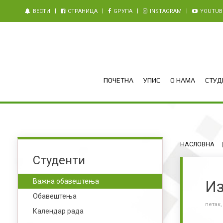
ВЕСТИ
СТРАНИЦА
GРУПА
INSTAGRAM
YOUTUB
ПОЧЕТНА
УПИС
О НАМА
СТУДИ
НАСЛОВНА
Студенти
Важна обавештења
Из
Обавештења
петак,
Календар рада