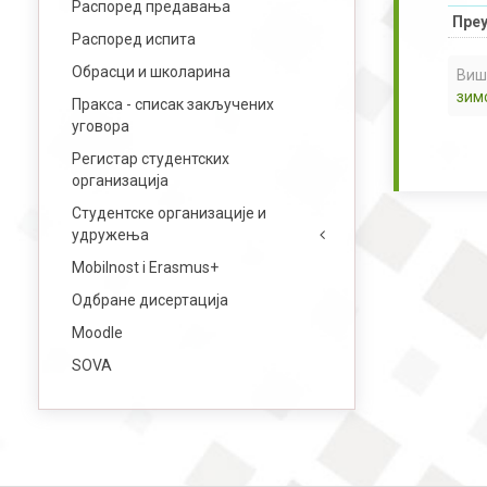
Распоред предавања
Преу
Распоред испита
Обрасци и школарина
Виш
зим
Пракса - списак закључених
уговора
Регистар студентских
организација
Студентске организације и
удружења
Mobilnost i Erasmus+
Одбране дисертација
Moodle
SOVA