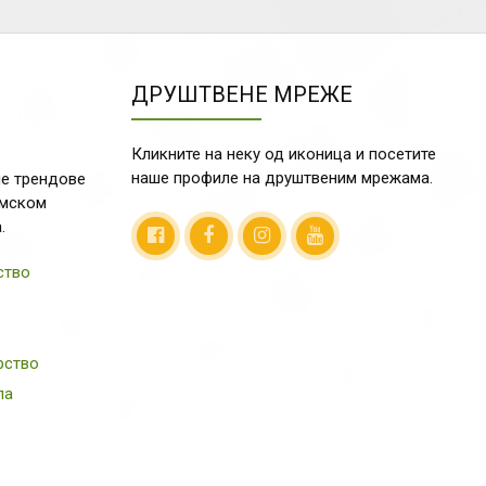
ДРУШТВЕНЕ МРЕЖЕ
Кликните на неку од иконица и посетите
наше профиле на друштвеним мрежама.
е трендове
емском
.
ство
рство
ла