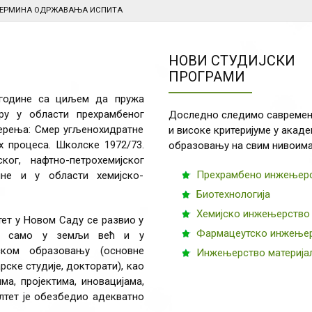
ТЕРМИНА ОДРЖАВАЊА ИСПИТА
НОВИ СТУДИЈСКИ
ПРОГРАМИ
 године са циљем да пружа
у у области прехрамбеног
Доследно следимо савремен
мерења: Смер угљенохидратне
и високе критеријуме у акад
 процеса. Школске 1972/73.
образовању на свим нивоима
ог, нафтно-петрохемијског
Прехрамбено инжењер
ине и у области хемијско-
Биотехнологија
Хемијско инжењерство
ет у Новом Саду се развио у
Фармацеутско инжење
 не само у земљи већ и у
ском образовању (основне
Инжењерство материја
ске студије, докторати), као
а, пројектима, иновацијама,
лтет је обезбедио адекватно