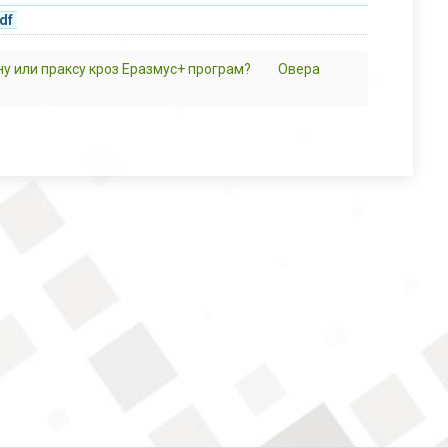
df
ну или праксу кроз Еразмус+ програм?
Овера