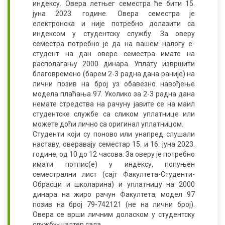
индексу. Овера летњег семестра ће бити 15.
јуна 2023. године. Овера семестра је
електронска и није потребно долазити са
индексом у студентску службу. За оверу
семестра потребно је да на вашем налогу е-
студент на дан овере семестра имате на
располагању 2000 динара. Уплату извршити
благовремено (барем 2-3 радна дана раније) на
лични позив на број уз обавезно навођење
модела плаћања 97. Уколико за 2-3 радна дана
немате стредства на рачуну јавите се на маил
студентске службе са сликом уплатнице или
можете доћи лично са оригинал уплатницом.
Студенти који су поново или унапред слушали
наставу, оверавају семестар 15. и 16. јуна 2023.
године, од 10 до 12 часова. За оверу је потребно
имати потпис(е) у индексу, попуњен
семестрални лист (сајт Факултета-Студенти-
Обрасци и школарина) и уплатницу на 2000
динара на жиро рачун Факултета, модел 97
позив на број 79-742121 (не на лични број).
Овера се врши личним доласком у студентску
службу-шалтер сала.