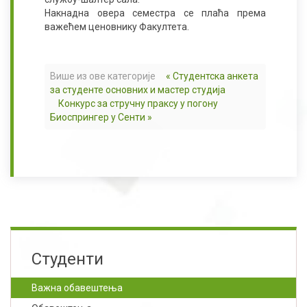
Накнадна овера семестра се плаћа према
важећем ценовнику Факултета.
Више из ове категорије
« Студентска анкета
за студенте основних и мастер студија
Конкурс за стручну праксу у погону
Биоспрингер у Сенти »
Студенти
Важна обавештења