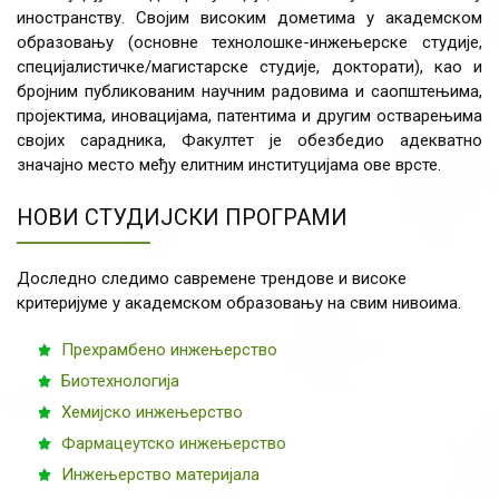
иностранству. Својим високим дометима у академском
образовању (основне технолошке-инжењерске студије,
специјалистичке/магистарске студије, докторати), као и
бројним публикованим научним радовима и саопштењима,
пројектима, иновацијама, патентима и другим остварењима
својих сарадника, Факултет је обезбедио адекватно
значајно место међу елитним институцијама ове врсте.
НОВИ СТУДИЈСКИ ПРОГРАМИ
Доследно следимо савремене трендове и високе
критеријуме у академском образовању на свим нивоима.
Прехрамбено инжењерство
Биотехнологија
Хемијско инжењерство
Фармацеутско инжењерство
Инжењерство материјала