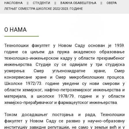
НАСЛОВНА
СТУДЕНТИ
ВАЖНА ОБАВЕШТЕЊА
ОВЕРА
ЛЕТЊЕГ СЕМЕСТРА ШКОЛСКЕ 2022/2023. ГОДИНЕ
О НАМА
Технолошки факултет у Новом Саду основан је 1959.
године са циљем да пружа академско образовање
технолошко-инжењерском кадру у области прехрамбеног
инжењерства. Студије су се одвијале у три студијска
усмерења: Смер угљенохидратне хране, Смер
конзервисане хране и Смер микробиолошких процеса.
Школске 1972/73. године уведени су нови смерови у
области хемијског, нафтно-петрохемијског инжењерства и
материјала, а школске 1978/79. године и у области
хемијско-прерађивачког и фармацеутског инжењерства.
Током досадашњег постојања и рада, Технолошки
факултет у Новом Саду се развио у научно-образовну
институцију завидне репутације, не само у земљи већ и у