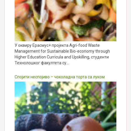
У оквиру Ерасмус+ пројекта Agri-food Waste
Management for Sustainable Bio-economy through
Higher Education Curricula and Upskilling, студенти
Технолошког факултета су…
Спојити неспојиво – чоколадна торта са луком