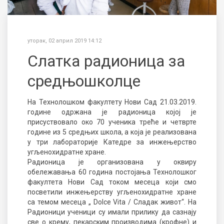
уторак, 02 април 2019 14:12
Слатка радионица за
средњошколце
На Технолошком факултету Нови Сад 21.03.2019.
године одржана је радионица којој је
присуствовало око 70 ученика треће и четврте
године из 5 средњих школа, а која је реализована
у три лабораторије Катедре за инжењерство
угљенохидратне хране.
Радионица је организована у оквиру
обележавања 60 година постојања Технолошког
факултета Нови Сад током месеца који смо
посветили инжењерству угљенохидратне хране
са темом месеца „
Dolce Vita
/ Сладак живот“. На
Радионици ученици су имали прилику да сазнају
све о крему, пекарским производима (крофне) и