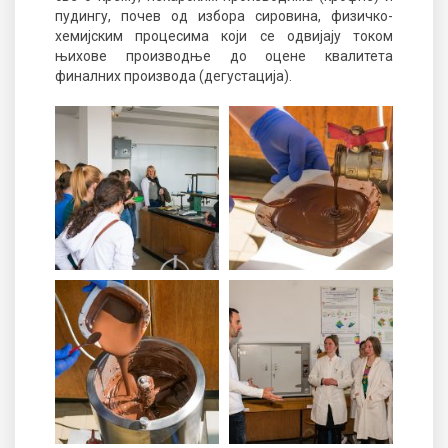
пудингу, почев од избора сировина, физичко-
хемијским процесима који се одвијају током
њихове производње до оцене квалитета
финалних производа (дегустација).