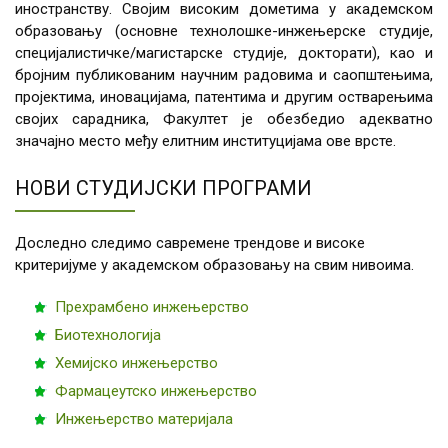
иностранству. Својим високим дометима у академском
образовању (основне технолошке-инжењерске студије,
специјалистичке/магистарске студије, докторати), као и
бројним публикованим научним радовима и саопштењима,
пројектима, иновацијама, патентима и другим остварењима
својих сарадника, Факултет је обезбедио адекватно
значајно место међу елитним институцијама ове врсте.
НОВИ СТУДИЈСКИ ПРОГРАМИ
Доследно следимо савремене трендове и високе
критеријуме у академском образовању на свим нивоима.
Прехрамбено инжењерство
Биотехнологија
Хемијско инжењерство
Фармацеутско инжењерство
Инжењерство материјала