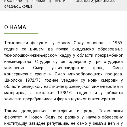
НАСЛОВНА
О НАМА
ВЕСТИ
СЛАТКА РАДИОНИЦА ЗА
СРЕДЊОШКОЛЦЕ
О НАМА
Технолошки факултет у Новом Саду основан је 1959.
године са циљем да пружа академско образовање
технолошко-инжењерском кадру у области прехрамбеног
инжењерства. Студије су се одвијале у три студијска
усмерења: Смер угљенохидратне хране, Смер
конзервисане хране и Смер микробиолошких процеса.
Школске 1972/73. године уведени су нови смерови у
области хемијског, нафтно-петрохемијског инжењерства и
материјала, а школске 1978/79. године и у области
хемијско-прерађивачког и фармацеутског инжењерства.
Током досадашњег постојања и рада, Технолошки
факултет у Новом Саду се развио у научно-образовну
институцију завидне репутације, не само у земљи већ и у