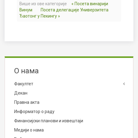
Више из ове категорије
« Посета винарији
Винум
Посета делегације Универзитета
Ђаотонг у Пекингу »
О нама
Факултет
Декан
Правна акта
Информатор о раду
Финансијски планови и извештаји
Медији о нама