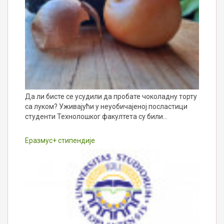
Да ли бисте се усудили да пробате чоколадну торту
са луком? Уживајући у неуобичајеној посластици
студенти Технолошког факултета су били…
Еразмус+ стипендије