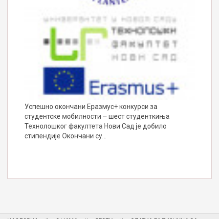
Успешно окончани Еразмус+ конкурси за
студентске мобилности – шест студенткиња
Технолошког факултета Нови Сад је добило
стипендије Окончани су…