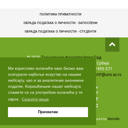
ПОЛИТИКА ПРИВАТНОСТИ
ОБРАДА ПОДАТАКА О ЛИЧНОСТИ - ЗАПОСЛЕНИ
ОБРАДA ПОДАТАКА О ЛИЧНОСТИ - СТУДЕНТИ
©
2026
Технолошки факултет Нови Сад
Булевар цара Лазара 1, 21102 Нови Сад, Србија
Ми користимо колачиће како бисмо вам
Info телефони: +381 (0)21/485-3619 | (0)63/493-571
осигурали најбоље искуство на нашем
Маркетинг: +381 (0)21/485-3606 | Е-маил:
markettf@uns.ac.rs
wебсајту, као и за аналитичке анонимне
податке. Kоришћењем нашег wебсајта
слажете се са употребом колачића у те
сврхе.
Сазнајте више
Прихватам
denode
Developed by