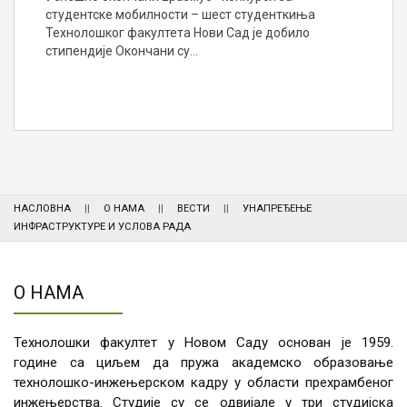
студентске мобилности – шест студенткиња
Технолошког факултета Нови Сад је добило
стипендије Окончани су…
НАСЛОВНА
О НАМА
ВЕСТИ
УНАПРЕЂЕЊЕ
ИНФРАСТРУКТУРЕ И УСЛОВА РАДА
О НАМА
Технолошки факултет у Новом Саду основан је 1959.
године са циљем да пружа академско образовање
технолошко-инжењерском кадру у области прехрамбеног
инжењерства. Студије су се одвијале у три студијска