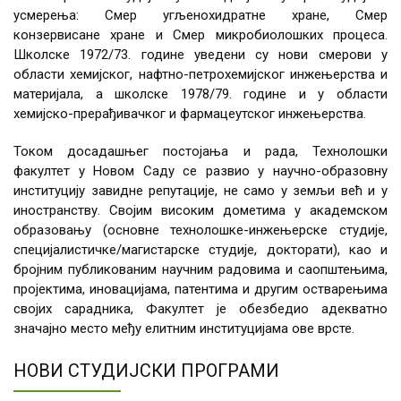
усмерења: Смер угљенохидратне хране, Смер
конзервисане хране и Смер микробиолошких процеса.
Школске 1972/73. године уведени су нови смерови у
области хемијског, нафтно-петрохемијског инжењерства и
материјала, а школске 1978/79. године и у области
хемијско-прерађивачког и фармацеутског инжењерства.
Током досадашњег постојања и рада, Технолошки
факултет у Новом Саду се развио у научно-образовну
институцију завидне репутације, не само у земљи већ и у
иностранству. Својим високим дометима у академском
образовању (основне технолошке-инжењерске студије,
специјалистичке/магистарске студије, докторати), као и
бројним публикованим научним радовима и саопштењима,
пројектима, иновацијама, патентима и другим остварењима
својих сарадника, Факултет је обезбедио адекватно
значајно место међу елитним институцијама ове врсте.
НОВИ СТУДИЈСКИ ПРОГРАМИ