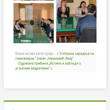
Више из ове категорије
« Успешна сарадња са
гимназијом “Јован Јовановић Змај“
Одржана трибина „Истине и заблуде о
угљеним хидратима“ »