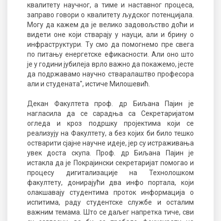
квалитету научног, а тиме и наставног процеса,
заправо говори о квалитету људског потенцијала.
Могу да кажем да је велико задовољство доћи и
видети оне који стварају у науци, али и брину о
инфраструктури. Ту смо да помогнемо пре свега
по питању енергетске ефикасности. Али оно што
је у години јубилеја врло важно да покажемо, јесте
да подржавамо научно стваралаштво професора
али и студената", истиче Милошевић.
Декан Факултета проф. др Биљана Пајин је
нагласила да се сарадња са Секретаријатом
огледа и кроз подршку пројектима који се
реализују на Факултету, а без којих би било тешко
остварити сјајне научне идеје, јер су истраживања
увек доста скупа. Проф. др Биљана Пајин је
истакла да је Покрајински секретаријат помогао и
процесу дигитализације на Технолошком
факултету, донирајући два инфо портала, који
олакшавају студентима проток информација о
испитима, раду студентске службе и осталим
важним темама. Што се даљег напретка тиче, сви