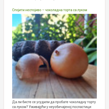
Спојити неспојиво – чоколадна торта са луком
Да ли бисте се усудили да пробате чоколадну торту
са луком? Уживајући у неуобичајеној посластици