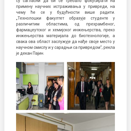
су сагласни да би се требало фокусирати на
примену научних истраживања у привреди, на
чему ће се у будућности више радити.
„Технолошки факултет образује студенте у
различитим областима, од прехрамбеног,
фармацеутског и хемијског инжењерства, преко
инжењерства материјала до биотехнологије, а
свака ова област заслужује да нађе своје место у
научном смислу и у сарадњи са привредом“, рекла
је декан Пајин.