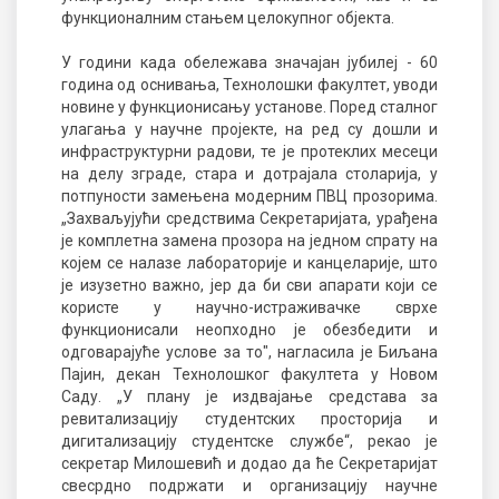
функционалним стањем целокупног објекта.
У години када обележава значајан јубилеј - 60
година од оснивања, Технолошки факултет, уводи
новине у функционисању установе. Поред сталног
улагања у научне пројекте, на ред су дошли и
инфраструктурни радови, те је протеклих месеци
на делу зграде, стара и дотрајала столарија, у
потпуности замењена модерним ПВЦ прозорима.
„Захваљујући средствима Секретаријата, урађена
је комплетна замена прозора на једном спрату на
којем се налазе лабораторије и канцеларије, што
је изузетно важно, јер да би сви апарати који се
користе у научно-истраживачке сврхе
функционисали неопходно је обезбедити и
одговарајуће услове за то", нагласила је Биљана
Пајин, декан Технолошког факултета у Новом
Саду. „У плану је издвајање средстава за
ревитализацију студентских просторија и
дигитализацију студентске службе“, рекао је
секретар Милошевић и додао да ће Секретаријат
свесрдно подржати и организацију научне