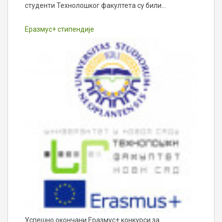
студенти Технолошког факултета су били…
Еразмус+ стипендије
Успешно окончани Еразмус+ конкурси за