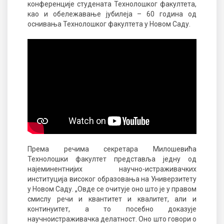
конференције студената Технолошког факултета,
као и обележавање јубилеја – 60 година од
оснивања Технолошког факултета у Новом Саду.
Према речима секретара Милошевића
Технолошки факултет представља једну од
најеминентнијих научно-истраживачких
институција високог образовања на Универзитету
у Новом Саду. „Овде се очитује оно што је у правом
смислу речи и квантитет и квалитет, али и
континуитет, а то посебно доказује
научноистраживачка делатност. Оно што говори о