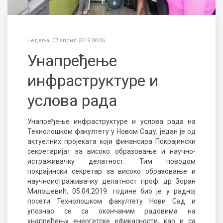
недеља, 07 април 2019 00:06
Унапређење
инфраструктуре и
услова рада
Унапређење инфраструктуре и услова рада на
Технолошком факултету у Новом Саду, један је од
актуелних пројеката који финансира Покрајински
секретаријат за високо образовање и научно-
истраживачку делатност. Тим поводом
покрајински секретар за високо образовање и
научноистраживачку делатност проф. др Зоран
Милошевић, 05.04.2019. године био је у радној
посети Технолошком факултету Нови Сад и
упознао се са окончаним радовима на
унапређењу енергетске ефикасности, као и са