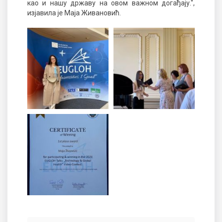
као и нашу државу на овом важном догађају.",
изјавила је Маја Живановић.