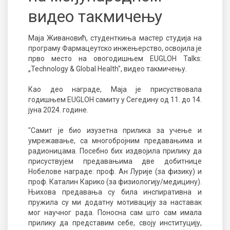
видео такмичењу
Маја Живановић, студенткиња мастер студија на
програму Фармацеутско инжењерство, освојила је
прво место на овогодишњем
EUGLOH Talks:
„Technology & Global Health"
, видео такмичењу.
Као део награде, Маја је присуствовала
годишњем
EUGLOH
самиту у Сегедину од 11. до 14.
јуна 2024. године.
"Самит је био изузетна прилика за учење и
умрежавање, са многобројним предавањима и
радионицама. Посебно бих издвојила прилику да
присуствујем предавањима две добитнице
Нобелове награде: проф. Ан Лурије (за физику) и
проф. Каталин Карико (за физиологију/медицину).
Њихова предавања су била инспиративна и
пружила су ми додатну мотивацију за наставак
мог научног рада. Поносна сам што сам имала
прилику да представим себе, своју институцију,