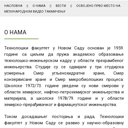
НАСЛОВНА
О НАМА
ВЕСТИ
ОСВОЈЕНО ПРВО МЕСТО НА
МЕЂУНАРОДНОМ ВИДЕО ТАКМИЧЕЊУ
О НАМА
Технолошки факултет у Новом Саду основан је 1959.
године са циљем да пружа академско образовање
технолошко-инжењерском кадру у области прехрамбеног
инжењерства. Студије су се одвијале у три студијска
усмерења: Смер угљенохидратне хране, Смер
конзервисане хране и Смер микробиолошких процеса.
Школске 1972/73. године уведени су нови смерови у
области хемијског, нафтно-петрохемијског инжењерства и
материјала, а школске 1978/79. године и у области
хемијско-прерађивачког и фармацеутског инжењерства.
Током досадашњег постојања и рада, Технолошки
факултет у Новом Саду се развио у научно-образовну