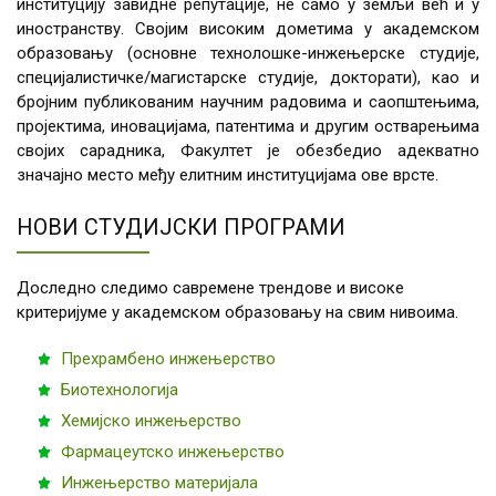
институцију завидне репутације, не само у земљи већ и у
иностранству. Својим високим дометима у академском
образовању (основне технолошке-инжењерске студије,
специјалистичке/магистарске студије, докторати), као и
бројним публикованим научним радовима и саопштењима,
пројектима, иновацијама, патентима и другим остварењима
својих сарадника, Факултет је обезбедио адекватно
значајно место међу елитним институцијама ове врсте.
НОВИ СТУДИЈСКИ ПРОГРАМИ
Доследно следимо савремене трендове и високе
критеријуме у академском образовању на свим нивоима.
Прехрамбено инжењерство
Биотехнологија
Хемијско инжењерство
Фармацеутско инжењерство
Инжењерство материјала