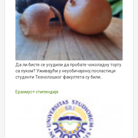
Да ли бисте се усудили да пробате чоколадну торту
са луком? Уживајући у неуобичајеној посластици
студенти Технолошког факултета су били…
Еразмус+ стипендије