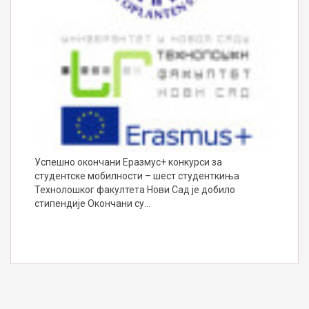
Успешно окончани Еразмус+ конкурси за
студентске мобилности – шест студенткиња
Технолошког факултета Нови Сад је добило
стипендије Окончани су…