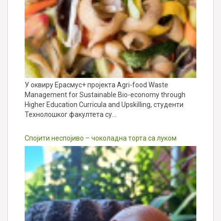
У оквиру Ерасмус+ пројекта Agri-food Waste
Management for Sustainable Bio-economy through
Higher Education Curricula and Upskilling, студенти
Технолошког факултета су…
Спојити неспојиво – чоколадна торта са луком