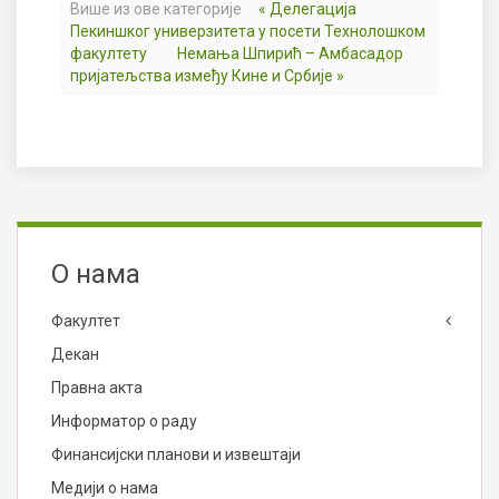
Више из ове категорије
« Делегација
Пекиншког универзитета у посети Технолошком
факултету
Немања Шпирић – Амбасадор
пријатељства између Кине и Србије »
О нама
Факултет
Декан
Правна акта
Информатор о раду
Финансијски планови и извештаји
Медији о нама