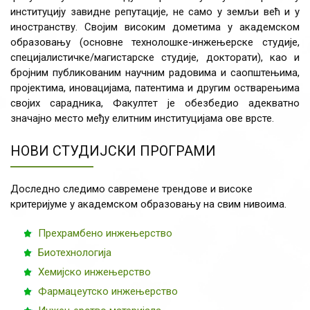
институцију завидне репутације, не само у земљи већ и у
иностранству. Својим високим дометима у академском
образовању (основне технолошке-инжењерске студије,
специјалистичке/магистарске студије, докторати), као и
бројним публикованим научним радовима и саопштењима,
пројектима, иновацијама, патентима и другим остварењима
својих сарадника, Факултет је обезбедио адекватно
значајно место међу елитним институцијама ове врсте.
НОВИ СТУДИЈСКИ ПРОГРАМИ
Доследно следимо савремене трендове и високе
критеријуме у академском образовању на свим нивоима.
Прехрамбено инжењерство
Биотехнологија
Хемијско инжењерство
Фармацеутско инжењерство