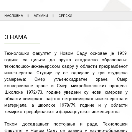
НАСЛОВНА
АЛУМНИ
СРПСКИ
О НАМА
Технолошки факултет у Новом Саду основан је 1959.
године са циљем да пружа академско образовање
технолошко-инжењерском кадру у области прехрамбеног
инжењерства. Студије су се одвијале у три студијска
усмерења: Смер угљенохидратне хране, Смер
конзервисане хране и Смер микробиолошких процеса.
Школске 1972/73. године уведени су нови смерови у
области хемијског, нафтно-петрохемијског инжењерства и
материјала, а школске 1978/79. године и у области
хемијско-прерађивачког и фармацеутског инжењерства.
Током досадашњег постојања и рада, Технолошки
факултет у Новом Саду се развио у научно-образовну