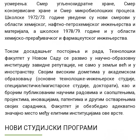
усмерења: Смер угљенохидратне хране, Смер
конзервисане хране и Смер микробиолошких процеса.
Школске 1972/73. године уведени су нови смерови у
области хемијског, нафтно-петрохемијског инжењерства и
материјала, а школске 1978/79. године и у области
хемијско-прерађивачког и фармацеутског инжењерства.
Током досадашњег постојања и рада, Технолошки
факултет у Новом Саду се развио у научно-образовну
институцију завидне репутације, не само у земљи већ и у
иностранству. Својим високим дометима у академском
образовању (основне технолошке-инжењерске студије,
специјалистичке/магистарске студије, докторати), као и
бројним публикованим научним радовима и саопштењима,
пројектима, иновацијама, патентима и другим остварењима
својих сарадника, Факултет је обезбедио адекватно
значајно место међу елитним институцијама ове врсте.
НОВИ СТУДИЈСКИ ПРОГРАМИ