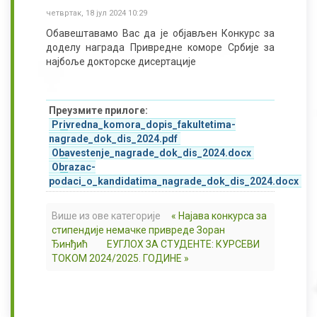
четвртак, 18 јул 2024 10:29
Обавештавамо Вас да је објављен Конкурс за
доделу награда Привредне коморе Србије за
најбоље докторске дисертације
Преузмите прилоге:
Privredna_komora_dopis_fakultetima-
nagrade_dok_dis_2024.pdf
Obavestenje_nagrade_dok_dis_2024.docx
Obrazac-
podaci_o_kandidatima_nagrade_dok_dis_2024.docx
Више из ове категорије
« Најава конкурса за
стипендије немачке привреде Зоран
Ђинђић
ЕУГЛОХ ЗА СТУДЕНТЕ: КУРСЕВИ
ТОКОМ 2024/2025. ГОДИНЕ »